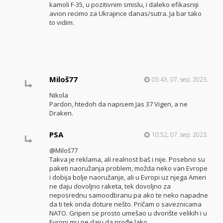
kamoli F-35, u pozitivnim smislu, i daleko efikasniji
avion recimo za Ukrajince danas/sutra. Ja bar tako
to vidim.
Miloš77
05:43, 07. sep. 2023.
Nikola
Pardon, htedoh da napisem Jas 37 Vigen, a ne
Draken.
PSA
10:52, 07. sep. 2023.
@Miloš77
Takva je reklama, ali realnost baš i nije. Posebno su
paketi naoružanja problem, možda neko van Evrope
i dobija bolje naoružanje, ali u Evropi uz njega Ameri
ne daju dovoljno raketa, tek dovoljno za
neposrednu samoodbranu pa ako te neko napadne
da ti tek onda doture nešto. Pričam o saveznicama
NATO. Gripen se prosto umešao u dvorište velikih i u
Evropi mu ne daju da prođe lako.