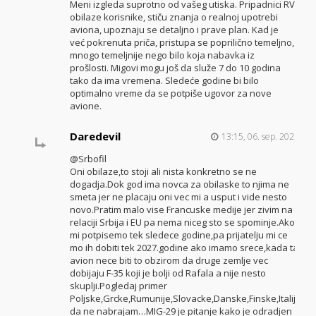
Meni izgleda suprotno od vašeg utiska. Pripadnici RV
obilaze korisnike, stiču znanja o realnoj upotrebi
aviona, upoznaju se detaljno i prave plan. Kad je
već pokrenuta priča, pristupa se poprilično temeljno,
mnogo temeljnije nego bilo koja nabavka iz
prošlosti. Migovi mogu još da služe 7 do 10 godina
tako da ima vremena. Sledeće godine bi bilo
optimalno vreme da se potpiše ugovor za nove
avione.
Daredevil
13:15, 06. sep. 2023.
@Srbofil
Oni obilaze,to stoji ali nista konkretno se ne
dogadja.Dok god ima novca za obilaske to njima ne
smeta jer ne placaju oni vec mi a usput i vide nesto
novo.Pratim malo vise Francuske medije jer zivim na
relaciji Srbija i EU pa nema niceg sto se spominje.Ako
mi potpisemo tek sledece godine,pa prijatelju mi ce
mo ih dobiti tek 2027.godine ako imamo srece,kada taj
avion nece biti to obzirom da druge zemlje vec
dobijaju F-35 koji je bolji od Rafala a nije nesto
skuplji.Pogledaj primer
Poljske,Grcke,Rumunije,Slovacke,Danske,Finske,Italije
da ne nabrajam…MIG-29 je pitanje kako je odradjen