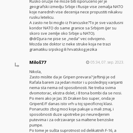
Rusko oruzje ne moze biti isporuceno jer je
geografski izmedju Srbije i Rusije vise zemalja NATO
koje narednih vise decenija nece propustiti nikakvu
rusku letelicu.
A zasto ne bi moglo iz Francuske?To je sve vazdusni
koridor NATO do same granice sa Srbijom (jer su
skoro sve zemlje oko Srbije u NATO).
@drDjura ne pise se „neda“ vec odvojeno.
Mozda ste doktor iz neke struke koja ne trazi
gramatiku srpskog ili hrvatskog jezika
Miloš77
05:34, 07. sep. 2023.
Nikola,
Zasto mislite da je Gripen prevara? Jeftiniji je od
Rafala barem za jedan motor i u poslednjoj varijanti
nema sta nema od sposobnosti. Ne treba svima
dvomotorac, ekstra dolet, i 8 tona bombi da se nosi.
Po meni ako je Jas 35 Draken bio super, onda je
GripenE/F danas isto vrh u toj specificnoj klasi.
Ponarucito zbog moci koje pakuje u mali zmaj, i
sposobnosti duze upotrebe po neuredjenim
putevima i za odrzavanje sa maltene benziske
pumpe.
Po tome je sušta suprotnost od delikatnih F-16, a