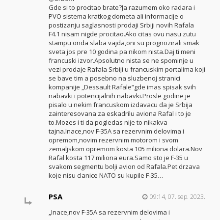
Gde si to procitao brate?Ja razumem oko radara i
PVO sistema kratkog dometa ali informacije o
postizanju saglasnosti prodaji Srbiji novih Rafala
F4.1 nisam nigde procitao.Ako citas ovu nasu zutu
stampu onda slaba vajda,oni su prognozirali smak
sveta jos pre 10 godina pa nikom nista.Daj ti meni
francuski izvor.Apsolutno nista se ne spominje u
vezi prodaje Rafala Srbiji u francuskim portalima koji
se bave tim a posebno na sluzbenoj stranici
kompanije „Dessault Rafale“gde imas spisak svih
nabavki i potencijalnih nabavki.Prosle godine je
pisalo u nekim francuskom izdavacu da je Srbija
zainteresovana za eskadrilu aviona Rafal i to je
to.Mozes i ti da pogledas nije to nikakva
tajna.Inace,nov F-35A sa rezervnim delovima i
opremom,novim rezervnim motorom i svom
zemaljskom opremom kosta 105 miliona dolara.Nov
Rafal kosta 117 miliona eura.Samo sto je F-35 u
svakom segmentu bolji avion od Rafala.Pet drzava
koje nisu clanice NATO su kupile F-35…
PSA
09:14, 07. sep. 2023.
„Inace,nov F-35A sa rezervnim delovima i