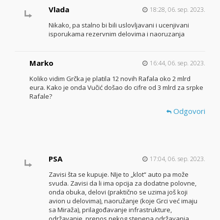
Vlada
18:28, 06. sep. 2023.
Nikako, pa stalno bi bili uslovljavani i ucenjivani
isporukama rezervnim delovima i naoruzanja
Marko
16:44, 06. sep. 2023.
Koliko vidim Grčka je platila 12 novih Rafala oko 2 mlrd
eura. Kako je onda Vučić došao do cifre od 3 mlrd za srpke
Rafale?
Odgovori
PSA
17:04, 06. sep. 2023.
Zavisi šta se kupuje. NIje to „klot“ auto pa može
svuda. Zavisi da li ima opcija za dodatne polovne,
onda obuka, delovi (praktično se uzima još koji
avion u delovima), naoružanje (koje Grci već imaju
sa Miraža), prilagođavanje infrastrukture,
održavanje, prenos nekog stepena održavanja