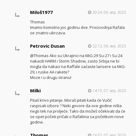
Miloš1977
20:24, 06. sep. 2023.
Thomas
Imamo komotno jos godinu dve. Proizvodnja Rafala
se znatno ubrzava.
Petrovic Dusan
22:12, 06. sep. 2023.
@Thomas Ako su Ukrajinci na MiG-29 Su-27 i Su-24
nakacili HARM i Storm Shadow, zasto Srbija ne bi
mogla da nakaci na Raffale saćaste lansere sa MiG-
29, i ruske AA rakete?
Moze i u drugu stranu!
Milki
14:15, 07. sep. 2023.
Pitaš krivo pitanje. Moraš pitati kada će Vučić
raspisati izbore ? Neki govore da ove godine ništa
nego tek na proljeće. Tako da možeš očekivati da će
se opet početi pričati o Rafalima sa početkom nove
godine.
Thomas
16:57, 07. sep. 2023.