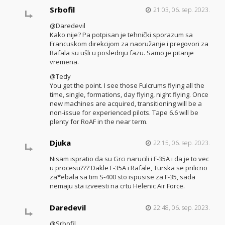
Srbofil
21:03, 06. sep. 2023.
@Daredevil
Kako nije? Pa potpisan je tehnički sporazum sa
Francuskom direkcijom za naoružanje i pregovori za
Rafala su ušli u poslednju fazu. Samo je pitanje
vremena.
@Tedy
You get the point. I see those Fulcrums flying all the
time, single, formations, day flying, night flying. Once
new machines are acquired, transitioning will be a
non-issue for experienced pilots. Tape 6.6 will be
plenty for RoAF in the near term.
Djuka
22:15, 06. sep. 2023.
Nisam ispratio da su Grci narucili i F-35A i da je to vec
u procesu??? Dakle F-35A i Rafale, Turska se prilicno
za*ebala sa tim S-400 sto ispusise za F-35, sada
nemaju sta izveesti na crtu Helenic Air Force.
Daredevil
22:48, 06. sep. 2023.
@Srbofil