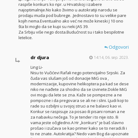
raspiše konkurs ko npr. u Hrvatskoj i izabere
najoptimalnije.No kako živimo u autokratiji narodu se
prodaju muda pod bubrege. .Jednostavo to su velike pare
kojih nema.Eventualno ako već ne može kineski J 10 ono
šta bi moglo da se kupi su neki JAS 39.
Za Srbiju više nego dosta.Budućnost su i tako bespilotne
letelice.
Odgovori
dr djura
14:14, 06. sep. 2023.
Ling Li-
Nisu to Vučićevi Rafali nego potencijalno Srpski. Za
čuda vas slušam još od donacije MiG ova ,
modernizacije, kupovine helikoptera pa kad se dese
niko ne nađete za shodno da se izvinete.Dokle MiG
ovi mogu da lete se zna. Kaže se pompezne a ne
pompozne i da pregovara se ali ne i slini. Ljudi koji to
rade su ozbiljni u svojoj struci a ne balavci kao vi.
Konkur se raspisuje za posao ili pisani roman a ne
za nabavku nečega. To je tender i to nije isto. Ili
vama jeste očigledno.A Hr „konkurs“ je baš slavno
prošao i izučava se kao primer kako se to neradi.Ili i
to ne znate. Autokratija? Nedo vam Bog da upoznate