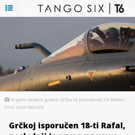
Krajem sledeće godine Grčka će posedovati 24 Rafala /
Foto: Uroš Mitrović
Grčkoj isporučen 18-ti Rafal,