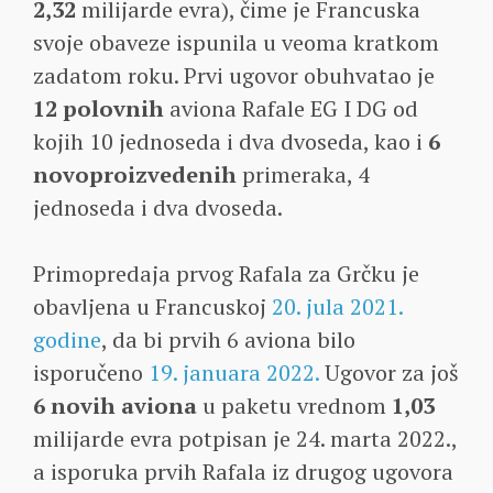
2,32
milijarde evra), čime je Francuska
svoje obaveze ispunila u veoma kratkom
zadatom roku. Prvi ugovor obuhvatao je
12 polovnih
aviona Rafale EG I DG od
kojih 10 jednoseda i dva dvoseda, kao i
6
novoproizvedenih
primeraka, 4
jednoseda i dva dvoseda.
Primopredaja prvog Rafala za Grčku je
obavljena u Francuskoj
20. jula 2021.
godine
, da bi prvih 6 aviona bilo
isporučeno
19. januara 2022.
Ugovor za još
6 novih aviona
u paketu vrednom
1,03
milijarde evra potpisan je 24. marta 2022.,
a isporuka prvih Rafala iz drugog ugovora