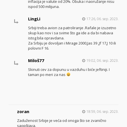
inflacija je valute od 20%. Obuka i naoružanje nisu
ispod 500 milijuna.
LingLi
17:26, 06. sep. 2023.
Srbiji treba avion za patroliranje .Rafale je izuzetno
skup kao nov i sa svime što ga ide a da bi nabava
istog bila opravdana.
Za Srbiju je dovoljan i Mirage 2000,Jas 39 ,Jf 17,J 10 ili
polovni F 16.
Miloš77
19:02, 06. sep. 2023.
Skinuti cev za dopunu u vazduhu i biće jeftiniji. I
taman po meri za nas
zoran
18:59, 06. sep. 2023.
Zaduženost Srbije je veća od onoga što se zvanično
saopštava.