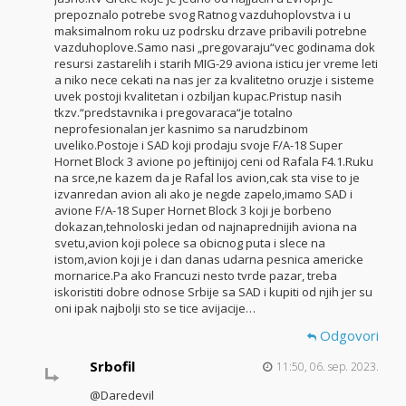
prepoznalo potrebe svog Ratnog vazduhoplovstva i u
maksimalnom roku uz podrsku drzave pribavili potrebne
vazduhoplove.Samo nasi „pregovaraju“vec godinama dok
resursi zastarelih i starih MIG-29 aviona isticu jer vreme leti
a niko nece cekati na nas jer za kvalitetno oruzje i sisteme
uvek postoji kvalitetan i ozbiljan kupac.Pristup nasih
tkzv.“predstavnika i pregovaraca“je totalno
neprofesionalan jer kasnimo sa narudzbinom
uveliko.Postoje i SAD koji prodaju svoje F/A-18 Super
Hornet Block 3 avione po jeftinijoj ceni od Rafala F4.1.Ruku
na srce,ne kazem da je Rafal los avion,cak sta vise to je
izvanredan avion ali ako je negde zapelo,imamo SAD i
avione F/A-18 Super Hornet Block 3 koji je borbeno
dokazan,tehnoloski jedan od najnaprednijih aviona na
svetu,avion koji polece sa obicnog puta i slece na
istom,avion koji je i dan danas udarna pesnica americke
mornarice.Pa ako Francuzi nesto tvrde pazar, treba
iskoristiti dobre odnose Srbije sa SAD i kupiti od njih jer su
oni ipak najbolji sto se tice avijacije…
Odgovori
Srbofil
11:50, 06. sep. 2023.
@Daredevil