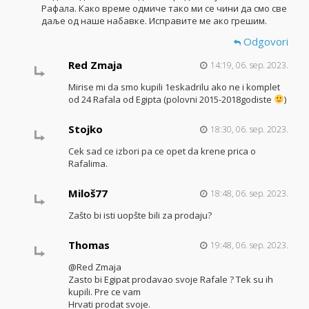
Рафала. Како време одмиче тако ми се чини да смо све
даље од наше набавке. Исправите ме ако грешим.
Odgovori
Red Zmaja
14:19, 06. sep. 2023.
Mirise mi da smo kupili 1eskadrilu ako ne i komplet
od 24 Rafala od Egipta (polovni 2015-2018godiste
)
Stojko
18:30, 06. sep. 2023.
Cek sad ce izbori pa ce opet da krene prica o
Rafalima.
Miloš77
18:48, 06. sep. 2023.
Zašto bi isti uopšte bili za prodaju?
Thomas
19:48, 06. sep. 2023.
@Red Zmaja
Zasto bi Egipat prodavao svoje Rafale ? Tek su ih
kupili. Pre ce vam
Hrvati prodat svoje.