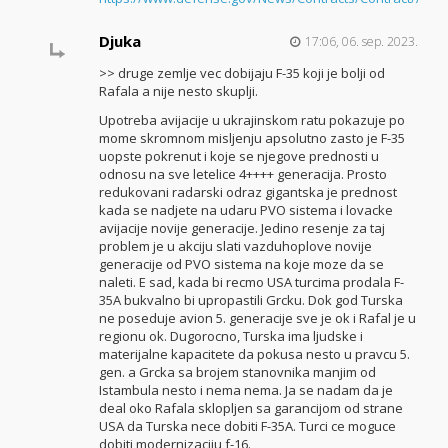
Djuka
17:06, 06. sep. 2023.
>> druge zemlje vec dobijaju F-35 koji je bolji od
Rafala a nije nesto skuplji.
Upotreba avijacije u ukrajinskom ratu pokazuje po
mome skromnom misljenju apsolutno zasto je F-35
uopste pokrenut i koje se njegove prednosti u
odnosu na sve letelice 4++++ generacija. Prosto
redukovani radarski odraz gigantska je prednost
kada se nadjete na udaru PVO sistema i lovacke
avijacije novije generacije. Jedino resenje za taj
problem je u akciju slati vazduhoplove novije
generacije od PVO sistema na koje moze da se
naleti. E sad, kada bi recmo USA turcima prodala F-
35A bukvalno bi upropastili Grcku. Dok god Turska
ne poseduje avion 5. generacije sve je ok i Rafal je u
regionu ok. Dugorocno, Turska ima ljudske i
materijalne kapacitete da pokusa nesto u pravcu 5.
gen. a Grcka sa brojem stanovnika manjim od
Istambula nesto i nema nema. Ja se nadam da je
deal oko Rafala sklopljen sa garancijom od strane
USA da Turska nece dobiti F-35A. Turci ce moguce
dobiti modernizaciju f-16.