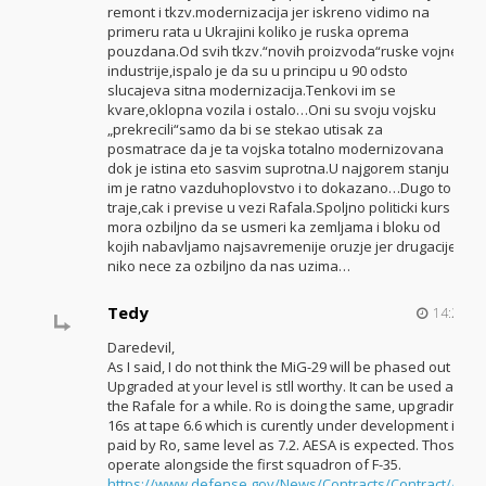
remont i tkzv.modernizacija jer iskreno vidimo na
primeru rata u Ukrajini koliko je ruska oprema
pouzdana.Od svih tkzv.“novih proizvoda“ruske vojne
industrije,ispalo je da su u principu u 90 odsto
slucajeva sitna modernizacija.Tenkovi im se
kvare,oklopna vozila i ostalo…Oni su svoju vojsku
„prekrecili“samo da bi se stekao utisak za
posmatrace da je ta vojska totalno modernizovana
dok je istina eto sasvim suprotna.U najgorem stanju
im je ratno vazduhoplovstvo i to dokazano…Dugo to
traje,cak i previse u vezi Rafala.Spoljno politicki kurs
mora ozbiljno da se usmeri ka zemljama i bloku od
kojih nabavljamo najsavremenije oruzje jer drugacije
niko nece za ozbiljno da nas uzima…
Tedy
14:27, 06
Daredevil,
As I said, I do not think the MiG-29 will be phased out so s
Upgraded at your level is stll worthy. It can be used along
the Rafale for a while. Ro is doing the same, upgrading all 
16s at tape 6.6 which is curently under development in th
paid by Ro, same level as 7.2. AESA is expected. Those figh
operate alongside the first squadron of F-35.
https://www.defense.gov/News/Contracts/Contract/Articl