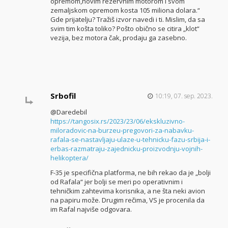
opremom,novim rezervnim motorom i svom
zemaljskom opremom kosta 105 miliona dolara.“
Gde prijatelju? Tražiš izvor navedi i ti. Mislim, da sa
svim tim košta toliko? Pošto obično se citira „klot“
vezija, bez motora čak, prodaju ga zasebno.
Srbofil
10:19, 07. sep. 2023.
@Daredebil
https://tangosix.rs/2023/23/06/ekskluzivno-
miloradovic-na-burzeu-pregovori-za-nabavku-
rafala-se-nastavljaju-ulaze-u-tehnicku-fazu-srbija-i-
erbas-razmatraju-zajednicku-proizvodnju-vojnih-
helikoptera/
F-35 je specifična platforma, ne bih rekao da je „bolji
od Rafala“ jer bolji se meri po operativnim i
tehničkim zahtevima korisnika, a ne šta neki avion
na papiru može. Drugim rečima, VS je procenila da
im Rafal najviše odgovara.