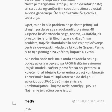
Nešto je marginalno jeftiniji (ugrubo desetak posto)
ali sa dosta ograničenijim sposobnostima od ostalih
aviona generacije. Što su pokazala i Švajcarska
testiranja.
Opet, to ne bi bilo problem da je dosta jeftiniji od
drugih, pa da se sve nadoknadi brojevima, 48
Gripena bi više vredelo nego, recimo, 24 Rafala, ali
prosto nije jeftiniji. Eto, ni „pare u džep“ nisu
problem, najviše skandala bilo baš za potplaćivanje
centralnoevropskih vlada da bi kupile Gripen. Pa mu
ni to nije pomoglo za veći broj kupaca u Evropi.
Ako neko hoće neki miks onda eskadrila nekog
boljeg aviona u paketu sa FA-50 ili sličnim avionom.
Poljski model u suštini (samo što su oni preterali u
koječemu, ali ideja je koherentna u ovoj kombinaciji).
To već može kao multiplikator sile da deluje. Ti
avioni, poput FA-50, već imaju smisla u
kombinacijama u kojima ovde zamišljaju JAS-39.
Najmanje je trećina cene istog.
Tedy
11:38, 07. sep. 2023.
PSA,