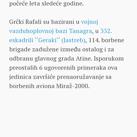
počeće leta sledeće godine.
Grčki Rafali su bazirani u
vojnoj
vazduhoplovnoj bazi Tanagra
, u
332.
eskadrili ‘‘Geraki‘‘ (Jastreb)
, 114. borbene
brigade zadužene između ostalog i za
odbranu glavnog grada Atine. Isporukom
preostalih 6 ugovorenih primeraka ova
jedinica završiće prenaoružavanje sa
borbenih aviona Miraž-2000.