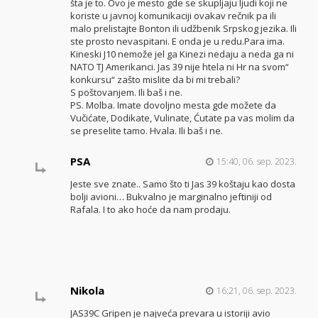
šta je to. Ovo je mesto gde se skupljaju ljudi koji ne
koriste u javnoj komunikaciji ovakav rečnik pa ili
malo prelistajte Bonton ili udžbenik Srpskog jezika. Ili
ste prosto nevaspitani. E onda je u redu.Para ima.
Kineski J10 nemože jel ga Kinezi nedaju a neda ga ni
NATO TJ Amerikanci. Jas 39 nije htela ni Hr na svom“
konkursu“ zašto mislite da bi mi trebali?
S poštovanjem. Ili baš i ne.
PS. Molba. Imate dovoljno mesta gde možete da
Vučićate, Dodikate, Vulinate, Ćutate pa vas molim da
se preselite tamo. Hvala. Ili baš i ne.
PSA
15:40, 06. sep. 2023.
Jeste sve znate.. Samo što ti Jas 39 koštaju kao dosta
bolji avioni… Bukvalno je marginalno jeftiniji od
Rafala. I to ako hoće da nam prodaju.
Nikola
16:21, 06. sep. 2023.
JAS39C Gripen je najveća prevara u istoriji avio