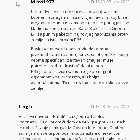
Miloš1977
16:20, 07. sep. 2023.
U ratu dve zemlje (bez ucesca drugih) sa istim
kopnenim snagama i istim brojem aviona, koji bi se
otegao na recimo 6-12 meseci (sto nije puno) ja bi se
kladio na zemlju koja leti Rafal Blok4 ili cak Gripen
E/F sa punim paketom najnovijeg naoruzanja protiv
zemlje sa istim brojem F-35.
Posle par meseci bi se vec videle prednosi
prakticnih ratnih aviona, i onesposobljeni F-35 koji je
veoma specifican i zahtevan zmaj, jer mu je
potrebno „veliko drustvo“ da bi uspeo .
F-35 je dobar avion samo ako je pomognut
ogromnom koalicijom istih, ali i boljih
aviona/sistema. To nije realno stanje vojske za sve
zemlje.
LingLi
13:08, 06. sep. 2023.
Vučićevi navodni „Rafali“ su izgleda odleteli u
Indoneziju.Čak i nekim čudom da se kupe ,pre 2032. ne bi
ih dobili. Pitanje je mogu li MiGovi da lete dotad. Osobno
sumnjam u sve te pompozne budalaštine o nekakvom
„pregovaranju“ i slinjenje na Rafale. Logično bi bilo da se