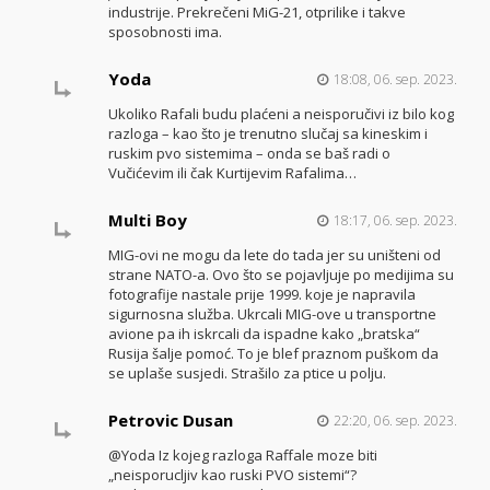
industrije. Prekrečeni MiG-21, otprilike i takve
sposobnosti ima.
Yoda
18:08, 06. sep. 2023.
Ukoliko Rafali budu plaćeni a neisporučivi iz bilo kog
razloga – kao što je trenutno slučaj sa kineskim i
ruskim pvo sistemima – onda se baš radi o
Vučićevim ili čak Kurtijevim Rafalima…
Multi Boy
18:17, 06. sep. 2023.
MIG-ovi ne mogu da lete do tada jer su uništeni od
strane NATO-a. Ovo što se pojavljuje po medijima su
fotografije nastale prije 1999. koje je napravila
sigurnosna služba. Ukrcali MIG-ove u transportne
avione pa ih iskrcali da ispadne kako „bratska“
Rusija šalje pomoć. To je blef praznom puškom da
se uplaše susjedi. Strašilo za ptice u polju.
Petrovic Dusan
22:20, 06. sep. 2023.
@Yoda Iz kojeg razloga Raffale moze biti
„neisporucljiv kao ruski PVO sistemi“?