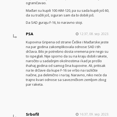
ograničavao.
Mađari su kupili 100 AIM-120, pa su sada kupili još 60,
da su tražili još, siguran sam da bi dobili još.
Da SAD guraju F-16, to naravno stoji.
PSA
12:37, 08. sep. 2023.
Kupovina Gripena od strane Češke i Mađarske jeste
na par godina zakomplikovala odnose SAD i tih
država. Bilo je potrebno dosta vremena pre nego su
to ispeglali. Nije sporno da su na kraju dobili rakete,
naročito u sadašnjim okolnostima i kad je prošlo
ihahaj godina od samog čina kupovine. Ali, pritisak
na te države da kupe F-16 se vršio na različite
načine, pa delimično i na taj. Naravno, niko neće da
trajno kvari odnose sa savezničkom zemljom zbog
par raketa.
Srbofil
16:37, 09. sep. 2023.