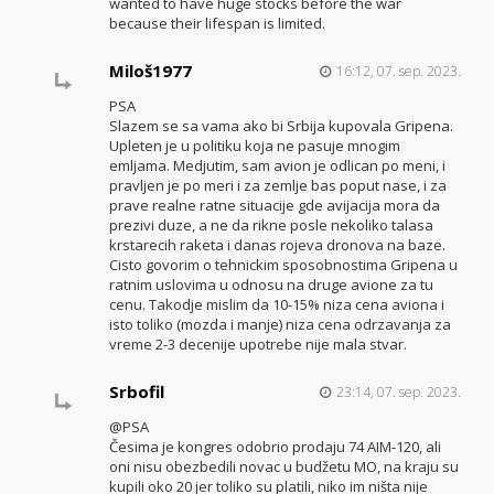
wanted to have huge stocks before the war
because their lifespan is limited.
Miloš1977
16:12, 07. sep. 2023.
PSA
Slazem se sa vama ako bi Srbija kupovala Gripena.
Upleten je u politiku koja ne pasuje mnogim
emljama. Medjutim, sam avion je odlican po meni, i
pravljen je po meri i za zemlje bas poput nase, i za
prave realne ratne situacije gde avijacija mora da
prezivi duze, a ne da rikne posle nekoliko talasa
krstarecih raketa i danas rojeva dronova na baze.
Cisto govorim o tehnickim sposobnostima Gripena u
ratnim uslovima u odnosu na druge avione za tu
cenu. Takodje mislim da 10-15% niza cena aviona i
isto toliko (mozda i manje) niza cena odrzavanja za
vreme 2-3 decenije upotrebe nije mala stvar.
Srbofil
23:14, 07. sep. 2023.
@PSA
Česima je kongres odobrio prodaju 74 AIM-120, ali
oni nisu obezbedili novac u budžetu MO, na kraju su
kupili oko 20 jer toliko su platili, niko im ništa nije