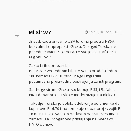
Miloš1977
19:53, 06. sep. 2023.
„E sad, kada bi recmo USA turcima prodala F-35A
bukvalno bi upropastili Grcku. Dok god Turska ne
poseduje avion 5. generacije sve je ok i Rafal je u
regionu ok. “
Zasto bi ih upropastila.
Pa USA je vec jednom bila ne samo prodala jedno
100 komada F-35 Turskoj, nego i izgradila
pozamasna proizvodna postrojenja za isti program.
Sa druge strane Grcka isto kupuje F-35, i Rafale, a
ima i dobar broj F-16 koje modernizuje na Blok70.
Takodje, Turska je dobila odobrenje od amerike da
kupi nove Blok70 i modernizuje dobar broj svvojih F-
16 na isti nivo. Sad bilo nedavno na svim vestima, u
zamenu za Erdoganovo pristajanje na Svedsko
NATO clansvo.