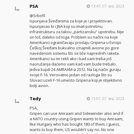
PSA
13:47, 07. sep. 2023.
@Srbofil
Ispunjava Šveđanima za koje je i projektovan.
Ispunjavao bi i JNA koji su imali potrebnu
infrastrukturu za takvu „partizansku“ upotrebu. Nije
on loš, daleko od toga. Problem su načini na koje
Amerikanci ograničavaju prodaju Gripena u Evropi.
Češkoj Šveđani bukvalno iznajmili avione po gore
navedenom sistemu što se tiče naprednih raketa.
Amerikanci su im rekli ako i kad vam treba još
naoružanja daćemo vam kad vam bude trebalo.
Jedva kupili 24 AMRAAM-a 2012. Na taj način guraju
svoje F-16. Verovatno jedan od razloga što su
Slovaci uzeli F-16 umesto Gripena koji je objektivno
bolji avion.
Tedy
15:01, 07. sep. 2023.
PSA,
Gripen can use Amraam and Sidewinder also and if
a NATO country using Gripen wants to buy Amraam,
like Hungary who has bought 180 of them, I guess,
wants to buy them, US wouldn’t say no. No one