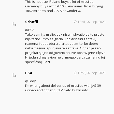
This is not true. Poland buys a lot of missiles,
Germany buys almost 1000 Amraams, Ro is buying
186 Amraams and 299 Sidewinder X.
Srbofil
12:41, 07. sep. 2023.
@PSA
Tako sam i ja mislio, dok nisam shvatio da to prosto
nije tačno. Prvo se gledaju doktrinalni zahtevi,
namena i upotreba u praksi, zatim koliko dobro
neka mašina ispunjava te zahteve. Gripen je kao
projekat sjajno odgovorio na sve postavljene ciljeve.
Ni jedan drugi avion ne bi mogao da ga zameni u toj
specifičnoj ulozi.
PSA
12:50, 07. sep. 2023.
@Tedy
I’m writing about deliveries of missiles with JAS-39
Gripen and not about F-16 etc. Public info.