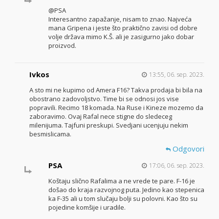
@PSA
Interesantno zapažanje, nisam to znao. Najveća
mana Gripena i jeste što praktično zavisi od dobre
volje država mimo K.Š. ali je zasigurno jako dobar
proizvod.
Ivkos
13:55, 06. sep. 2023.
A sto mi ne kupimo od Amera F16? Takva prodaja bi bila na
obostrano zadovoljstvo. Time bi se odnosi jos vise
popravili. Recimo 18 komada. Na Ruse i Kineze mozemo da
zaboravimo. Ovaj Rafal nece stigne do sledeceg
milenijuma. Tajfuni preskupi. Svedjani ucenjuju nekim
besmislicama.
Odgovori
PSA
17:06, 06. sep. 2023.
Koštaju slično Rafalima a ne vrede te pare. F-16 je
došao do kraja razvojnog puta. Jedino kao stepenica
ka F-35 ali u tom slučaju bolji su polovni. Kao što su
pojedine komšije i uradile.