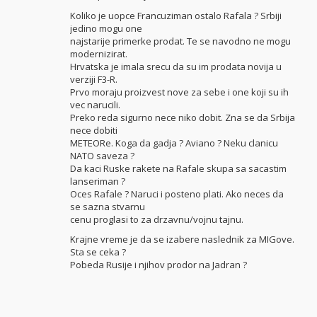
Koliko je uopce Francuziman ostalo Rafala ? Srbiji
jedino mogu one
najstarije primerke prodat. Te se navodno ne mogu
modernizirat.
Hrvatska je imala srecu da su im prodata novija u
verziji F3-R.
Prvo moraju proizvest nove za sebe i one koji su ih
vec narucili.
Preko reda sigurno nece niko dobit. Zna se da Srbija
nece dobiti
METEORe. Koga da gadja ? Aviano ? Neku clanicu
NATO saveza ?
Da kaci Ruske rakete na Rafale skupa sa sacastim
lanseriman ?
Oces Rafale ? Naruci i posteno plati. Ako neces da
se sazna stvarnu
cenu proglasi to za drzavnu/vojnu tajnu.
Krajne vreme je da se izabere naslednik za MIGove.
Sta se ceka ?
Pobeda Rusije i njihov prodor na Jadran ?