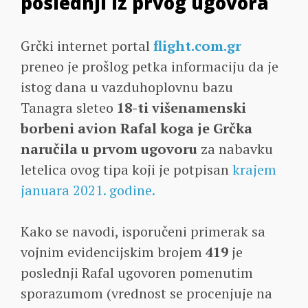
poslednji iz prvog ugovora
Grčki internet portal
flight.com.gr
preneo je prošlog petka informaciju da je
istog dana u vazduhoplovnu bazu
Tanagra sleteo
18-ti višenamenski
borbeni avion Rafal koga je Grčka
naručila u prvom ugovoru
za nabavku
letelica ovog tipa koji je potpisan
krajem
januara 2021. godine.
Kako se navodi, isporučeni primerak sa
vojnim evidencijskim brojem
419
je
poslednji Rafal ugovoren pomenutim
sporazumom (vrednost se procenjuje na