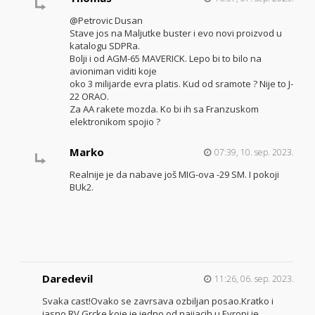
@Petrovic Dusan
Stave jos na Maljutke buster i evo novi proizvod u
katalogu SDPRa.
Bolji i od AGM-65 MAVERICK. Lepo bi to bilo na
avioniman viditi koje
oko 3 milijarde evra platis. Kud od sramote ? Nije to J-
22 ORAO.
Za AA rakete mozda. Ko bi ih sa Franzuskom
elektronikom spojio ?
Marko
07:39, 10. sep. 2023.
Realnije je da nabave još MIG-ova -29 SM. I pokoji
BUk2.
Daredevil
11:26, 06. sep. 2023.
Svaka cast!Ovako se zavrsava ozbiljan posao.Kratko i
jasno.RV Grcke koje je jedno od najjacih u Evropi je