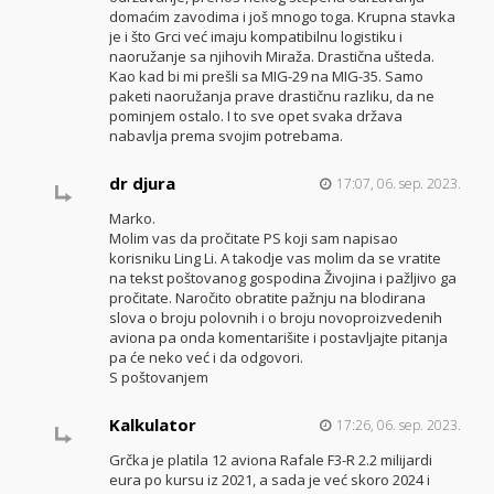
domaćim zavodima i još mnogo toga. Krupna stavka
je i što Grci već imaju kompatibilnu logistiku i
naoružanje sa njihovih Miraža. Drastična ušteda.
Kao kad bi mi prešli sa MIG-29 na MIG-35. Samo
paketi naoružanja prave drastičnu razliku, da ne
pominjem ostalo. I to sve opet svaka država
nabavlja prema svojim potrebama.
dr djura
17:07, 06. sep. 2023.
Marko.
Molim vas da pročitate PS koji sam napisao
korisniku Ling Li. A takodje vas molim da se vratite
na tekst poštovanog gospodina Živojina i pažljivo ga
pročitate. Naročito obratite pažnju na blodirana
slova o broju polovnih i o broju novoproizvedenih
aviona pa onda komentarišite i postavljajte pitanja
pa će neko već i da odgovori.
S poštovanjem
Kalkulator
17:26, 06. sep. 2023.
Grčka je platila 12 aviona Rafale F3-R 2.2 milijardi
eura po kursu iz 2021, a sada je već skoro 2024 i