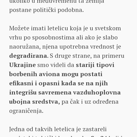
ukoliko u međuvremenu ta zemlja
postane politički podobna.
Možete imati letelicu koja je u svetskom
vrhu po sposobnostima ali ako je slabo
naoružana, njena upotrebna vrednost je
degradirana
. S druge strane, na primeru
Ukrajine
smo videli da
stariji tipovi
borbenih aviona mogu postati
efikasni i opasni kada se na njih
integrišu savremena vazduhoplovna
ubojna sredstva,
pa čak i uz određena
ograničenja.
Jedna od takvih letelica je zastareli