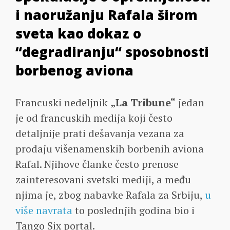
i naoružanju Rafala širom
sveta kao dokaz o
“degradiranju“ sposobnosti
borbenog aviona
Francuski nedeljnik
„La Tribune“
jedan
je od francuskih medija koji često
detaljnije prati dešavanja vezana za
prodaju višenamenskih borbenih aviona
Rafal. Njihove članke često prenose
zainteresovani svetski mediji, a među
njima je, zbog nabavke Rafala za Srbiju,
u
više navrata
to poslednjih godina bio i
Tango Six portal.