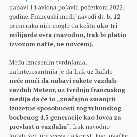
nabavi 14 aviona pojavili početkom 2022.
godine. Francuski medij navodi da bi
12
primeraka njih moglo da košta
oko tri
milijarde evra (navodno, Irak bi platio
izvozom nafte, ne novcem)
.
Među iznesenim tvrdnjama,
najinteresantnija je da Irak uz Rafale
neće moći da nabavi rakete vazduh-
vazduh Meteor, uz tvrdnju francuskog
medija da će to „značajno smanjiti
izuzetne sposobnosti tog vrhunskog
borbenog 4,5 generacije kao lovca za
prevlast u vazduhu“
. Irak navodno
Rafale želi pre svega da koristi kao lovačke