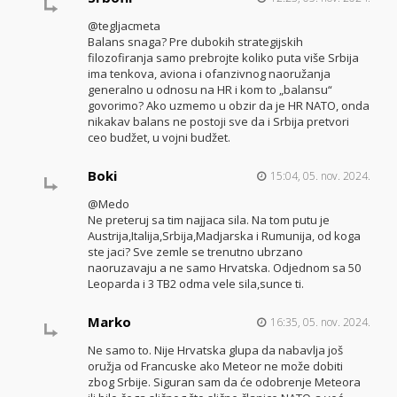
@tegljacmeta
Balans snaga? Pre dubokih strategijskih
filozofiranja samo prebrojte koliko puta više Srbija
ima tenkova, aviona i ofanzivnog naoružanja
generalno u odnosu na HR i kom to „balansu“
govorimo? Ako uzmemo u obzir da je HR NATO, onda
nikakav balans ne postoji sve da i Srbija pretvori
ceo budžet, u vojni budžet.
Boki
15:04, 05. nov. 2024.
@Medo
Ne preteruj sa tim najjaca sila. Na tom putu je
Austrija,Italija,Srbija,Madjarska i Rumunija, od koga
ste jaci? Sve zemle se trenutno ubrzano
naoruzavaju a ne samo Hrvatska. Odjednom sa 50
Leoparda i 3 TB2 odma vele sila,sunce ti.
Marko
16:35, 05. nov. 2024.
Ne samo to. Nije Hrvatska glupa da nabavlja još
oružja od Francuske ako Meteor ne može dobiti
zbog Srbije. Siguran sam da će odobrenje Meteora