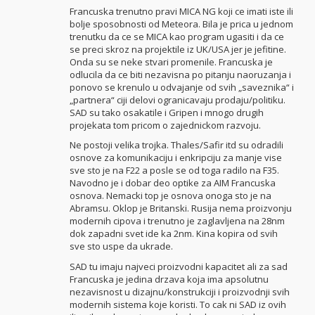
Francuska trenutno pravi MICA NG koji ce imati iste ili
bolje sposobnosti od Meteora. Bila je prica u jednom
trenutku da ce se MICA kao program ugasiti i da ce
se preci skroz na projektile iz UK/USA jer je jefitine.
Onda su se neke stvari promenile. Francuska je
odlucila da ce biti nezavisna po pitanju naoruzanja i
ponovo se krenulo u odvajanje od svih „saveznika“ i
„partnera“ ciji delovi ogranicavaju prodaju/politiku.
SAD su tako osakatile i Gripen i mnogo drugih
projekata tom pricom o zajednickom razvoju.
Ne postoji velika trojka. Thales/Safir itd su odradili
osnove za komunikaciju i enkripciju za manje vise
sve sto je na F22 a posle se od toga radilo na F35.
Navodno je i dobar deo optike za AIM Francuska
osnova. Nemacki top je osnova onoga sto je na
Abramsu. Oklop je Britanski. Rusija nema proizvonju
modernih cipova i trenutno je zaglavljena na 28nm
dok zapadni svet ide ka 2nm. Kina kopira od svih
sve sto uspe da ukrade.
SAD tu imaju najveci proizvodni kapacitet ali za sad
Francuska je jedina drzava koja ima apsolutnu
nezavisnost u dizajnu/konstrukciji i proizvodnji svih
modernih sistema koje koristi. To cak ni SAD iz ovih