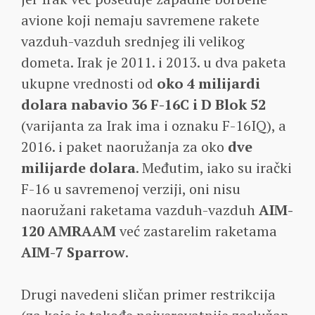
avione koji nemaju savremene rakete
vazduh-vazduh srednjeg ili velikog
dometa. Irak je 2011. i 2013. u dva paketa
ukupne vrednosti od
oko 4 milijardi
dolara nabavio 36 F-16C i D Blok 52
(varijanta za Irak ima i oznaku F-16IQ), a
2016. i paket naoružanja za oko
dve
milijarde dolara
. Međutim, iako su irački
F-16 u savremenoj verziji, oni nisu
naoružani raketama vazduh-vazduh
AIM-
120 AMRAAM
već zastarelim raketama
AIM-7 Sparrow
.
Drugi navedeni sličan primer restrikcija