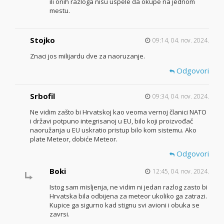
ili onih razloga nisu uspele da okupe na jednom
mestu.
Stojko
09:14, 04. nov. 2024.
Znaci jos milijardu dve za naoruzanje.
Odgovori
Srbofil
09:34, 04. nov. 2024.
Ne vidim zašto bi Hrvatskoj kao veoma vernoj članici NATO
i državi potpuno integrisanoj u EU, bilo koji proizvođač
naoružanja u EU uskratio pristup bilo kom sistemu. Ako
plate Meteor, dobiće Meteor.
Odgovori
Boki
12:45, 04. nov. 2024.
Istog sam misljenja, ne vidim ni jedan razlog zasto bi
Hrvatska bila odbijena za meteor ukoliko ga zatrazi.
Kupice ga sigurno kad stignu svi avioni i obuka se
zavrsi.