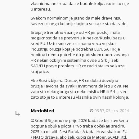
vlasnicima ne treba da se budale kolju ako im to nije
u interesu.
Svakom normalnom je jasno da male drave nisu
saveznici nego kolonije kojima se kaze sta da rade.
Srbija je trenutno vaznije od HR jer postoji mala
mogucnost da se pretvori u Kinesko/Rusku bazu u
sred EU. Uz to smo vece i imamo vecu vojsku i
industriju oruzja koja je potrebna EU/USA. HR je
nebitna i nema potrebe da podrskom naoruzavanja
HR nekim ozbiljnim sistemima ovde u Srbiji sebi
SAD/EU prave problem. HR ce raditi sta im se kaze i
kraj price.
Ako Rusi izbiju na Dunav, HR ce dobiti dovoljno
oruzja i aviona da svaki Hrvat mora da leti u dva. Ne
zato sto nekog briga sta neko misli u HR ili Srbiji vec
zato sto je to u interesu vlasnika ovih nasih kolonija.
MedoMed
03:57, 05. nov. 2024.
@Srbofil Sigurno ne prije 2026 kada će biti završena
potpuna obuka pilota. Prvo treba dočekati sredinu
2025 za ostalih šest Rafala. A tada, Hrvatska kao EU
/ NATO država, ako želi, kupiti će Metoer, SCALP, itd.