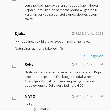
Logicno, kad napravis sranje tog tipa kao njihova
vojna hunta 80tih onda moras jedno 40 godina u
karantin pa kad se upristojis onda dobijes avion i
raketu.
Djuka
12:01, 04. nov. 2024.
>> navodno, Irak bi platio izvozom nafte, ne novcem
Naturalna razmena takoreci :-))))
Odgovori
Roky
15:04, 04. nov. 2024.
Nešto se nebi kladio da se ameri za sve pitaju.Kupili
smo Patriu nije američka,kupljeni Rafali a ne F
16,kupljen Mistral,naručeni Leopardi,korveta isto
bude evropska.Od amera jedino UH 60
NATO
20:13, 04. nov. 2024.
rocky
bradley, himars?