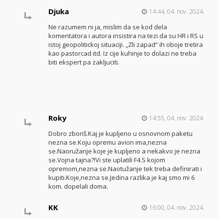
Djuka
14:44, 04. nov. 2024.
Ne razumem ni ja, mislim da se kod dela
komentatora i autora insistira na tezi da su HR i RS u
istoj geopolitickoj situaciji. „Zli zapad“ ih oboje tretira
kao pastorcad itd. Iz cije kuhinje to dolazi ne treba
biti ekspert pa zakljuciti.
Roky
14:55, 04. nov. 2024.
Dobro zboriš.Kaj je kupljeno u osnovnom paketu
nezna se.Koju opremu avion ima,nezna
se.Naoružanje koje je kupljeno a nekakvo je nezna
se.Vojna tajna?!Vi ste uplatili F4.S kojom
opremom,nezna se.Naotužanje tek treba definirati i
kupiti.Koje,nezna se.Jedina razlika je kaj smo mi 6
kom. dopelali doma.
KK
16:00, 04. nov. 2024.