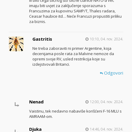
ili bilo čega sličnog što slične članice NATO-a već
imaju biti uvjet za zaključenje sporazuma s
Francuzima za kupovinu SAMP/T, Thales radara,
Ceasar haubice itd… Neće Francuzi propustiti priliku
za biznis.
Gastritis
10:10, 04. nov. 2024.
Ne treba zaboraviti ni primer Argentine, koja
decenijama posle rata za Malvine nemoze da
opremi svoje RV, usled restrikcija koje su
izdejstvovali Britanci.
Odgovori
Nenad
12:00, 04. nov. 2024.
Vaistinu, tek nedavno nabaviše korišćeni F-16 MLU s
AMRAAM-om.
Djuka
14:46, 04. nov. 2024.