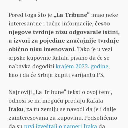
Pored toga što je
„La Tribune“
imao neke
interesantne i tačne informacije,
često
njegove tvrdnje nisu odgovarale istini,
a izvori za pojedine značajnije tvrdnje
obično nisu imenovani
. Tako je u vezi
srpske kupovine Rafala pisano da će se
nabavka dogoditi
krajem 2022. godine
,
kao i da će Srbija kupiti varijantu F3.
Najnoviji „La Tribune“ tekst o ovoj temi,
odnosi se na moguću prodaju Rafala
Iraku
, za tu zemlju se navodi da je i dalje
zainteresovana za kupovinu. Podsetićemo
da su
prvi izveštaji o nameri Iraka
da