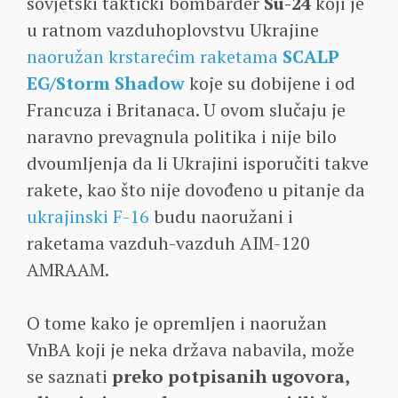
sovjetski taktički bombarder
Su-24
koji je
u ratnom vazduhoplovstvu Ukrajine
naoružan krstarećim raketama
SCALP
EG/Storm Shadow
koje su dobijene i od
Francuza i Britanaca. U ovom slučaju je
naravno prevagnula politika i nije bilo
dvoumljenja da li Ukrajini isporučiti takve
rakete, kao što nije dovođeno u pitanje da
ukrajinski F-16
budu naoružani i
raketama vazduh-vazduh AIM-120
AMRAAM.
O tome kako je opremljen i naoružan
VnBA koji je neka država nabavila, može
se saznati
preko potpisanih ugovora,