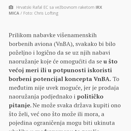
Hrvatski Rafal EC sa vežbovnom raketom
IRX
MICA
/ Foto: Chris Lofting
Prilikom nabavke višenamenskih
borbenih aviona (VnBA), svakako bi bilo
poželjno i logično da se uz njih nabavi
naoružanje koje će omogućiti da se
u što
većoj meri ili u potpunosti iskoristi
borbeni potencijal koncepta VnBA.
To
međutim nije uvek moguće, jer je prodaja
naoružanja podjednako i
političko
pitanje
. Ne može svaka država kupiti ono
što želi, već ono što može ili mora, a
pojedina ograničenja mogu biti ukinuta