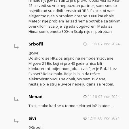
nimalo njegov fan ali tu je u pravu, obala visi na RBS-
15 a svedi su vrlo nepouzdan partner, sami smo to
osjetili kad su odbili servisirati RBS. Exocet bi nam
elegantno rijesio problem obrane 1 000 km obale.
Meteor nije problem jer sad nema potrebe za takvim
overkillom. Scalp je izgleda dogovoren. Mada sa
Himarsom dometa 300km Scalp nije ni potreban.
Srbofil
11:08, 07. nov. 2024.
@Sivi
Do skoro se HRZ oslanjalo na nemodernizovane
Migove 21 Bis koji ni pre 40 godina nisu bili
konkurentni, odjednom „obala visi“ jer je Rafal bez
Exoset? Relax malo. Bolje bi bilo da rešite
elektrodistribuciju na obali, bio sam 15 dana,
nestajalo je struje uvece nedelju dana za redom.
Nenad
11:16, 07. nov. 2024.
To ti je tako kad se u termoelektrani loži blatom…
Sivi
12:41, 08. nov. 2024.
@Srbofil