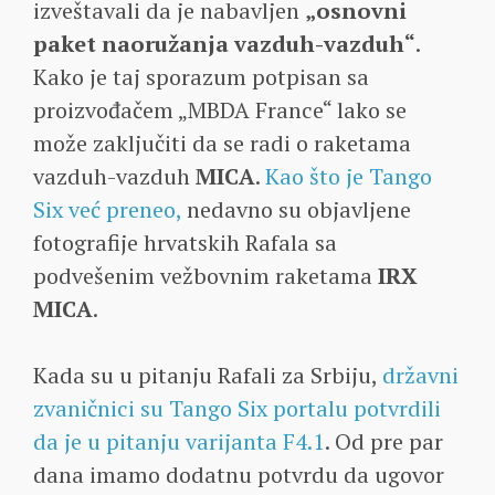
izveštavali da je nabavljen
„osnovni
paket naoružanja vazduh-vazduh“
.
Kako je taj sporazum potpisan sa
proizvođačem „MBDA France“ lako se
može zaključiti da se radi o raketama
vazduh-vazduh
MICA
.
Kao što je Tango
Six već preneo,
nedavno su objavljene
fotografije hrvatskih Rafala sa
podvešenim vežbovnim raketama
IRX
MICA
.
Kada su u pitanju Rafali za Srbiju,
državni
zvaničnici su Tango Six portalu potvrdili
da je u pitanju varijanta F4.1
. Od pre par
dana imamo dodatnu potvrdu da ugovor