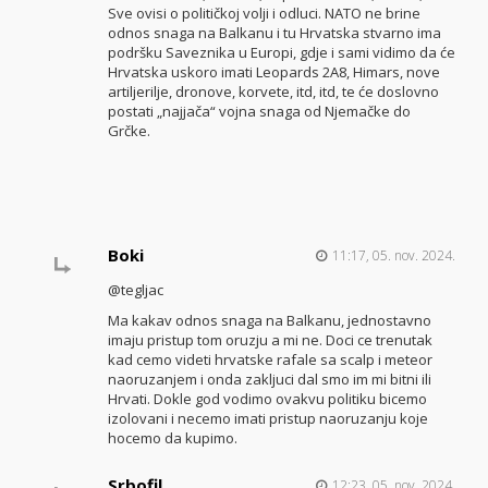
Sve ovisi o političkoj volji i odluci. NATO ne brine
odnos snaga na Balkanu i tu Hrvatska stvarno ima
podršku Saveznika u Europi, gdje i sami vidimo da će
Hrvatska uskoro imati Leopards 2A8, Himars, nove
artiljerilje, dronove, korvete, itd, itd, te će doslovno
postati „najjača“ vojna snaga od Njemačke do
Grčke.
Boki
11:17, 05. nov. 2024.
@tegljac
Ma kakav odnos snaga na Balkanu, jednostavno
imaju pristup tom oruzju a mi ne. Doci ce trenutak
kad cemo videti hrvatske rafale sa scalp i meteor
naoruzanjem i onda zakljuci dal smo im mi bitni ili
Hrvati. Dokle god vodimo ovakvu politiku bicemo
izolovani i necemo imati pristup naoruzanju koje
hocemo da kupimo.
Srbofil
12:23, 05. nov. 2024.