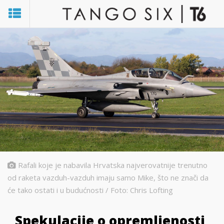
Rafali koje je nabavila Hrvatska najverovatnije trenutno
od raketa vazduh-vazduh imaju samo Mike, što ne znači da
će tako ostati i u budućnosti / Foto: Chris Lofting
Spekulacije o opremljenosti