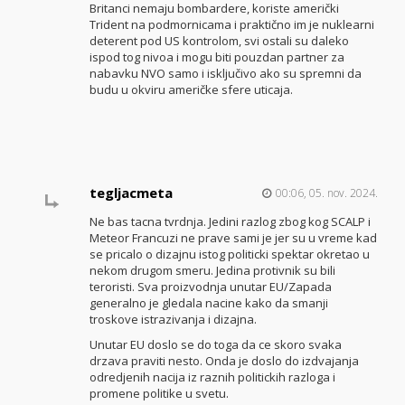
Britanci nemaju bombardere, koriste američki
Trident na podmornicama i praktično im je nuklearni
deterent pod US kontrolom, svi ostali su daleko
ispod tog nivoa i mogu biti pouzdan partner za
nabavku NVO samo i isključivo ako su spremni da
budu u okviru američke sfere uticaja.
tegljacmeta
00:06, 05. nov. 2024.
Ne bas tacna tvrdnja. Jedini razlog zbog kog SCALP i
Meteor Francuzi ne prave sami je jer su u vreme kad
se pricalo o dizajnu istog politicki spektar okretao u
nekom drugom smeru. Jedina protivnik su bili
teroristi. Sva proizvodnja unutar EU/Zapada
generalno je gledala nacine kako da smanji
troskove istrazivanja i dizajna.
Unutar EU doslo se do toga da ce skoro svaka
drzava praviti nesto. Onda je doslo do izdvajanja
odredjenih nacija iz raznih politickih razloga i
promene politike u svetu.