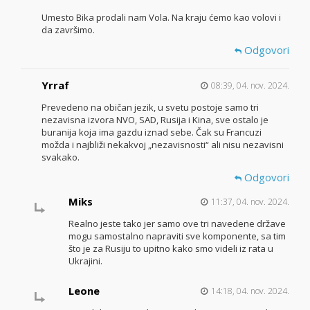
Umesto Bika prodali nam Vola. Na kraju ćemo kao volovi i
da završimo.
Odgovori
Yrraf
08:39, 04. nov. 2024.
Prevedeno na običan jezik, u svetu postoje samo tri
nezavisna izvora NVO, SAD, Rusija i Kina, sve ostalo je
buranija koja ima gazdu iznad sebe. Čak su Francuzi
možda i najbliži nekakvoj „nezavisnosti“ ali nisu nezavisni
svakako.
Odgovori
Miks
11:37, 04. nov. 2024.
Realno jeste tako jer samo ove tri navedene države
mogu samostalno napraviti sve komponente, sa tim
što je za Rusiju to upitno kako smo videli iz rata u
Ukrajini.
Leone
14:18, 04. nov. 2024.