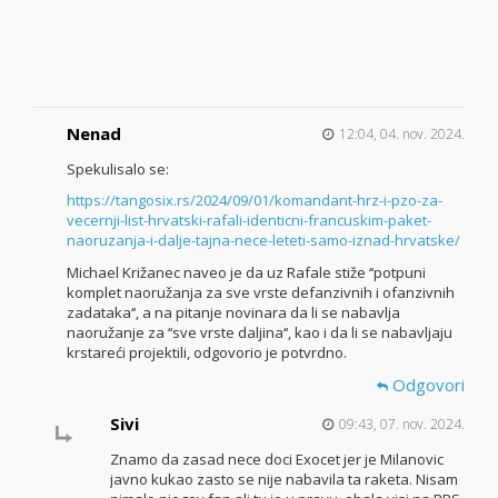
Nenad
12:04, 04. nov. 2024.
Spekulisalo se:
https://tangosix.rs/2024/09/01/komandant-hrz-i-pzo-za-
vecernji-list-hrvatski-rafali-identicni-francuskim-paket-
naoruzanja-i-dalje-tajna-nece-leteti-samo-iznad-hrvatske/
Michael Križanec naveo je da uz Rafale stiže ‘‘potpuni
komplet naoružanja za sve vrste defanzivnih i ofanzivnih
zadataka‘‘, a na pitanje novinara da li se nabavlja
naoružanje za ‘‘sve vrste daljina‘‘, kao i da li se nabavljaju
krstareći projektili, odgovorio je potvrdno.
Odgovori
Sivi
09:43, 07. nov. 2024.
Znamo da zasad nece doci Exocet jer je Milanovic
javno kukao zasto se nije nabavila ta raketa. Nisam