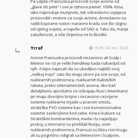
Pa valjda i Francuska proizvodi svoje avione od
„glave do pete“ i sve je njihova pamet. 100%. Kina,
iako napreduje munjevito, tek odnedavno uspijeva
proizvoditi i motore za svoje avione, donedavno su
radili kopirane ruske i naravno kradu sve što stignu
od cijelog svijeta, a najviše od SAD-a. Tako da, manje
zaluđenosti, a više činjenica ne bi škodilo
Yrraf
19:30, 04. nov. 2024.
Avione Francuska proizvodi nezavisno ali Scalp i
Meteor ne i to je veliki hendikep kada nabavljaš od
njih. A lepo napisah da su ubedljivo najbliži ovoj
„velikoj trojci“ zato što imaju skoro pa sve svoje, od
nuklearnih podmornica, nuklearnih balističkih
raketa, preko višenamenskih aviona. Ako baš
detaljišemo apsolutno se izdvajaju Rusi i Amerikanci
jer imaju dovoljno brojne i nezavisno razvijene
sisteme nuklearne trijade u pravom smislu,
strateške PVO sisteme kao i sve konvencionalne
sisteme zaokružene kod sebe. Kinezi kubure sa
Strateškim bombarderima, mada i tu najavljuju
proboj, u mornarici su prešišali Rusiju, osim
nuklearnih podmornica, Francuzi su blizu rom krugu
ali su pogrešno odigrali sa Meteorom i Scalpom,