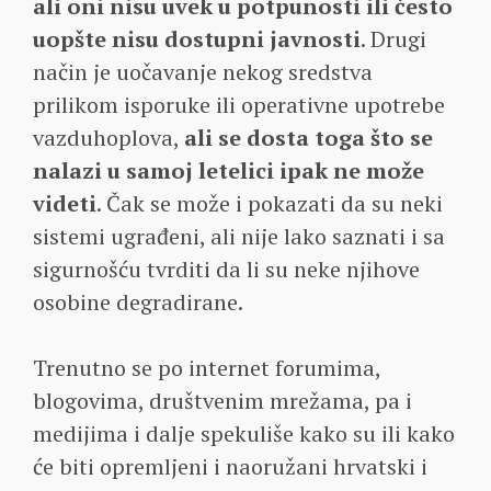
ali oni nisu uvek u potpunosti ili često
uopšte nisu dostupni javnosti
. Drugi
način je uočavanje nekog sredstva
prilikom isporuke ili operativne upotrebe
vazduhoplova,
ali se dosta toga što se
nalazi u samoj letelici ipak ne može
videti
. Čak se može i pokazati da su neki
sistemi ugrađeni, ali nije lako saznati i sa
sigurnošću tvrditi da li su neke njihove
osobine degradirane.
Trenutno se po internet forumima,
blogovima, društvenim mrežama, pa i
medijima i dalje spekuliše kako su ili kako
će biti opremljeni i naoružani hrvatski i