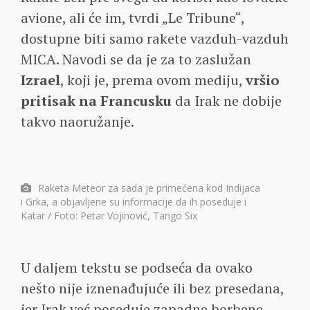
avione, ali će im, tvrdi „Le Tribune“,
dostupne biti samo rakete vazduh-vazduh
MICA. Navodi se da je za to zaslužan
Izrael
, koji je, prema ovom mediju,
vršio
pritisak na Francusku
da Irak ne dobije
takvo naoružanje.
Raketa Meteor za sada je primećena kod Indijaca
i Grka, a objavljene su informacije da ih poseduje i
Katar / Foto: Petar Vojinović, Tango Six
U daljem tekstu se podseća da ovako
nešto nije iznenađujuće ili bez presedana,
jer Irak već poseduje zapadne borbene