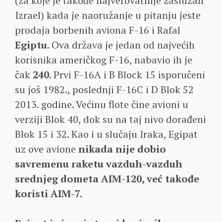
(za koje je takođe najverovatnije zaslužan
Izrael) kada je naoružanje u pitanju jeste
prodaja borbenih aviona F-16 i Rafal
Egiptu
. Ova država je jedan od najvećih
korisnika američkog F-16, nabavio ih je
čak
240
. Prvi F-16A i B Block 15 isporučeni
su još 1982., poslednji F-16C i D Blok 52
2013. godine. Većinu flote čine avioni u
verziji Blok 40, dok su na taj nivo dorađeni
Blok 15 i 32. Kao i u slučaju Iraka, Egipat
uz ove avione
nikada nije dobio
savremenu raketu vazduh-vazduh
srednjeg dometa AIM-120, već takođe
koristi AIM-7.