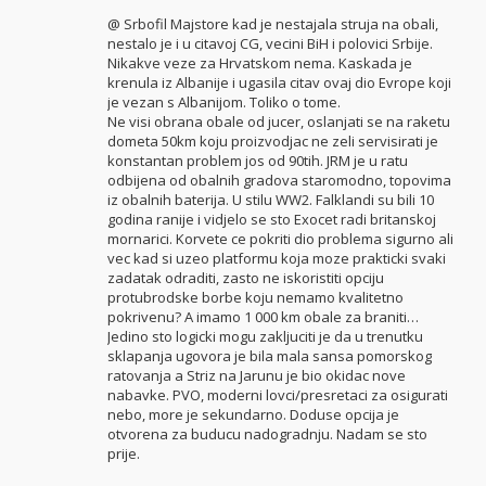
@ Srbofil Majstore kad je nestajala struja na obali,
nestalo je i u citavoj CG, vecini BiH i polovici Srbije.
Nikakve veze za Hrvatskom nema. Kaskada je
krenula iz Albanije i ugasila citav ovaj dio Evrope koji
je vezan s Albanijom. Toliko o tome.
Ne visi obrana obale od jucer, oslanjati se na raketu
dometa 50km koju proizvodjac ne zeli servisirati je
konstantan problem jos od 90tih. JRM je u ratu
odbijena od obalnih gradova staromodno, topovima
iz obalnih baterija. U stilu WW2. Falklandi su bili 10
godina ranije i vidjelo se sto Exocet radi britanskoj
mornarici. Korvete ce pokriti dio problema sigurno ali
vec kad si uzeo platformu koja moze prakticki svaki
zadatak odraditi, zasto ne iskoristiti opciju
protubrodske borbe koju nemamo kvalitetno
pokrivenu? A imamo 1 000 km obale za braniti…
Jedino sto logicki mogu zakljuciti je da u trenutku
sklapanja ugovora je bila mala sansa pomorskog
ratovanja a Striz na Jarunu je bio okidac nove
nabavke. PVO, moderni lovci/presretaci za osigurati
nebo, more je sekundarno. Doduse opcija je
otvorena za buducu nadogradnju. Nadam se sto
prije.