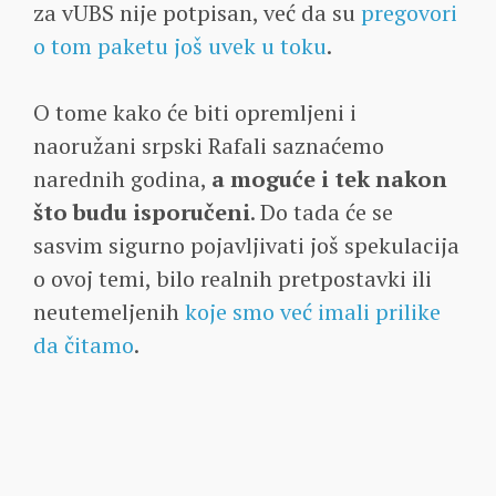
za vUBS nije potpisan, već da su
pregovori
o tom paketu još uvek u toku
.
O tome kako će biti opremljeni i
naoružani srpski Rafali saznaćemo
narednih godina,
a moguće i tek nakon
što budu isporučeni
. Do tada će se
sasvim sigurno pojavljivati još spekulacija
o ovoj temi, bilo realnih pretpostavki ili
neutemeljenih
koje smo već imali prilike
da čitamo
.