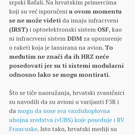
srpski Rafali. Na hrvatskim primercima
koji su već isporučeni
u ovom momentu
se ne može videti
da imaju infracrveni
(IRST)
i optoelektronski sistem
OSF
, kao
ni infracrveni sistem
DDM
za upozorenje
o raketi koja je lansirana na avion.
To
međutim ne znači da ih HRZ neće
posedovati jer su ti sistemi modularni
odnosno lako se mogu montirati
.
Što se tiče naoružanja, hrvatski zvaničnici
su navodili da su avioni u varijanti F3R i
da
mogu da nose sva vazduhoplovna
ubojna sredstva (vUBS) koje poseduje i RV
Francuske
. Isto tako, hrvatski mediji su