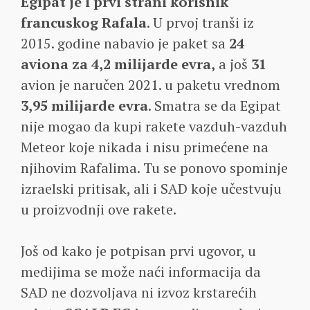
Egipat je i prvi strani korisnik
francuskog Rafala
. U prvoj tranši iz
2015. godine nabavio je paket sa
24
aviona za 4,2 milijarde evra,
a još
31
avion je naručen 2021. u paketu vrednom
3,95 milijarde evra
. Smatra se da Egipat
nije mogao da kupi rakete vazduh-vazduh
Meteor koje nikada i nisu primećene na
njihovim Rafalima. Tu se ponovo spominje
izraelski pritisak, ali i SAD koje učestvuju
u proizvodnji ove rakete.
Još od kako je potpisan prvi ugovor, u
medijima se može naći informacija da
SAD ne dozvoljava ni izvoz krstarećih