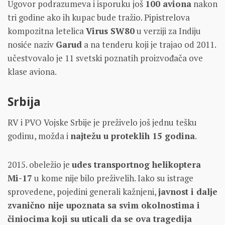
Ugovor podrazumeva i isporuku još
100 aviona
nakon
tri godine ako ih kupac bude tražio. Pipistrelova
kompozitna letelica
Virus SW80
u verziji za Indiju
nosiće naziv
Garud
a na tenderu koji je trajao od 2011.
učestvovalo je 11 svetski poznatih proizvođača ove
klase aviona.
Srbija
RV i PVO Vojske Srbije je preživelo još jednu tešku
godinu, možda i
najtežu u proteklih 15 godina
.
2015. obeležio je
udes transportnog helikoptera
Mi-17
u kome nije bilo preživelih. Iako su istrage
sprovedene, pojedini generali kažnjeni,
javnost i dalje
zvanično nije upoznata sa svim okolnostima i
činiocima koji su uticali da se ova tragedija