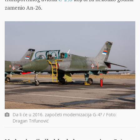
zamenio An-26.
Da li će u 2016. započeti modernizacija G-4? / Foto:
Dragan Trifunović