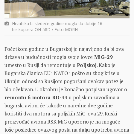
Hrvatska bi sledeće godine mogla da dobije 16
helikoptera OH-58D / Foto MORH
Početkom godine u Bugarskoj je najavljeno da bi ova
država u budućnosti mogla svoje lovce
MiG-29
umesto u Rusiji da remontuje u
Poljskoj
. Kako je
Bugarska članica EU i NATO i pošto su zbog krize u
Ukrajni odnosi sa Rusijom pogoršani ovakav potez je
bio očekivan. U oktobru je konačno potpisan ugovor o
remontu 6 motora RD-33
u poljskim zavodima a
bugarski avioni će takođe u naredne dve godine
koristiti dva motora sa poljskih MiG-ova 29. Ruski
proizvođač aviona RSK MiG upozorio je na moguće
loše posledice ovakvog posla na dalju upotrebu aviona