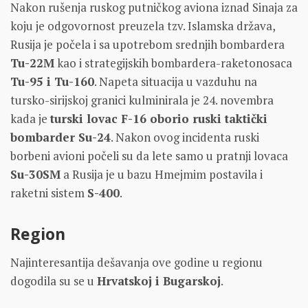
Nakon rušenja ruskog putničkog aviona iznad Sinaja za
koju je odgovornost preuzela tzv. Islamska država,
Rusija je počela i sa upotrebom srednjih bombardera
Tu-22M
kao i strategijskih bombardera-raketonosaca
Tu-95 i Tu-160
. Napeta situacija u vazduhu na
tursko-sirijskoj granici kulminirala je 24. novembra
kada je
turski lovac F-16 oborio ruski taktički
bombarder Su-24
. Nakon ovog incidenta ruski
borbeni avioni počeli su da lete samo u pratnji lovaca
Su-30SM
a Rusija je u bazu Hmejmim postavila i
raketni sistem
S-400
.
Region
Najinteresantija dešavanja ove godine u regionu
dogodila su se u
Hrvatskoj i Bugarskoj
.