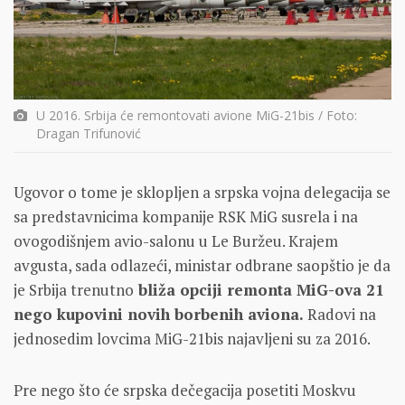
U 2016. Srbija će remontovati avione MiG-21bis / Foto:
Dragan Trifunović
Ugovor o tome je sklopljen a srpska vojna delegacija se
sa predstavnicima kompanije RSK MiG susrela i na
ovogodišnjem avio-salonu u Le Buržeu. Krajem
avgusta, sada odlazeći, ministar odbrane saopštio je da
je Srbija trenutno
bliža opciji remonta MiG-ova 21
nego kupovini novih borbenih aviona.
Radovi na
jednosedim lovcima MiG-21bis najavljeni su za 2016.
Pre nego što će srpska dečegacija posetiti Moskvu