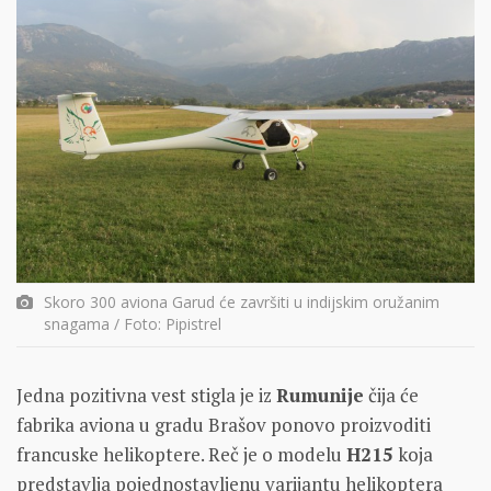
Skoro 300 aviona Garud će završiti u indijskim oružanim
snagama / Foto: Pipistrel
Jedna pozitivna vest stigla je iz
Rumunije
čija će
fabrika aviona u gradu Brašov ponovo proizvoditi
francuske helikoptere. Reč je o modelu
H215
koja
predstavlja pojednostavljenu varijantu helikoptera