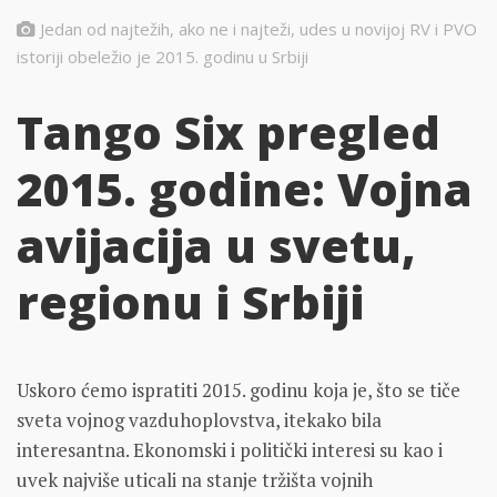
Jedan od najtežih, ako ne i najteži, udes u novijoj RV i PVO
istoriji obeležio je 2015. godinu u Srbiji
Tango Six pregled
2015. godine: Vojna
avijacija u svetu,
regionu i Srbiji
Uskoro ćemo ispratiti 2015. godinu koja je, što se tiče
sveta vojnog vazduhoplovstva, itekako bila
interesantna. Ekonomski i politički interesi su kao i
uvek najviše uticali na stanje tržišta vojnih