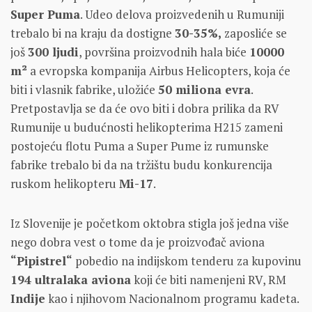
Super Puma
. Udeo delova proizvedenih u Rumuniji
trebalo bi na kraju da dostigne
30-35%,
zaposliće se
još
300 ljudi
, površina proizvodnih hala biće
10000
m²
a evropska kompanija Airbus Helicopters, koja će
biti i vlasnik fabrike, uložiće
50 miliona evra
.
Pretpostavlja se da će ovo biti i dobra prilika da RV
Rumunije u budućnosti helikopterima H215 zameni
postojeću flotu Puma a Super Pume iz rumunske
fabrike trebalo bi da na tržištu budu konkurencija
ruskom helikopteru
Mi-17
.
Iz Slovenije je početkom oktobra stigla još jedna više
nego dobra vest o tome da je proizvođač aviona
“Pipistrel“
pobedio na indijskom tenderu za kupovinu
194 ultralaka aviona
koji će biti namenjeni RV, RM
Indije
kao i njihovom Nacionalnom programu kadeta.