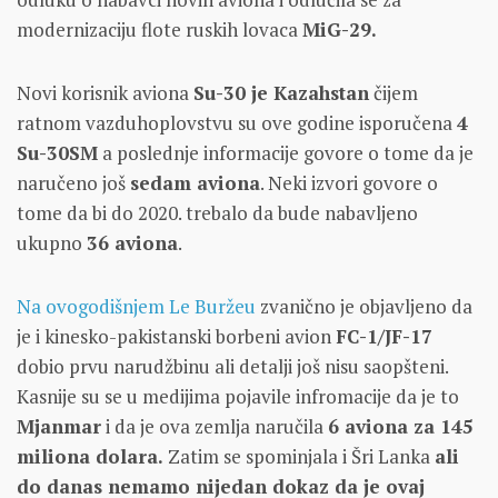
modernizaciju flote ruskih lovaca
MiG-29.
Novi korisnik aviona
Su-30 je Kazahstan
čijem
ratnom vazduhoplovstvu su ove godine isporučena
4
Su-30SM
a poslednje informacije govore o tome da je
naručeno još
sedam aviona
. Neki izvori govore o
tome da bi do 2020. trebalo da bude nabavljeno
ukupno
36 aviona
.
Na ovogodišnjem Le Buržeu
zvanično je objavljeno da
je i kinesko-pakistanski borbeni avion
FC-1/JF-17
dobio prvu narudžbinu ali detalji još nisu saopšteni.
Kasnije su se u medijima pojavile infromacije da je to
Mjanmar
i da je ova zemlja naručila
6 aviona za 145
miliona dolara.
Zatim se spominjala i Šri Lanka
ali
do danas nemamo nijedan dokaz da je ovaj