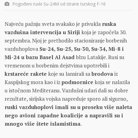
Pogođeni ruski Su-24M od strane turskog F-16
Najveću pažnju sveta svakako je privukla
ruska
vazdušna intervencija u Siriji
koja je započela 30.
septembra. Njoj je prethodilo stacioniranje borbenih
vazduhoplova
Su-24, Su-25, Su-30, Su-34, Mi-8 i
Mi-24 u bazu Basel Al Asad
blzu Latakije. Rusi su
vremenom u borbenim dejstvima upotrebili i
krstareće rakete
koje su lansirali sa
brodova
iz
Kaspijskog mora kao i iz
podmornice
koja se nalazila
u istočnom Mediteranu. Vazdušni udari dali su dobre
rezultate, sirijska vojska napreduje sporo ali sigurno,
ruski vazduhoplovi imali su u proseku više naleta
nego avioni zapadne koalicije a napravili su i
mnogo više štete islamistima
.