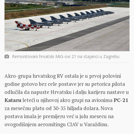
Remontovani hrvatski MiG-ovi 21 na stajanci u Zagrebu
Akro-grupa hrvatskog RV ostala je u prvoj polovini
godine gotovo bez cele postave jer su petorica pilota
odlučila da napuste Hrvatsku i dalju karijeru nastave u
Kataru
leteći u njihovoj akro grupi na avionima
PC-21
za mesečnu platu od 30-35 hiljada dolara. Nova
postava imala je premijeru već u julu mesecu na
ovogodišnjem aeromitingu CIAV u Varaždinu.