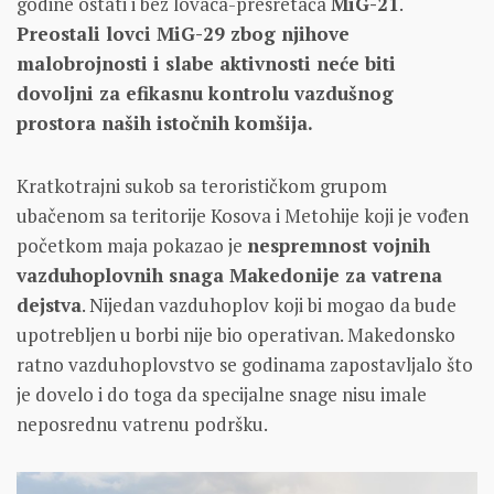
godine ostati i bez lovaca-presretača
MiG-21
.
Preostali lovci MiG-29 zbog njihove
malobrojnosti i slabe aktivnosti neće biti
dovoljni za efikasnu kontrolu vazdušnog
prostora naših istočnih komšija.
Kratkotrajni sukob sa terorističkom grupom
ubačenom sa teritorije Kosova i Metohije koji je vođen
početkom maja pokazao je
nespremnost vojnih
vazduhoplovnih snaga Makedonije za vatrena
dejstva
. Nijedan vazduhoplov koji bi mogao da bude
upotrebljen u borbi nije bio operativan. Makedonsko
ratno vazduhoplovstvo se godinama zapostavljalo što
je dovelo i do toga da specijalne snage nisu imale
neposrednu vatrenu podršku.