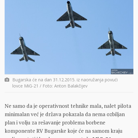
Bugarska će na dan 31.12.2015. iz naoružanja povući
lovce MiG-21 / Foto: Anton Balakčijev
Ne samo da je operativnost tehnike mala, nalet pilota
minimalan već je država pokazala da nema ozbiljan
plan i volju za rešavanje problema borbene
komponente RV Bugarske koje će na samom kraju