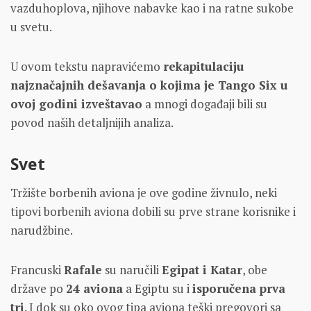
vazduhoplova, njihove nabavke kao i na ratne sukobe
u svetu.
U ovom tekstu napravićemo
rekapitulaciju
najznačajnih dešavanja o kojima je Tango Six u
ovoj godini izveštavao
a mnogi događaji bili su
povod naših detaljnijih analiza.
Svet
Tržište borbenih aviona je ove godine živnulo, neki
tipovi borbenih aviona dobili su prve strane korisnike i
narudžbine.
Francuski
Rafale
su naručili
Egipat i Katar
, obe
države po
24 aviona
a Egiptu su i
isporučena prva
tri
. I dok su oko ovog tipa aviona teški pregovori sa