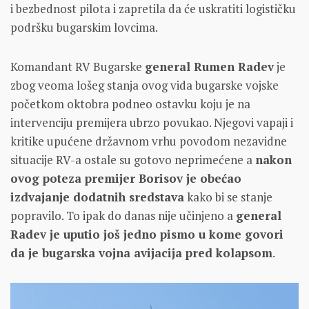
i bezbednost pilota i zapretila da će uskratiti logističku
podršku bugarskim lovcima.
Komandant RV Bugarske
general Rumen Radev
je
zbog veoma lošeg stanja ovog vida bugarske vojske
početkom oktobra podneo ostavku koju je na
intervenciju premijera ubrzo povukao. Njegovi vapaji i
kritike upućene državnom vrhu povodom nezavidne
situacije RV-a ostale su gotovo neprimećene a
nakon
ovog poteza premijer Borisov je obećao
izdvajanje dodatnih sredstava
kako bi se stanje
popravilo. To ipak do danas nije učinjeno a
general
Radev je uputio još jedno pismo u kome govori
da je bugarska vojna avijacija pred kolapsom
.