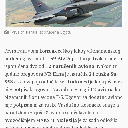
Prva tri Rafala isporučena Egiptu
Prvi strani vojni korisnik češkog lakog višenamenskog
borbenog aviona
L-159 ALCA
postao je
Irak
kome su
isporučena dva od
12 naručenih aviona.
Nakon tri
godine pregovora
NR Kina
je naručila
24 ruska Su-
35S
a za ovaj tip odlučila se i
Indonezija
koja još uvek
nije potpisala ugovor. Navodno je u igri
12 aviona
koji
bi zamenili flotu aviona F-5. Ugovor za dodatne avione
nije potpisan ni za ruske Vazdušno-kosmičke snage a
narudžbina za još 48 aviona se očekivala na
ovogodišnjem MAKS-u.
Malezija
je za sada odložila
odluku o nabavci novih aviona i odlučila se za