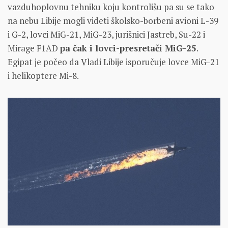
vazduhoplovnu tehniku koju kontrolišu pa su se tako
na nebu Libije mogli videti školsko-borbeni avioni L-39
i G-2, lovci MiG-21, MiG-23, jurišnici Jastreb, Su-22 i
Mirage F1AD
pa čak i lovci-presretači MiG-25
.
Egipat je počeo da Vladi Libije isporučuje lovce MiG-21
i helikoptere Mi-8.