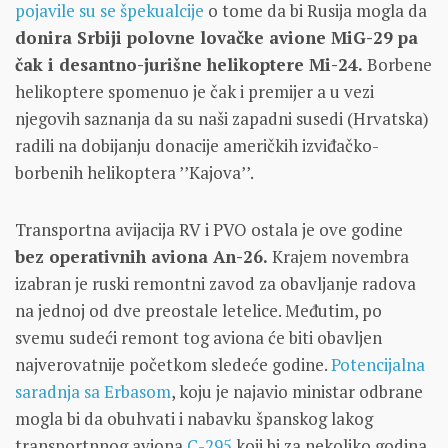
pojavile su se špekualcije
o tome da bi Rusija mogla da
donira Srbiji polovne lovačke avione MiG-29 pa
čak i desantno-jurišne helikoptere Mi-24.
Borbene
helikoptere spomenuo je čak i premijer a u vezi
njegovih saznanja da su naši zapadni susedi (Hrvatska)
radili na dobijanju donacije američkih izviđačko-
borbenih helikoptera ’’Kajova’’.
Transportna avijacija RV i PVO ostala je ove godine
bez operativnih aviona An-26.
Krajem novembra
izabran je ruski remontni zavod za obavljanje radova
na jednoj od dve preostale letelice. Međutim, po
svemu sudeći remont tog aviona će biti obavljen
najverovatnije početkom sledeće godine.
Potencijalna
saradnja sa Erbasom
, koju je najavio ministar odbrane
mogla bi da obuhvati i nabavku španskog lakog
transportnnog aviona
C-295
koji bi za nekoliko godina