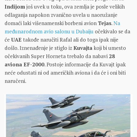
Indijom
još uvek u toku, ova zemlja je posle velikih
odlaganja napokon zvanično uvela u naoružanje
domaći laki višenamenski borbeni avion
Tejas
.
Na
međunarodnom avio salonu u Dubaiju
očekivalo se da
će
UAE
takođe naručiti Rafal ali do toga ipak nije
došlo. Iznenađenje je stiglo iz
Kuvajta
koji bi umesto
očekivanih Super Horneta trebalo da nabavi
28
aviona EF-2000
. Postoje informacije da Kuvajt ipak
neće odustati ni od američkih aviona i da će i oni biti
naručeni.