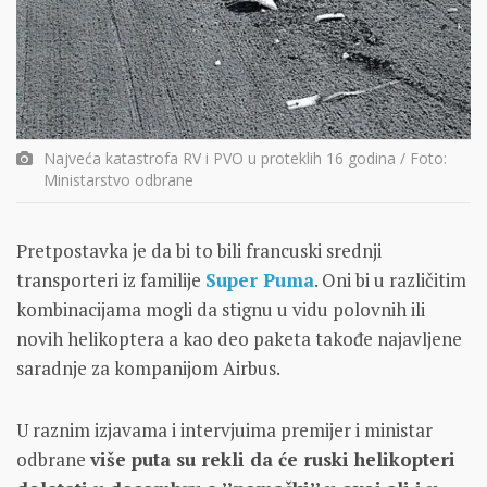
Najveća katastrofa RV i PVO u proteklih 16 godina / Foto:
Ministarstvo odbrane
Pretpostavka je da bi to bili francuski srednji
transporteri iz familije
Super Puma
. Oni bi u različitim
kombinacijama mogli da stignu u vidu polovnih ili
novih helikoptera a kao deo paketa takođe najavljene
saradnje za kompanijom Airbus.
U raznim izjavama i intervjuima premijer i ministar
odbrane
više puta su rekli da će ruski helikopteri