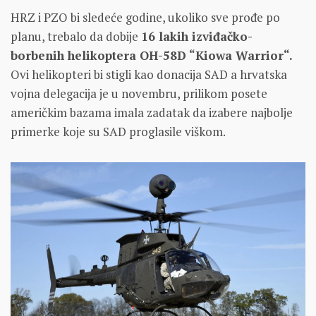
HRZ i PZO bi sledeće godine, ukoliko sve prođe po
planu, trebalo da dobije
16 lakih izviđačko-
borbenih helikoptera OH-58D “Kiowa Warrior“.
Ovi helikopteri bi stigli kao donacija SAD a hrvatska
vojna delegacija je u novembru, prilikom posete
američkim bazama imala zadatak da izabere najbolje
primerke koje su SAD proglasile viškom.