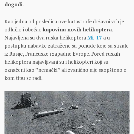
dogodi
.
Kao jedna od posledica ove katastrofe državni vrh je
odlučio i obećao
kupovinu novih helikoptera
.
Najavljena su dva ruska helikoptera
Mi-17
a u
postupku nabavke zatražene su ponude koje su stizale
iz Rusije, Francuske i zapadne Evrope. Pored ruskih
helikoptera najavljivani su i helikopteri koji su
označeni kao ’’nemački’’ ali zvanično nije saopšteno o
kom tipu se radi.