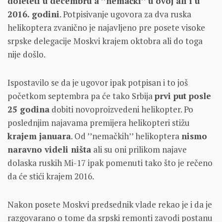
doleteti u decembru a ’’nemački’’ u ovoj ali i u
2016. godini
. Potpisivanje ugovora za dva ruska
helikoptera zvanično je najavljeno pre posete visoke
srpske delegacije Moskvi krajem oktobra ali do toga
nije došlo.
Ispostavilo se da je ugovor ipak potpisan i to još
početkom septembra pa će tako Srbija
prvi put posle
25 godina
dobiti novoproizvedeni helikopter. Po
poslednjim najavama premijera helikopteri stižu
krajem januara
. Od ’’nemačkih’’ helikoptera
nismo
naravno videli ništa
ali su oni prilikom najave
dolaska ruskih Mi-17 ipak pomenuti tako što je rečeno
da će stići krajem 2016.
Nakon posete Moskvi predsednik vlade rekao je i da je
razgovarano o tome da srpski remonti zavodi postanu