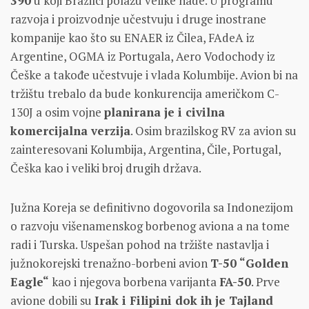
390
u koji Brazilci polažu velike nade. U programu
razvoja i proizvodnje učestvuju i druge inostrane
kompanije kao što su ENAER iz Čilea, FAdeA iz
Argentine, OGMA iz Portugala, Aero Vodochody iz
Češke a takođe učestvuje i vlada Kolumbije. Avion bi na
tržištu trebalo da bude konkurencija američkom C-
130J a osim vojne
planirana je i civilna
komercijalna verzija
. Osim brazilskog RV za avion su
zainteresovani Kolumbija, Argentina, Čile, Portugal,
Češka kao i veliki broj drugih država.
Južna Koreja se definitivno dogovorila sa Indonezijom
o razvoju višenamenskog borbenog aviona a na tome
radi i Turska. Uspešan pohod na tržište nastavlja i
južnokorejski trenažno-borbeni avion
T-50 “Golden
Eagle“
kao i njegova borbena varijanta
FA-50
. Prve
avione dobili su
Irak i Filipini dok ih je Tajland