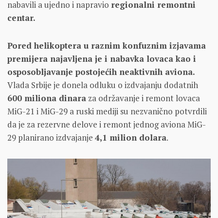
nabavili a ujedno i napravio
regionalni remontni
centar.
Pored helikoptera u raznim konfuznim izjavama
premijera najavljena je i nabavka lovaca kao i
osposobljavanje postojećih neaktivnih aviona.
Vlada Srbije je donela odluku o izdvajanju dodatnih
600 miliona dinara
za održavanje i remont lovaca
MiG-21 i MiG-29 a ruski mediji su nezvanično potvrdili
da je za rezervne delove i remont jednog aviona MiG-
29 planirano izdvajanje
4,1 milion dolara
.