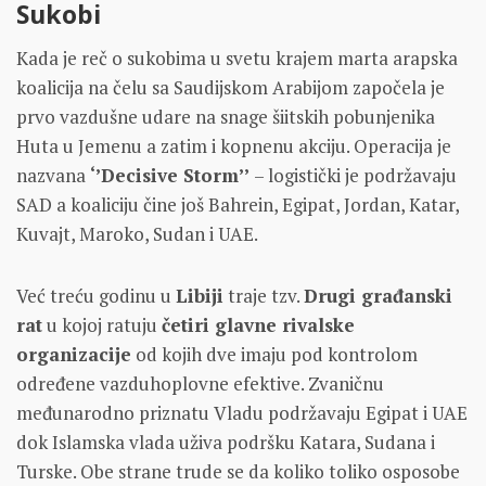
Sukobi
Kada je reč o sukobima u svetu krajem marta arapska
koalicija na čelu sa Saudijskom Arabijom započela je
prvo vazdušne udare na snage šiitskih pobunjenika
Huta u Jemenu a zatim i kopnenu akciju. Operacija je
nazvana
‘’Decisive Storm’’
– logistički je podržavaju
SAD a koaliciju čine još Bahrein, Egipat, Jordan, Katar,
Kuvajt, Maroko, Sudan i UAE.
Već treću godinu u
Libiji
traje tzv.
Drugi građanski
rat
u kojoj ratuju
četiri glavne rivalske
organizacije
od kojih dve imaju pod kontrolom
određene vazduhoplovne efektive. Zvaničnu
međunarodno priznatu Vladu podržavaju Egipat i UAE
dok Islamska vlada uživa podršku Katara, Sudana i
Turske. Obe strane trude se da koliko toliko osposobe