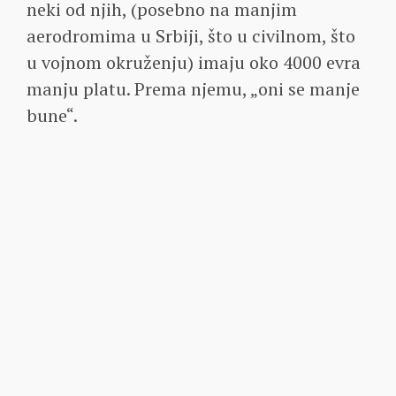
neki od njih, (posebno na manjim
aerodromima u Srbiji, što u civilnom, što
u vojnom okruženju) imaju oko 4000 evra
manju platu. Prema njemu, „oni se manje
bune“.