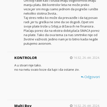
Oni koji rade kao i svuda imaju odgovornost imaju
manju platu. Biti kontrolor leta ne može preko
veze,jer oni mogu samo jednom da pogreše i unište
nekoliko stotina života..
Taj stres retko ko može da prevaziđe i da taj posao
radi ,jer tu greška ne sme da se dogodi..Opet oni
svoje plate troše u Srbiji,a država ih ne finansira .
Plaćaju porez da na ekstra dobit,plaća SMACA porez
na plate. Tako da ova tema za nas smrtnike nije od
životne važnosti. Jedino nam je to bitno kada negde
putujemo avionom.
KONTROLOR
16:32, 26. okt. 2024.
A u stvari nije tako.
no na netu svaio koze da lupi i da ostane ziv.
Odgovori
Multi Boy
16:32, 26. okt. 2024.