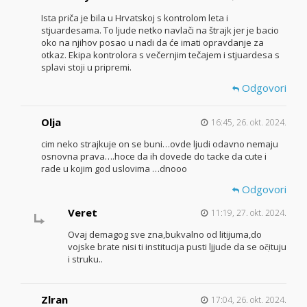
Ista priča je bila u Hrvatskoj s kontrolom leta i
stjuardesama. To ljude netko navlači na štrajk jer je bacio
oko na njihov posao u nadi da će imati opravdanje za
otkaz. Ekipa kontrolora s večernjim tečajem i stjuardesa s
splavi stoji u pripremi.
Odgovori
Olja
16:45, 26. okt. 2024.
cim neko strajkuje on se buni…ovde ljudi odavno nemaju
osnovna prava….hoce da ih dovede do tacke da cute i
rade u kojim god uslovima …dnooo
Odgovori
Veret
11:19, 27. okt. 2024.
Ovaj demagog sve zna,bukvalno od litijuma,do
vojske brate nisi ti institucija pusti ljjude da se oč̣ituju
i struku..
Zlran
17:04, 26. okt. 2024.