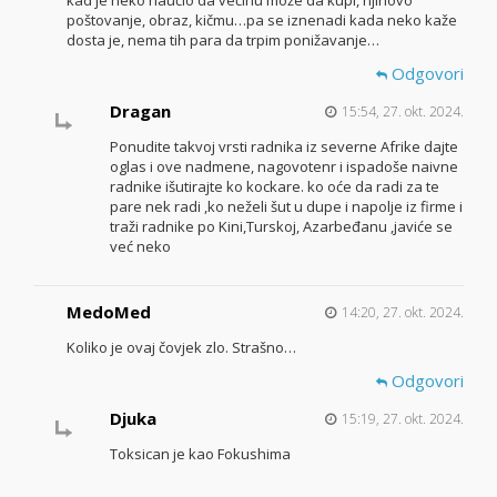
kad je neko naučio da većinu može da kupi, njihovo
poštovanje, obraz, kičmu…pa se iznenadi kada neko kaže
dosta je, nema tih para da trpim ponižavanje…
Odgovori
Dragan
15:54, 27. okt. 2024.
Ponudite takvoj vrsti radnika iz severne Afrike dajte
oglas i ove nadmene, nagovotenr i ispadoše naivne
radnike išutirajte ko kockare. ko oće da radi za te
pare nek radi ,ko neželi šut u dupe i napolje iz firme i
traži radnike po Kini,Turskoj, Azarbeđanu ,javiće se
već neko
MedoMed
14:20, 27. okt. 2024.
Koliko je ovaj čovjek zlo. Strašno…
Odgovori
Djuka
15:19, 27. okt. 2024.
Toksican je kao Fokushima