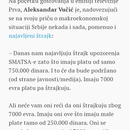
Na početku gostovanja u emisiji televizije
Prva,
Aleksandar Vučić
je, nadovezujući
se na svoju priču o makroekonomskoj
situaciji Srbije nekada i sada, pomenuo i
najavljeni štrajk
:
– Danas nam najavljuju štrajk upozorenja
SMATSA-e zato što imaju platu od samo
750.000 dinara. I to će da bude podržano
(od strane javnosti/medija). Imaju 7000
evra platu pa štrajkuju.
Ali neće vam oni reći da oni štrajkuju zbog
7000 evra. Imaju oni ove što imaju male
plate tamo od 250.000 dinara. Oni se