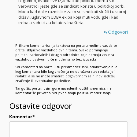
Legitimno, ovako sve izgleda kao politička borba što
verovatno i jeste gde se sindikati koriste u političkoj borbi.
Mada kad dolje razmislite za to su sindikati služili i u staroj
državi, uglavnom UDBA ekipa koja muti vodu gde i kad
treba a radnici au kolateralna šteta.
Odgovori
Prilikom komentarisanja tekstova na portalu molimo vas da se
držite isključivo vazduhoplovnih tema. Svako pominjanje
politike, nacionalnih i drugih odrednica koje nemaju veze sa
vazduhoplovstvom biće moderisano bez izuzetka.
Svi komentari na portalu su predmoderisani, odobravanje bilo
kog komentara bilo kog značenja ne odražava stav redakcije i
redakcija se ne može smatrati odgovornom za njihov sadržaj,
značenje ili eventualne posledice.
Tango Six portal, osim gore navedenih opštih smernica, ne
komentariše privatno niti javno svoju politiku moderisanja
Ostavite odgovor
Komentar
*