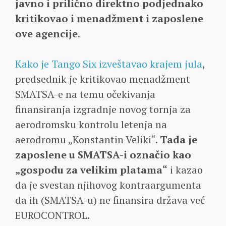
javno i prilično direktno podjednako
kritikovao i menadžment i zaposlene
ove agencije
.
Kako je Tango Six izveštavao krajem jula
,
predsednik je kritikovao menadžment
SMATSA-e na temu očekivanja
finansiranja izgradnje novog tornja za
aerodromsku kontrolu letenja na
aerodromu „Konstantin Veliki“.
Tada je
zaposlene u SMATSA-i označio kao
„gospodu za velikim platama“
i kazao
da je svestan njihovog kontraargumenta
da ih (SMATSA-u) ne finansira država već
EUROCONTROL.