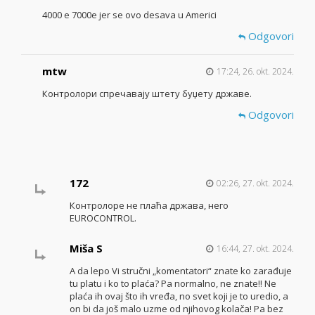
4000 e 7000e jer se ovo desava u Americi
Odgovori
mtw
17:24, 26. okt. 2024.
Контролори спречавају штету буџету државе.
Odgovori
172
02:26, 27. okt. 2024.
Контролоре не плаћа држава, него
EUROCONTROL.
Miša S
16:44, 27. okt. 2024.
A da lepo Vi stručni „komentatori“ znate ko zarađuje
tu platu i ko to plaća? Pa normalno, ne znate!! Ne
plaća ih ovaj što ih vređa, no svet koji je to uredio, a
on bi da još malo uzme od njihovog kolača! Pa bez