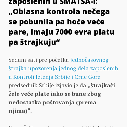
zaposlenih u SMATSA-i:
„Oblasna kontrola nečega
se pobunila pa hoće veće
pare, imaju 7000 evra platu
pa štrajkuju“
Sedam sati pre početka
jednočasovnog
štrajka upozorenja jednog dela zaposlenih
u Kontroli letenja Srbije i Crne Gore
predsednik Srbije izjavio je da
„štrajkači
žele veće plate iako se
bune zbog
nedostatka poštovanja (prema
njima)“
.