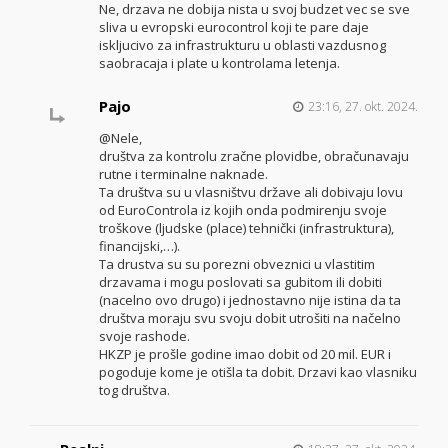
Ne, drzava ne dobija nista u svoj budzet vec se sve
sliva u evropski eurocontrol koji te pare daje
iskljucivo za infrastrukturu u oblasti vazdusnog
saobracaja i plate u kontrolama letenja.
Pajo
23:16, 27. okt. 2024.
@Nele,
društva za kontrolu zračne plovidbe, obračunavaju
rutne i terminalne naknade.
Ta društva su u vlasništvu države ali dobivaju lovu
od EuroControla iz kojih onda podmirenju svoje
troškove (ljudske (place) tehnički (infrastruktura),
financijski,…).
Ta drustva su su porezni obveznici u vlastitim
drzavama i mogu poslovati sa gubitom ili dobiti
(nacelno ovo drugo) i jednostavno nije istina da ta
društva moraju svu svoju dobit utrošiti na načelno
svoje rashode.
HKZP je prošle godine imao dobit od 20 mil. EUR i
pogoduje kome je otišla ta dobit. Drzavi kao vlasniku
tog društva.