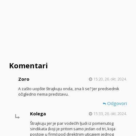
Komentari
Zoro
15:20, 26. okt. 2024.
A zašto uopšte štrajkuju onda, zna li se? Jer predsednik
očigledno nema predstavu.
Odgovori
Kolega
15:33, 26. okt. 2024.
Štrajkuju jer je par vodećih ljudi iz pomenutog
sindikata (koji je pritom samo jedan od tri, koja
postoje u firmi) pod direktnim uticajem jednog