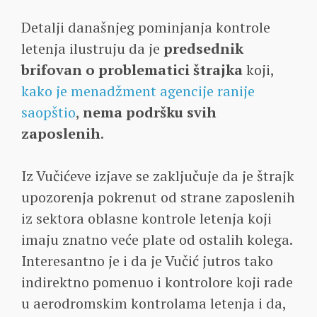
Detalji današnjeg pominjanja kontrole
letenja ilustruju da je
predsednik
brifovan o problematici štrajka
koji,
kako je menadžment agencije ranije
saopštio
,
nema podršku svih
zaposlenih
.
Iz Vučićeve izjave se zaključuje da je štrajk
upozorenja pokrenut od strane zaposlenih
iz sektora oblasne kontrole letenja koji
imaju znatno veće plate od ostalih kolega.
Interesantno je i da je Vučić jutros tako
indirektno pomenuo i kontrolore koji rade
u aerodromskim kontrolama letenja i da,