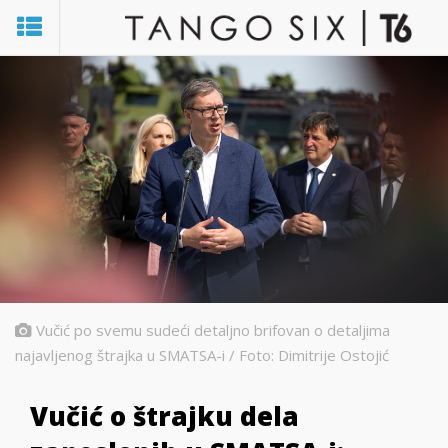
Vučić po svemu sudeći detaljno brifovan o detaljima
najavljenog štrajka u SMATSA-i / Foto: Dimitrije Ostojić
Vučić o štrajku dela