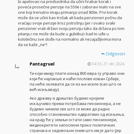
bi apelovao na predsednika da učini hrabar korak i
poveća prosečne penzije na 550e i zaboravi malo na sve
one koji trenutno imaju primanja iznad 800e. Prvi korak
može da se učini kao trošak ali kada penzioneri počnu da
vraćaju svoje penzije kroz potrošnju (jer i ovako svaki
penzioner vrati državi svoju penziju tako da država po tom
pitanju i ne može da bude u gubitku) i kad to uđe u
kolotečinu sve dođe na normalno ali nezajažljivima mora
da se kaže „ne“!
Odgovori
Pantagruel
04:33, 27. okt. 2024.
Ти који имају плате изнад 800 евра су управо они
који ће најлакше и наћи послове изван Србије,
па неће оклевати да се из ње иселе (као што се
већ исељавају).
Ако државу и дриштво будемо кројили
искључиво према потребама пензионера, а не
будемо чинили све што се може да радно
способно становништво одвратимо од исељења,
на крају ће у земљи остати само пензионери,
медиокритети запослени преко политичких
странака и задовољни оним што им је дато (јер