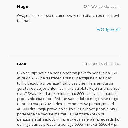
Hegel
17:30, 26. okt. 2024.
Ovaj nam se i u ovo razume, svaki dan otkriva po neki novi
talenat.
Odgovori
Ivan
17:49, 26. okt. 2024.
Niko se nije setio da penzionerima poveća penzije na 850
evra do 2027 pa da između plata i penzija ne bude baš
toliko bezobraznog jaza? Kako vas više nije sramota da
gurate i da se još pritom sekirate za plate koje su iznad 800
evra? Svako ko danas prima platu 800e sa ovim cenama u
prodavnicama dobro živi i ne samo dobro nego i više nego
dobro! U ovoj državi jedino penzioneri sa primanjima od
40. 000 din. imaju pravo da se žale jer njihove penzije nisu
podešene za ovolike marže! Da li vi znate koliko bi
penzioneri bili zadovoljni i pre svega zahvalni predsedniku
da im je danas prosečna penzije 600e ili makar 550e?! A ja