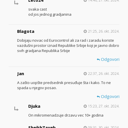
Leto24
14:46, 27. okt. 2024.
svaka cast
od jos jednog gradjanina
Blagota
21:25, 26. okt. 2024.
Dobijaju novac od Eurocontrol ali za rad i zaradu koriste
vazdušni prostor iznad Republike Srbije koji je javno dobro
svih gradjana Republika Srbije
Odgovori
Jan
22:37, 26. okt. 2024.
A zašto uopšte predsednik presuđuje šta i kako. To ne
spada u njegov posao.
Odgovori
Djuka
15:23, 27. okt. 2024.
On mikromenadzuje drzavu vec 10+ godina
SheikhZayeb
09:31, 30. okt. 2024.