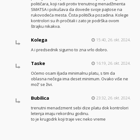
političara, koji radi protiv trenutnog menadžmenta
SMATSA i pokušava da dovede svoje pajtose na
rukovodeća mesta. Čista politička pozadina. Kolege
kontrolori su ih pročitali i zato je podrška ovom
štrajku nikakva.
Kolega
15:40, 26. okt. 2024.
A i predsednik sigurno to zna vrlo dobro.
Taske
16:19, 26. okt. 2024.
Oćemo osam iljada minimalnu platu, s tim da
oblasna nečega ima deset minimum. Ovako više ne
mož’ se živi.
Bubilica
23:32, 26. okt. 2024.
trenutni menadzment sebi dize platu dok kontrolori
letenja imaju rekordnu godinu.
to je krugodrk koji traje vec neko vreme