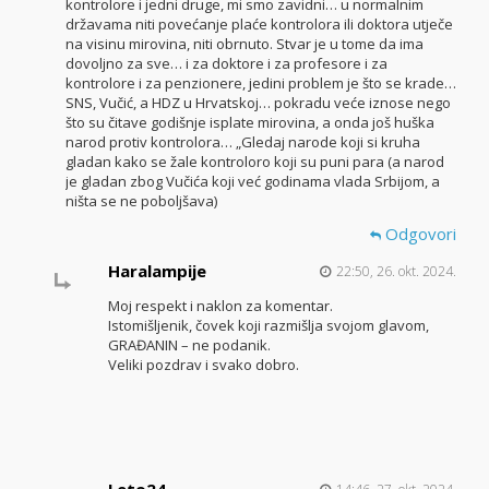
kontrolore i jedni druge, mi smo zavidni… u normalnim
državama niti povećanje plaće kontrolora ili doktora utječe
na visinu mirovina, niti obrnuto. Stvar je u tome da ima
dovoljno za sve… i za doktore i za profesore i za
kontrolore i za penzionere, jedini problem je što se krade…
SNS, Vučić, a HDZ u Hrvatskoj… pokradu veće iznose nego
što su čitave godišnje isplate mirovina, a onda još huška
narod protiv kontrolora… „Gledaj narode koji si kruha
gladan kako se žale kontroloro koji su puni para (a narod
je gladan zbog Vučića koji već godinama vlada Srbijom, a
ništa se ne poboljšava)
Odgovori
Haralampije
22:50, 26. okt. 2024.
Moj respekt i naklon za komentar.
Istomišljenik, čovek koji razmišlja svojom glavom,
GRAĐANIN – ne podanik.
Veliki pozdrav i svako dobro.