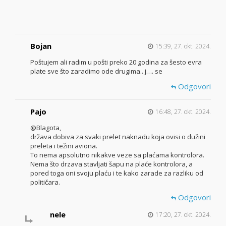
Bojan
15:39, 27. okt. 2024.
Poštujem ali radim u pošti preko 20 godina za šesto evra
plate sve što zaradimo ode drugima.. j…. se
Odgovori
Pajo
16:48, 27. okt. 2024.
@Blagota,
država dobiva za svaki prelet naknadu koja ovisi o dužini
preleta i težini aviona.
To nema apsolutno nikakve veze sa plaćama kontrolora.
Nema što drzava stavljati šapu na plaće kontrolora, a
pored toga oni svoju plaću i te kako zarade za razliku od
političara.
Odgovori
nele
17:20, 27. okt. 2024.