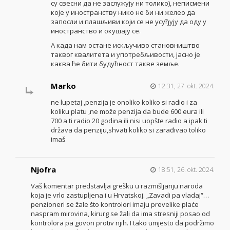
су свесни да не заслужују ни толико), неписмени
које у иностранству нико не би ни желео да
запосли и плашљиви који се не усуђују да оду у
иностранство и окушају се.
А када нам остане искључиво становништво
таквог квалитета и употребљивости, јасно је
каква ће бити будућност такве земље.
Marko
12:31, 27. okt. 2024.
ne lupetaj ,penzija je onoliko koliko si radio i za
koliku platu ,ne može penzija da bude 600 eura ili
700 a ti radio 20 godina ili nisi uopšte radio a ipak ti
država da penziju,shvati koliko si zarađivao toliko
imaš
Njofra
18:51, 26. okt. 2024.
Vaš komentar predstavlja grešku u razmišljanju naroda
koja je vrlo zastupljena i u Hrvatskoj. „Zavadi pa vladaj“…
penzioneri se žale što kontrolori imaju prevelike plaće
naspram mirovina, kirurg se žali da ima stresniji posao od
kontrolora pa govori protiv njih. I tako umjesto da podržimo