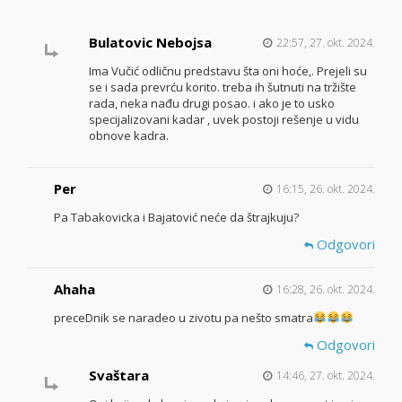
Bulatovic Nebojsa
22:57, 27. okt. 2024.
Ima Vučić odličnu predstavu šta oni hoće,. Prejeli su
se i sada prevrću korito. treba ih šutnuti na tržište
rada, neka nađu drugi posao. i ako je to usko
specijalizovani kadar , uvek postoji rešenje u vidu
obnove kadra.
Per
16:15, 26. okt. 2024.
Pa Tabakovicka i Bajatović neće da štrajkuju?
Odgovori
Ahaha
16:28, 26. okt. 2024.
preceDnik se naradeo u zivotu pa nešto smatra
Odgovori
Svaštara
14:46, 27. okt. 2024.