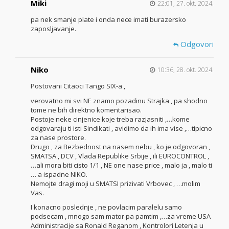
Miki
22:01, 27. okt. 2024.
pa nek smanje plate i onda nece imati burazersko
zaposljavanje.
Odgovori
Niko
10:36, 28. okt. 2024.
Postovani Citaoci Tango SIX-a ,
verovatno mi svi NE znamo pozadinu Strajka , pa shodno
tome ne bih direktno komentarisao.
Postoje neke cinjenice koje treba razjasniti ,…kome
odgovaraju ti isti Sindikati , avidimo da ih ima vise ,…tipicno
za nase prostore.
Drugo , za Bezbednost na nasem nebu , ko je odgovoran ,
SMATSA , DCV , Vlada Republike Srbije , ili EUROCONTROL ,
…ali mora biti cisto 1/1 , NE one nase price , malo ja , malo ti
… a ispadne NIKO.
Nemojte dragi moji u SMATSI prizivati Vrbovec , …molim
Vas.
I konacno poslednje , ne povlacim paralelu samo
podsecam , mnogo sam mator pa pamtim ,…za vreme USA
Administracije sa Ronald Reganom , Kontrolori Letenja u