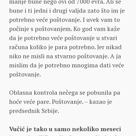
manje bune nego ovi od 7000 evra. Ali se
bune i ti jedni i drugi valjda zato što im je
potrebno veće poštovanje. I uvek vam to
počinje s poštovanjem. Ko god vam kaže
da je potrebno veće poštovanje u stvari
računa koliko je para potrebno. Jer nikad
niko ne misli na stvarno poštovanje. A ja
mislim da je potrebno mnogima dati veće
poštovanje.
Oblasna kontrola nečega se pobunila pa
hoće veće pare. Poštovanje. – kazao je
predsednik Srbije.
Vučić je tako u samo nekoliko meseci