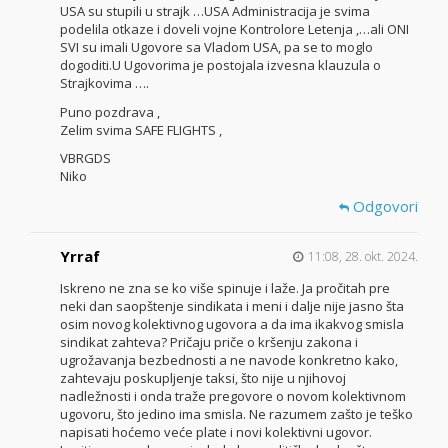
USA su stupili u strajk …USA Administracija je svima
podelila otkaze i doveli vojne Kontrolore Letenja ,…ali ONI
SVI su imali Ugovore sa Vladom USA, pa se to moglo
dogoditi.U Ugovorima je postojala izvesna klauzula o
Strajkovima ….
Puno pozdrava ,
Zelim svima SAFE FLIGHTS ,
VBRGDS
Niko
Odgovori
Yrraf
11:08, 28. okt. 2024.
Iskreno ne zna se ko više spinuje i laže. Ja pročitah pre
neki dan saopštenje sindikata i meni i dalje nije jasno šta
osim novog kolektivnog ugovora a da ima ikakvog smisla
sindikat zahteva? Pričaju priče o kršenju zakona i
ugrožavanja bezbednosti a ne navode konkretno kako,
zahtevaju poskupljenje taksi, što nije u njihovoj
nadležnosti i onda traže pregovore o novom kolektivnom
ugovoru, što jedino ima smisla. Ne razumem zašto je teško
napisati hoćemo veće plate i novi kolektivni ugovor.