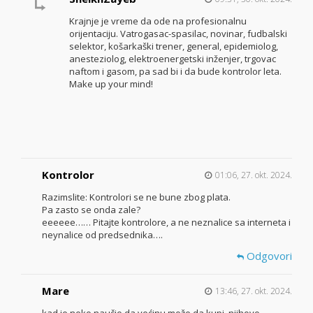
Krajnje je vreme da ode na profesionalnu
orijentaciju. Vatrogasac-spasilac, novinar, fudbalski
selektor, košarkaški trener, general, epidemiolog,
anesteziolog, elektroenergetski inženjer, trgovac
naftom i gasom, pa sad bi i da bude kontrolor leta.
Make up your mind!
Kontrolor
01:06, 27. okt. 2024.
Razimslite: Kontrolori se ne bune zbog plata.
Pa zasto se onda zale?
eeeeee…… Pitajte kontrolore, a ne neznalice sa interneta i
neynalice od predsednika….
Odgovori
Mare
13:46, 27. okt. 2024.