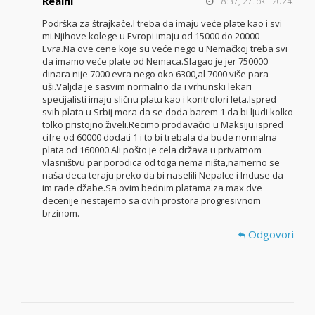
Realni
18:37, 27. okt. 2024.
Podrška za štrajkače.I treba da imaju veće plate kao i svi
mi.Njihove kolege u Evropi imaju od 15000 do 20000
Evra.Na ove cene koje su veće nego u Nemačkoj treba svi
da imamo veće plate od Nemaca.Slagao je jer 750000
dinara nije 7000 evra nego oko 6300,al 7000 više para
uši.Valjda je sasvim normalno da i vrhunski lekari
specijalisti imaju sličnu platu kao i kontrolori leta.Ispred
svih plata u Srbij mora da se doda barem 1 da bi ljudi kolko
tolko pristojno živeli.Recimo prodavačici u Maksiju ispred
cifre od 60000 dodati 1 i to bi trebala da bude normalna
plata od 160000.Ali pošto je cela država u privatnom
vlasništvu par porodica od toga nema ništa,namerno se
naša deca teraju preko da bi naselili Nepalce i Induse da
im rade džabe.Sa ovim bednim platama za max dve
decenije nestajemo sa ovih prostora progresivnom
brzinom.
Odgovori