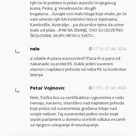
njih ne bi poleteo ni jedan aviončić ni njegovog
kuma, Pinka, g. Veselinovića i drugih
bogatuna….čuvajte ovo malo blaga koje imate, jer će
vam umesto njih biti kontrolori leta iz Vijetnama,
Kambodže, Australije….pa da proba njima da uzme
malo od plate…IPAK NA ZNANJE, OVO SU IZUZETNO
ŠKOLOVANI, SKUPI I RETKI U SVETU…
nele
17:16, 27. okt. 2024.
a odakle ih placa eurocontrol? Placa ih iz para od
nakanade za prelet RS. Dakle jedini suvereni
vlasnici i naplatioci prihoda od neba RS su kontrolori
letenja
Petar Vojinovic
17:51, 27. okt. 2024.
Nele, fizička lica sa sertifikatima i ugovorima o radu
nemaju, naravno, vlasništvo nad naplatom prihoda
koje polazi od suvereniteta građana Srbije nad
svojim nebom. Taj suverenitet jedino može imati
srpski parlament u domenu izvršnih odluka vezanih
za njegovo ustupanje ili neustupanje.