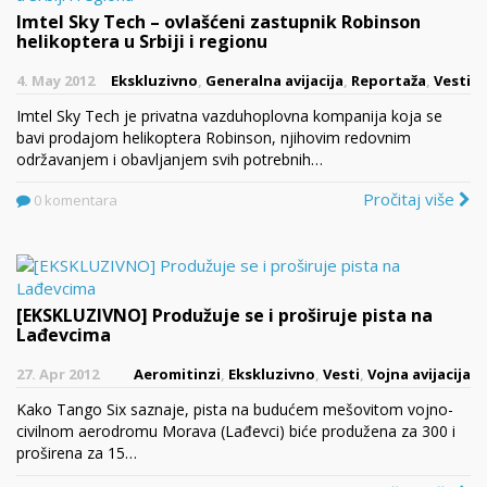
Imtel Sky Tech – ovlašćeni zastupnik Robinson
helikoptera u Srbiji i regionu
4. May 2012
Ekskluzivno
,
Generalna avijacija
,
Reportaža
,
Vesti
Imtel Sky Tech je privatna vazduhoplovna kompanija koja se
bavi prodajom helikoptera Robinson, njihovim redovnim
održavanjem i obavljanjem svih potrebnih…
Pročitaj više
0 komentara
[EKSKLUZIVNO] Produžuje se i proširuje pista na
Lađevcima
27. Apr 2012
Aeromitinzi
,
Ekskluzivno
,
Vesti
,
Vojna avijacija
Kako Tango Six saznaje, pista na budućem mešovitom vojno-
civilnom aerodromu Morava (Lađevci) biće produžena za 300 i
proširena za 15…