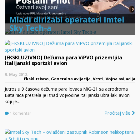
Mladi dirižabl operateri Imtel
Sky Tech-a
[EKSKLUZIVNO] Dežurna para ViPVO prizemljila
italijanski sportski avion
9. May 2012
Ekskluzivno
,
Generalna avijacija
,
Vesti
,
Vojna avijacija
Jutros u 9 časova dežurna para lovaca MiG-21 sa aerodroma
Batajnica presrela je iznad Vojvodine italijanski ultra-laki avion
koji je…
Pročitaj više
1 komentar