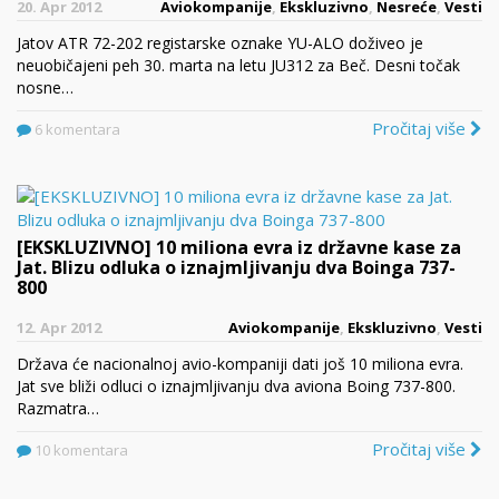
20. Apr 2012
Aviokompanije
,
Ekskluzivno
,
Nesreće
,
Vesti
Jatov ATR 72-202 registarske oznake YU-ALO doživeo je
neuobičajeni peh 30. marta na letu JU312 za Beč. Desni točak
nosne…
Pročitaj više
6 komentara
[EKSKLUZIVNO] 10 miliona evra iz državne kase za
Jat. Blizu odluka o iznajmljivanju dva Boinga 737-
800
12. Apr 2012
Aviokompanije
,
Ekskluzivno
,
Vesti
Država će nacionalnoj avio-kompaniji dati još 10 miliona evra.
Jat sve bliži odluci o iznajmljivanju dva aviona Boing 737-800.
Razmatra…
Pročitaj više
10 komentara