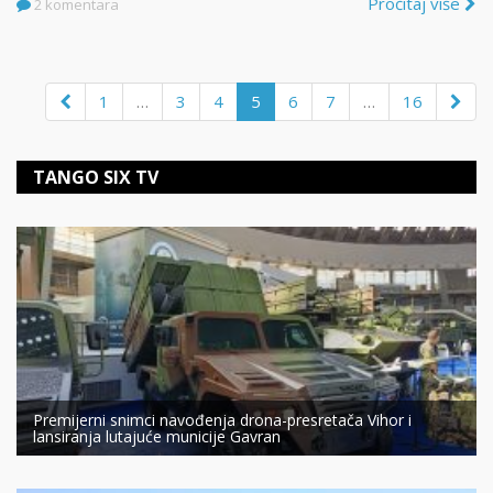
Pročitaj više
2 komentara
1
…
3
4
5
6
7
…
16
TANGO SIX TV
Premijerni snimci navođenja drona-presretača Vihor i
lansiranja lutajuće municije Gavran