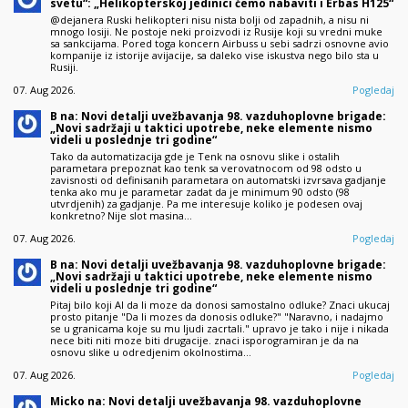
svetu“: „Helikopterskoj jedinici ćemo nabaviti i Erbas H125“
@dejanera Ruski helikopteri nisu nista bolji od zapadnih, a nisu ni
mnogo losiji. Ne postoje neki proizvodi iz Rusije koji su vredni muke
sa sankcijama. Pored toga koncern Airbuss u sebi sadrzi osnovne avio
kompanije iz istorije avijacije, sa daleko vise iskustva nego bilo sta u
Rusiji.
07. Aug 2026.
Pogledaj
B na: Novi detalji uvežbavanja 98. vazduhoplovne brigade:
„Novi sadržaji u taktici upotrebe, neke elemente nismo
videli u poslednje tri godine“
Tako da automatizacija gde je Tenk na osnovu slike i ostalih
parametara prepoznat kao tenk sa verovatnocom od 98 odsto u
zavisnosti od definisanih parametara on automatski izvrsava gadjanje
tenka ako mu je parametar zadat da je minimum 90 odsto (98
utvrdjenih) za gadjanje. Pa me interesuje koliko je podesen ovaj
konkretno? Nije slot masina…
07. Aug 2026.
Pogledaj
B na: Novi detalji uvežbavanja 98. vazduhoplovne brigade:
„Novi sadržaji u taktici upotrebe, neke elemente nismo
videli u poslednje tri godine“
Pitaj bilo koji AI da li moze da donosi samostalno odluke? Znaci ukucaj
prosto pitanje "Da li mozes da donosis odluke?" "Naravno, i nadajmo
se u granicama koje su mu ljudi zacrtali." upravo je tako i nije i nikada
nece biti niti moze biti drugacije. znaci isporogramiran je da na
osnovu slike u odredjenim okolnostima…
07. Aug 2026.
Pogledaj
Micko na: Novi detalji uvežbavanja 98. vazduhoplovne