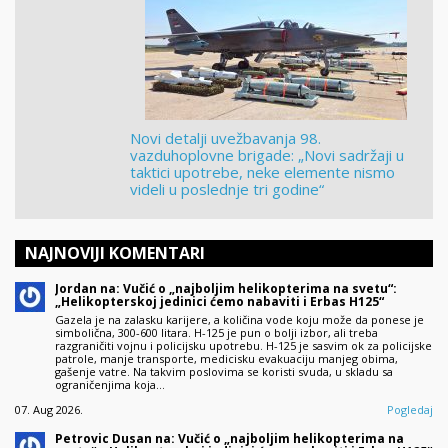
Novi detalji uvežbavanja 98.
vazduhoplovne brigade: „Novi sadržaji u
taktici upotrebe, neke elemente nismo
videli u poslednje tri godine“
NAJNOVIJI KOMENTARI
Jordan na: Vučić o „najboljim helikopterima na svetu“:
„Helikopterskoj jedinici ćemo nabaviti i Erbas H125“
Gazela je na zalasku karijere, a količina vode koju može da ponese je
simbolična, 300-600 litara. H-125 je pun o bolji izbor, ali treba
razgraničiti vojnu i policijsku upotrebu. H-125 je sasvim ok za policijske
patrole, manje transporte, medicisku evakuaciju manjeg obima,
gašenje vatre. Na takvim poslovima se koristi svuda, u skladu sa
ograničenjima koja…
07. Aug 2026.
Pogledaj
Petrovic Dusan na: Vučić o „najboljim helikopterima na