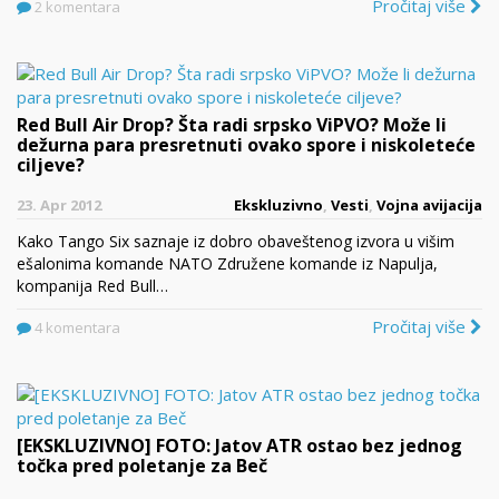
Pročitaj više
2 komentara
Red Bull Air Drop? Šta radi srpsko ViPVO? Može li
dežurna para presretnuti ovako spore i niskoleteće
ciljeve?
23. Apr 2012
Ekskluzivno
,
Vesti
,
Vojna avijacija
Kako Tango Six saznaje iz dobro obaveštenog izvora u višim
ešalonima komande NATO Združene komande iz Napulja,
kompanija Red Bull…
Pročitaj više
4 komentara
[EKSKLUZIVNO] FOTO: Jatov ATR ostao bez jednog
točka pred poletanje za Beč