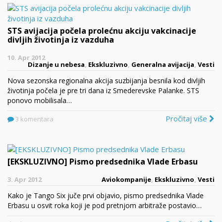
STS avijacija počela prolećnu akciju vakcinacije
divljih životinja iz vazduha
10. Apr 2012
Dizanje u nebesa
,
Ekskluzivno
,
Generalna avijacija
,
Vesti
Nova sezonska regionalna akcija suzbijanja besnila kod divljih
životinja počela je pre tri dana iz Smederevske Palanke. STS
ponovo mobilisala…
Pročitaj više
3 komentara
[EKSKLUZIVNO] Pismo predsednika Vlade Erbasu
3. Apr 2012
Aviokompanije
,
Ekskluzivno
,
Vesti
Kako je Tango Six juče prvi objavio, pismo predsednika Vlade
Erbasu u osvit roka koji je pod pretnjom arbitraže postavio…