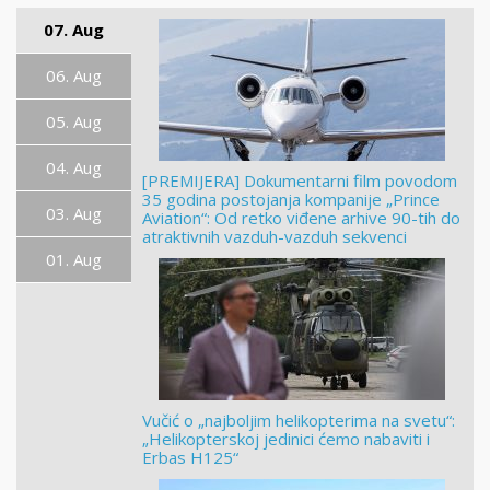
07. Aug
06. Aug
05. Aug
04. Aug
[PREMIJERA] Dokumentarni film povodom
35 godina postojanja kompanije „Prince
03. Aug
Aviation“: Od retko viđene arhive 90-tih do
atraktivnih vazduh-vazduh sekvenci
01. Aug
Vučić o „najboljim helikopterima na svetu“:
„Helikopterskoj jedinici ćemo nabaviti i
Erbas H125“