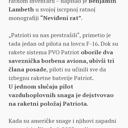
ratnom inventaru – napisao je
Benjamin
Lambeth
u svojoj iscrpnoj ratnoj
monografiji
“Neviđeni rat”
.
„Patrioti su nas prestrašili“, primetio je
tada jedan od pilota na lovcu F-16. Dok su
rakete sistema PVO Patriot
oborile dva
saveznička borbena aviona, ubivši tri
člana posade
, piloti su učinili sve da
izbegnu raketne baterije Patriot.
U jednom slučaju pilot
vazduhoplovnih snaga je dejstvovao
na raketni položaj Patriota
.
Kada su američke snage i njihovi zapadni