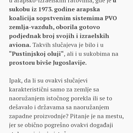
u arapsko-izraelskim ratovima, gde je
u
sukobu iz 1973. godine arapska
koalicija sopstvenim sistemima PVO
zemlja-vazduh, oborila gotovo
podjednak broj svojih i izraelskih
aviona.
Takvih slučajeva je bilo i u
“Pustinjskoj oluji“
, ali i u sukobima na
prostoru bivše Jugoslavije.
Ipak, da li su ovakvi slučajevi
karakteristični samo za zemlje sa
naoružanjem istočnog porekla ili se to
dešavalo i državama sa naoružanjem
zapadne proizvodnje? Pitanje je na mestu,
jer se obično pogrešno ovakvi događaji