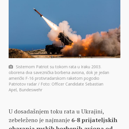
Sistemom Patriot su tokom rata u Iraku 2003.
oborena dva saveznička borbena aviona, dok je jedan
američki F-16 protivradarskom raketom pogodio
Patriotov radar / Foto: Officer Candidate Sebastian
Apel, Bundeswehr
U dosadašnjem toku rata u Ukrajini,
zebeleženo je najmanje
6-8 prijateljskih
obaranja ruskih borbenih aviona od