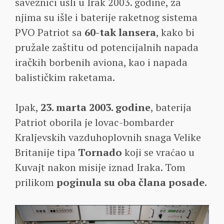
saveznici ušli u Irak 2003. godine, za
njima su išle i baterije raketnog sistema
PVO Patriot sa
60-tak lansera
, kako bi
pružale zaštitu od potencijalnih napada
iračkih borbenih aviona, kao i napada
balističkim raketama.
Ipak,
23. marta 2003. godine
, baterija
Patriot oborila je lovac-bombarder
Kraljevskih vazduhoplovnih snaga Velike
Britanije tipa
Tornado
koji se vraćao u
Kuvajt nakon misije iznad Iraka. Tom
prilikom
poginula su oba člana posade.