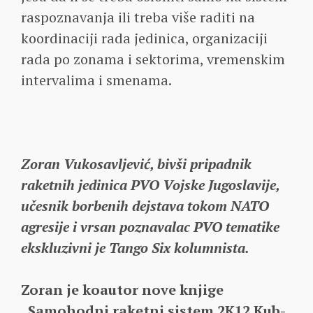
raspoznavanja ili treba više raditi na
koordinaciji rada jedinica, organizaciji
rada po zonama i sektorima, vremenskim
intervalima i smenama.
Zoran Vukosavljević, bivši pripadnik
raketnih jedinica PVO Vojske Jugoslavije,
učesnik borbenih dejstava tokom NATO
agresije i vrsan poznavalac PVO tematike
ekskluzivni je Tango Six kolumnista.
Zoran je koautor nove knjige
„Samohodni raketni sistem 2K12 Kub-