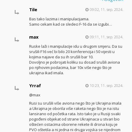
Tile
09:02, 11. sep. 2024.
Bas tako lazima i manipulacijama.
Samo cekam kad ce sledeci F-16 da se izgubi…
max
09:11, 11. sep. 2024.
Ruske laži i manipulacije idu u drugom smjeru. Da su
srušili F16 već bi bilo 20 konferencija i 50 vijesti u
kojima najave da su ih srušili bar 10.
Dovoljno je pobrojati koliku su dosad srušili aviona
po njihovim podacima, bar 10x više nego što je
ukrajina ikad imala.
Yrraf
10:23, 11. sep. 2024.
@max
Rusi su srušili više aviona nego što je Ukrajina imala
a Ukrajina je oborila više raketa nego što je na istu
lansirano od početka rata. Isto tako je u Rusiji svaki
pogođeni objekat od strane Ukrajinaca u stvari bio
oštećen ostacima oborene rekete ili drona koju je
PVO oštetila a ni jedna ni druga vojska se nijednom