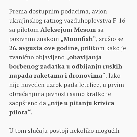
Prema dostupnim podacima, avion
ukrajinskog ratnog vazduhoplovstva F-16
sa pilotom
Aleksejom Mesom
sa
pozivnim znakom
„Moonfish“
, srušio se
26. avgusta ove godine
, prilikom kako je
zvanično objavljeno
„obavljanja
borbenog zadatka u odbijanju ruskih
napada raketama i dronovima“
. Iako
nije naveden uzrok pada letelice, u prvim
obraćanjima javnosti samo kratko je
saopšteno da
„nije u pitanju krivica
pilota“
.
U tom slučaju postoji nekoliko mogućih