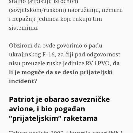
stalno pripisuju istočnom
(sovjetskom/ruskom) naoružanju, nemaru
i nepažnji jedinica koje rukuju tim
sistemima.
Obzirom da ovde govorimo o padu
ukrajinskog F-16, za čiji pad odgovornost
nisu preuzele ruske jedinice RV i PVO,
da
li je moguće da se desio prijateljski
incident?
Patriot je obarao savezničke
avione, i bio pogađan
“prijateljskim“ raketama