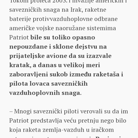
Tokom proleća 2003. i invazije američkih i
savezničkih snaga na Irak, raketne
baterije protivvazduhoplovne odbrane
američke vojske naoružane sistemima
Patriot
bile su toliko opasno
nepouzdane i sklone dejstvu na
prijateljske avione da su izazvale
kratak, a danas u velikoj meri
zaboravljeni sukob između raketaša i
pilota lovaca savezničkih
vazduhoplovnih snaga
.
– Mnogi saveznički piloti verovali su da im
Patriot predstavlja veću pretnju nego bilo
koja raketa zemlja-vazduh u iračkom