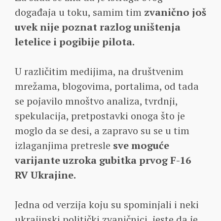
događaja u toku, samim tim
zvanično još
uvek nije poznat razlog uništenja
letelice i pogibije pilota.
U različitim medijima, na društvenim
mrežama, blogovima, portalima, od tada
se pojavilo mnoštvo analiza, tvrdnji,
spekulacija, pretpostavki onoga što je
moglo da se desi, a zapravo su se u tim
izlaganjima pretresle
sve moguće
varijante uzroka gubitka prvog F-16
RV Ukrajine.
Jedna od verzija koju su spominjali i neki
ukrajinski politički zvaničnici, jeste da je