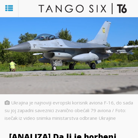
Ukrajina je najnoviji evropski korisnik aviona F-16, do sada
su joj zapadni saveznici zvanično obećali 79 aviona / Foto:
isečak iz video snimka ministarstva odbrane Ukrajine
[ANALIZA] Da li je borbeni