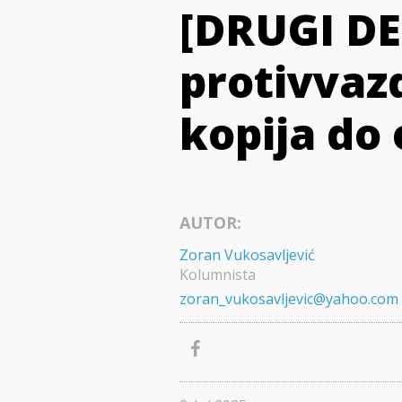
[DRUGI DE
protivvaz
kopija do 
AUTOR:
Zoran Vukosavljević
Kolumnista
zoran_vukosavljevic@yahoo.com