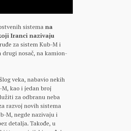
opstvenih sistema
na
ji Iranci nazivaju
 oruđe za sistem Kub-M i
 drugi nosač, na kamion-
ošlog veka, nabavio nekih
M, kao i jedan broj
lužiti za odbranu neba
 za razvoj novih sistema
-M, negde nazivaju i
ez detalja. Takođe, u