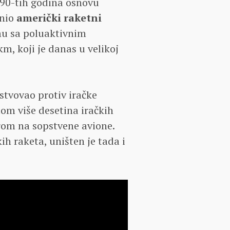
i 90-tih godina osnovu
inio
američki raketni
emu sa poluaktivnim
, koji je danas u velikoj
stvovao protiv iračke
tom više desetina iračkih
trom na sopstvene avione.
ih raketa, uništen je tada i