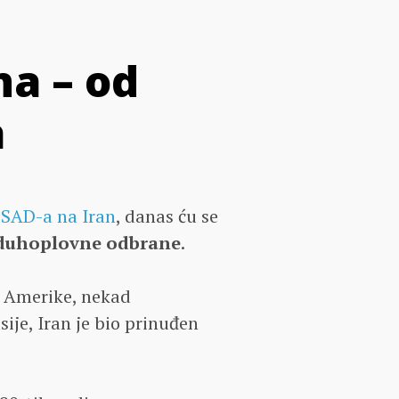
a – od
a
i SAD-a na Iran
, danas ću se
zduhoplovne odbrane
.
o Amerike, nekad
sije, Iran je bio prinuđen