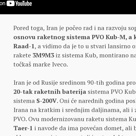
Pored toga, Iran je počeo rad i na razvoju s
osnovu raketnog sistema PVO Kub-M, a ko
Raad-1
, a vidimo da je to u stvari lansirno
rakete
3M9M3
iz sistema Kub, montirano na
točkaš marke Iveco.
Iran je od Rusije sredinom 90-tih godina pr
20-tak raketnih baterija
sistema PVO Kub-
sistema
S-200V
. Oni će narednih godina pos
Irana na kratkim i srednjim daljinama, ali i
PVO. Ovu modernizovanu raketu sistema Kub
Taer-1
i navode da ima povećan domet, ali b