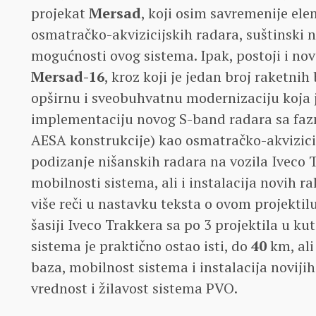
projekat
Mersad
, koji osim savremenije ele
osmatračko-akvizicijskih radara, suštinski 
mogućnosti ovog sistema. Ipak, postoji i nov
Mersad-16
, kroz koji je jedan broj raketnih
opširnu i sveobuhvatnu modernizaciju koja 
implementaciju novog S-band radara sa faz
AESA konstrukcije) kao osmatračko-akvizicij
podizanje nišanskih radara na vozila Iveco 
mobilnosti sistema, ali i instalacija novih r
više reči u nastavku teksta o ovom projektil
šasiji Iveco Trakkera sa po 3 projektila u k
sistema je praktično ostao isti, do
40
km, ali
baza, mobilnost sistema i instalacija noviji
vrednost i žilavost sistema PVO.