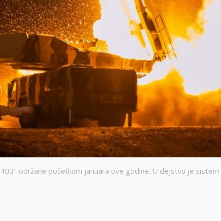
1403'' održane početkom januara ove godine. U dejstvu je sistem