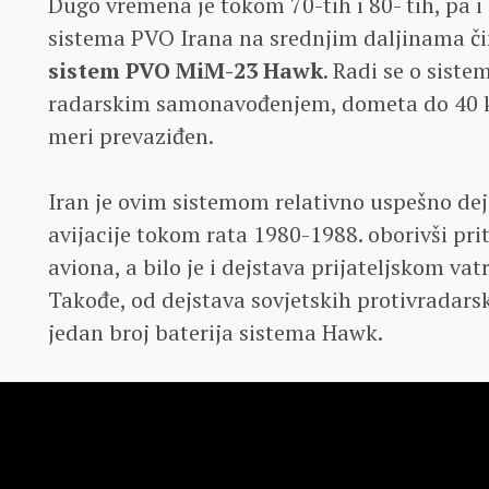
Dugo vremena je tokom 70-tih i 80- tih, pa 
sistema PVO Irana na srednjim daljinama č
sistem PVO MiM-23 Hawk
. Radi se o sist
radarskim samonavođenjem, dometa do 40 km
meri prevaziđen.
Iran je ovim sistemom relativno uspešno dej
avijacije tokom rata 1980-1988. oborivši pri
aviona, a bilo je i dejstava prijateljskom va
Takođe, od dejstava sovjetskih protivradarsk
jedan broj baterija sistema Hawk.