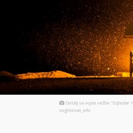
Detalj sa vojne vežbe ''Eqtedar 
noghtezan_info