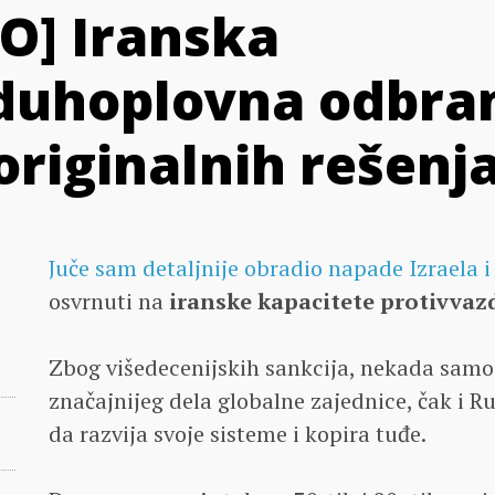
O] Iranska
duhoplovna odbran
originalnih rešenj
Juče sam detaljnije obradio napade Izraela 
osvrnuti na
iranske kapacitete protivva
Zbog višedecenijskih sankcija, nekada sam
značajnijeg dela globalne zajednice, čak i Ru
da razvija svoje sisteme i kopira tuđe.