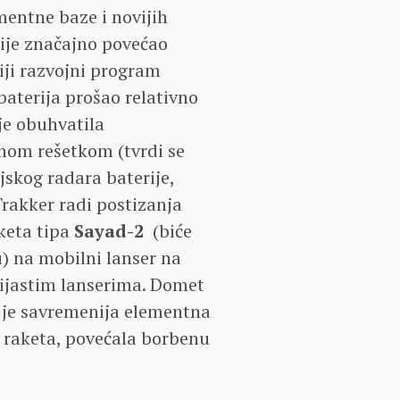
mentne baze i novijih
nije značajno povećao
iji razvojni program
 baterija prošao relativno
je obuhvatila
nom rešetkom (tvrdi se
skog radara baterije,
Trakker radi postizanja
aketa tipa
Sayad-2
(biće
u) na mobilni lanser na
utijastim lanserima. Domet
 je savremenija elementna
h raketa, povećala borbenu