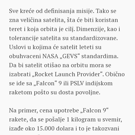
Sve kreće od definisanja misije. Tako se
zna veličina satelita, šta će biti koristan
teret i koja orbita je cilj. Dimenzije, kao i
tolerancije satelita su standardizovane.
Uslovi u kojima će satelit leteti su
obuhvaceni NASA „GEVS“ standardima.
Da bi satelit otišao na orbitu mora se
izabrati „Rocket Launch Provider“. Obično
se ide sa „Falcon“ 9 ili PSLV indijskom
raketom pošto su dosta povoljne.
Na primer, cena upotrebe „Falcon 9“
rakete, da se pošalje 1 kilogram u svemir,
izađe oko 15.000 dolara i to je takozvani