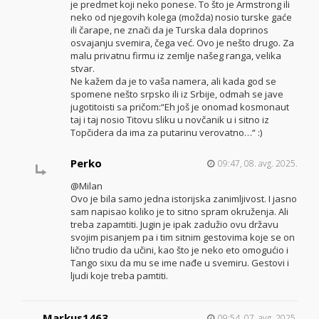
je predmet koji neko ponese. To što je Armstrong ili
neko od njegovih kolega (možda) nosio turske gaće
ili čarape, ne znači da je Turska dala doprinos
osvajanju svemira, čega već. Ovo je nešto drugo. Za
malu privatnu firmu iz zemlje našeg ranga, velika
stvar.
Ne kažem da je to vaša namera, ali kada god se
spomene nešto srpsko ili iz Srbije, odmah se jave
jugotitoisti sa pričom:“Eh još je onomad kosmonaut
taj i taj nosio Titovu sliku u novčanik u i sitno iz
Topčidera da ima za putarinu verovatno…“ :)
Perko
09:47, 08. avg. 2025.
@Milan
Ovo je bila samo jedna istorijska zanimljivost. I jasno
sam napisao koliko je to sitno spram okruženja. Ali
treba zapamtiti. Jugin je ipak zadužio ovu državu
svojim pisanjem pa i tim sitnim gestovima koje se on
lično trudio da učini, kao što je neko eto omogućio i
Tango sixu da mu se ime nađe u svemiru. Gestovi i
ljudi koje treba pamtiti.
Markus1463
09:54, 07. avg. 2025.