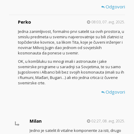
Odgovori
Perko
08:03, 07. avg. 2025.
Jedna zanimljivost, formalno prvi satelit sa ovih prostora, u
smislu predmeta u svemiru najverovatnije su bili zlatnici iz
topčiderske kovnice, sa likom Tita, koje je čuveni inženjer i
novinar Milivoj Jugin dao jednom od sovjetskih
kosmonauta da ponese u svemir.
OK, u komšiluku su mnogi imali i astronaute i jake
svemirske programe u saradnji sa Sovjetima, te su samo
Jugosloveni i Albanci bili bez svojih kosmonauta (imali su ih
i Rumuni, Mađari, Bugari…) ali eto jedna crtica iz čuvene
svemirske crte.
Odgovori
Milan
02:27, 08. avg. 2025.
Jedno je satelit ili vitalne komponente za isti, drugo