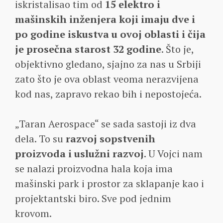
iskristalisao tim od
15 elektro i
mašinskih inženjera koji imaju dve i
po godine iskustva u ovoj oblasti i čija
je prosečna starost 32 godine
. Što je,
objektivno gledano, sjajno za nas u Srbiji
zato što je ova oblast veoma nerazvijena
kod nas, zapravo rekao bih i nepostojeća.
„Taran Aerospace“ se sada sastoji iz dva
dela. To su
razvoj sopstvenih
proizvoda i uslužni razvoj
. U Vojci nam
se nalazi proizvodna hala koja ima
mašinski park i prostor za sklapanje kao i
projektantski biro. Sve pod jednim
krovom.