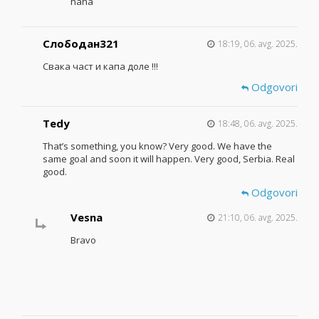
haha
Слободан321
18:19, 06. avg. 2025.
Свака част и капа доле !!!
Odgovori
Tedy
18:48, 06. avg. 2025.
That’s something, you know? Very good. We have the
same goal and soon it will happen. Very good, Serbia. Real
good.
Odgovori
Vesna
21:10, 06. avg. 2025.
Bravo