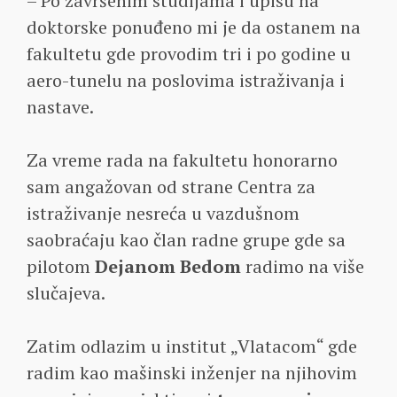
– Po završenim studijama i upisu na
doktorske ponuđeno mi je da ostanem na
fakultetu gde provodim tri i po godine u
aero-tunelu na poslovima istraživanja i
nastave.
Za vreme rada na fakultetu honorarno
sam angažovan od strane Centra za
istraživanje nesreća u vazdušnom
saobraćaju kao član radne grupe gde sa
pilotom
Dejanom Bedom
radimo na više
slučajeva.
Zatim odlazim u institut „Vlatacom“ gde
radim kao mašinski inženjer na njihovim