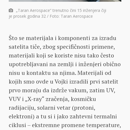
„Taran Aerospace“ trenutno čini 15 inženjera čiji
je prosek godina 32 / Foto: Taran Aerospace
Što se materijala i komponenti za izradu
satelita tiče, zbog specifičnosti primene,
materijali koji se koriste nisu tako često
upotrebljavani na zemlji i inženjeri obično
nisu u kontaktu sa njima. Materijali od
kojih smo ovde u Vojki izradili prvi satelit
prvo moraju da izdrže vakum, zatim UV,
VUV i „X-ray“ zračenja, kosmičku
radijaciju, solarni vetar (protoni,
elektroni) a tu si i jako zahtevni termalni
ciklusi – ekstremne promene temperature,