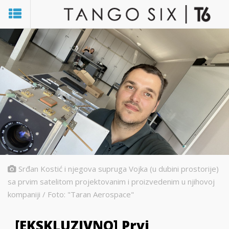
Srđan Kostić i njegova supruga Vojka (u dubini prostorije)
sa prvim satelitom projektovanim i proizvedenim u njihovoj
kompaniji / Foto: "Taran Aerospace"
[EKSKLUZIVNO] Prvi