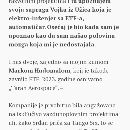
razvojnim projektima i
tu upoznajem
svoju suprugu Vojku iz Užica koja je
elektro-inženjer sa ETF-a,
automatičar. Osećaj je bio kada sam je
upoznao kao da sam našao polovinu
mozga koja mi je nedostajala
.
I nas dvoje, zajedno sa mojim kumom
Markom Hudomalom
, koji je takođe
završio ETF, 2023. godine osnivamo
„Taran Aerospace“. –
Kompanije je prvobitno bila angažovana
na isključivo vazduhoplovnim projektima
ali, kako Srđan priča za Tango Six, to se