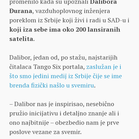
promenilo kada su upoznali
Dalibora
Đurana
, vazduhoplovnog inženjera
poreklom iz Srbije koji živi i radi u SAD-u i
koji iza sebe ima oko 200 lansiranih
satelita
.
Dalibor, jedan od, po stažu, najstarijih
čitalaca Tango Six portala,
zaslužan je i
što smo jedini medij iz Srbije čije se ime
brenda fizički našlo u svemiru
.
– Dalibor nas je inspirisao, nesebično
pružio inicijativu i detaljno znanje ali i
ono najbitnije – obezbedio nam je prve
poslove vezane za svemir.