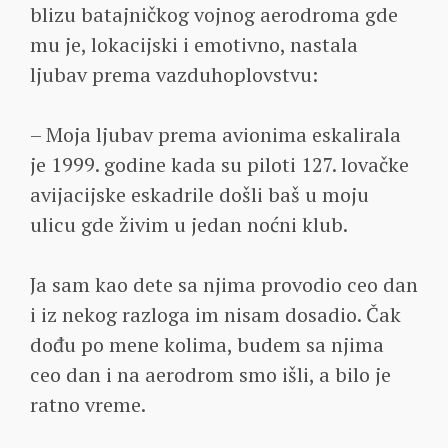
blizu batajničkog vojnog aerodroma gde
mu je, lokacijski i emotivno, nastala
ljubav prema vazduhoplovstvu:
– Moja ljubav prema avionima eskalirala
je 1999. godine kada su piloti 127. lovačke
avijacijske eskadrile došli baš u moju
ulicu gde živim u jedan noćni klub.
Ja sam kao dete sa njima provodio ceo dan
i iz nekog razloga im nisam dosadio. Čak
dođu po mene kolima, budem sa njima
ceo dan i na aerodrom smo išli, a bilo je
ratno vreme.