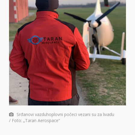
Srđanovi vazduhoplovni počeci vezani su za livadu
/ Foto: „Taran Aerospace“