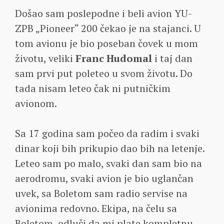
Došao sam poslepodne i beli avion YU-
ZPB „Pioneer“ 200 čekao je na stajanci. U
tom avionu je bio poseban čovek u mom
životu, veliki
Franc Hudomal
i taj dan
sam prvi put poleteo u svom životu. Do
tada nisam leteo čak ni putničkim
avionom.
Sa 17 godina sam počeo da radim i svaki
dinar koji bih prikupio dao bih na letenje.
Leteo sam po malo, svaki dan sam bio na
aerodromu, svaki avion je bio uglančan
uvek, sa Boletom sam radio servise na
avionima redovno. Ekipa, na čelu sa
Boletom, odluči da mi plate kompletnu