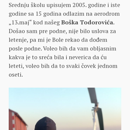
Srednju školu upisujem 2005. godine i iste
godine sa 15 godina odlazim na aerodrom
„13.maj“ kod našeg
Boška Todorovića
.
Došao sam pre podne, nije bilo uslova za
letenje, pa mi je Bole rekao da dođem
posle podne. Voleo bih da vam obljasnim
kakva je to sreća bila i neverica da ću
leteti, voleo bih da to svaki čovek jednom
oseti.