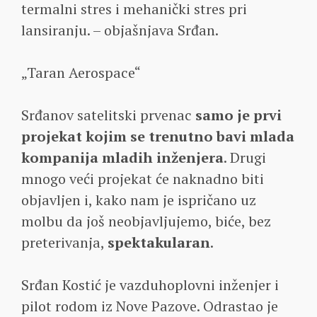
termalni stres i mehanički stres pri
lansiranju. – objašnjava Srđan.
„Taran Aerospace“
Srđanov satelitski prvenac
samo je prvi
projekat kojim se trenutno bavi mlada
kompanija mladih inženjera
. Drugi
mnogo veći projekat će naknadno biti
objavljen i, kako nam je ispričano uz
molbu da još neobjavljujemo, biće, bez
preterivanja,
spektakularan
.
Srđan Kostić je vazduhoplovni inženjer i
pilot rodom iz Nove Pazove. Odrastao je