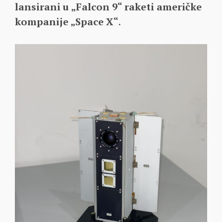
lansirani u „Falcon 9“ raketi američke
kompanije „Space X“
.