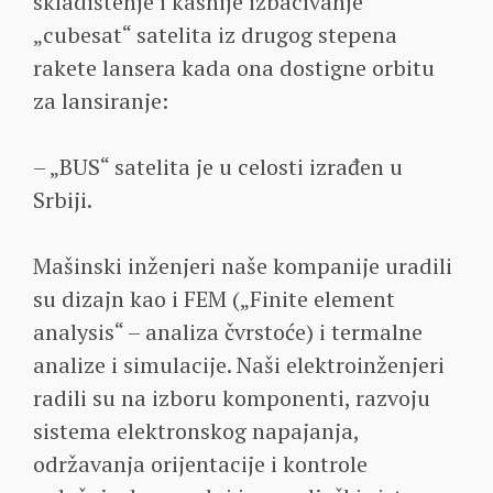
skladištenje i kasnije izbacivanje
„cubesat“ satelita iz drugog stepena
rakete lansera kada ona dostigne orbitu
za lansiranje:
– „BUS“ satelita je u celosti izrađen u
Srbiji.
Mašinski inženjeri naše kompanije uradili
su dizajn kao i FEM („Finite element
analysis“ – analiza čvrstoće) i termalne
analize i simulacije. Naši elektroinženjeri
radili su na izboru komponenti, razvoju
sistema elektronskog napajanja,
održavanja orijentacije i kontrole