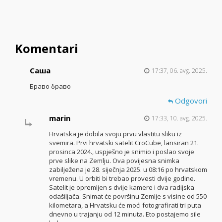
Komentari
Саша
17:37, 06. avg. 2025.
Браво браво
Odgovori
marin
17:33, 10. avg. 2025.
Hrvatska je dobila svoju prvu vlastitu sliku iz
svemira. Prvi hrvatski satelit CroCube, lansiran 21.
prosinca 2024., uspješno je snimio i poslao svoje
prve slike na Zemlju. Ova povijesna snimka
zabilježena je 28. siječnja 2025. u 08:16 po hrvatskom
vremenu. U orbiti bi trebao provesti dvije godine.
Satelit je opremljen s dvije kamere i dva radijska
odašiljača. Snimat će površinu Zemlje s visine od 550
kilometara, a Hrvatsku će moći fotografirati tri puta
dnevno u trajanju od 12 minuta. Eto postajemo sile