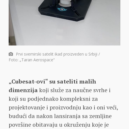
Prvi svemirski satelit ikad proizveden u Srbiji /
Foto: „Taran Aerospace“
„Cubesat-ovi“ su sateliti malih
dimenzija
koji služe za naučne svrhe i
koji su podjednako kompleksni za
projektovanje i proizvodnju kao i oni veći,
budući da nakon lansiranja sa zemljine
površine obitavaju u okruženju koje je