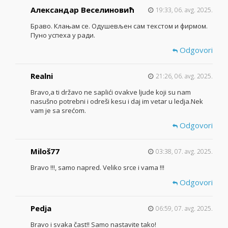
Александар Веселиновић
19:33, 06. avg. 2025.
Браво. Клањам се. Одушевљен сам текстом и фирмом.
Пуно успеха у ради.
Odgovori
Realni
21:26, 06. avg. 2025.
Bravo,a ti državo ne saplići ovakve ljude koji su nam
nasušno potrebni i odreši kesu i daj im vetar u ledja.Nek
vam je sa srećom.
Odgovori
Miloš77
03:38, 07. avg. 2025.
Bravo !!!, samo napred. Veliko srce i vama !!!
Odgovori
Pedja
06:59, 07. avg. 2025.
Bravo i svaka čast!! Samo nastavite tako!