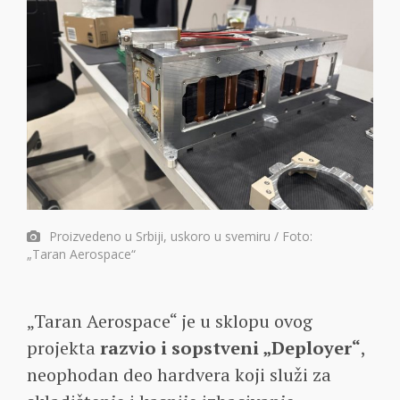
Proizvedeno u Srbiji, uskoro u svemiru / Foto:
„Taran Aerospace“
„Taran Aerospace“ je u sklopu ovog
projekta
razvio i sopstveni „Deployer“
,
neophodan deo hardvera koji služi za