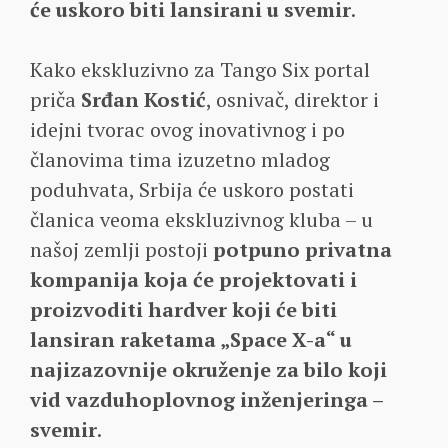
će uskoro biti lansirani u svemir
.
Kako ekskluzivno za Tango Six portal
priča
Srđan Kostić
, osnivač, direktor i
idejni tvorac ovog inovativnog i po
članovima tima izuzetno mladog
poduhvata, Srbija će uskoro postati
članica veoma ekskluzivnog kluba – u
našoj zemlji postoji
potpuno privatna
kompanija koja će projektovati i
proizvoditi hardver koji će biti
lansiran raketama „Space X-a“ u
najizazovnije okruženje za bilo koji
vid vazduhoplovnog inženjeringa –
svemir
.