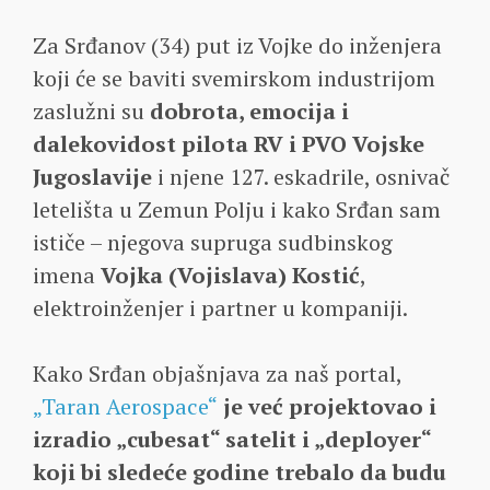
Za Srđanov (34) put iz Vojke do inženjera
koji će se baviti svemirskom industrijom
zaslužni su
dobrota, emocija i
dalekovidost pilota RV i PVO Vojske
Jugoslavije
i njene 127. eskadrile, osnivač
letelišta u Zemun Polju i kako Srđan sam
ističe – njegova supruga sudbinskog
imena
Vojka (Vojislava) Kostić
,
elektroinženjer i partner u kompaniji.
Kako Srđan objašnjava za naš portal,
„Taran Aerospace“
je već projektovao i
izradio „cubesat“ satelit i „deployer“
koji bi sledeće godine trebalo da budu