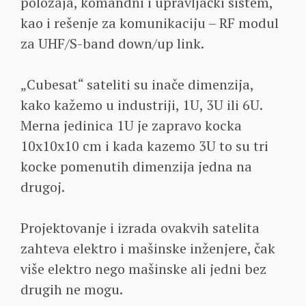
položaja, komandni i upravljački sistem,
kao i rešenje za komunikaciju – RF modul
za UHF/S-band down/up link.
„Cubesat“ sateliti su inače dimenzija,
kako kažemo u industriji, 1U, 3U ili 6U.
Merna jedinica 1U je zapravo kocka
10x10x10 cm i kada kazemo 3U to su tri
kocke pomenutih dimenzija jedna na
drugoj.
Projektovanje i izrada ovakvih satelita
zahteva elektro i mašinske inženjere, čak
više elektro nego mašinske ali jedni bez
drugih ne mogu.