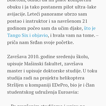
obuku i ja tako postanem pilot ultra-lake
avijacije. Leteći panorame ubrzo sam
postao i instruktor i sa navršenom 21
godinom počeo sam da učim djake,
što je
Tango Six i objavio
, i hvala vam na tome. –
priča nam Srđan svoje početke.
Završava 2010. godine sredenju školu,
upisuje Mašinski fakultet, završava
master i upisuje doktorske studije. U toku
studija radi na projektu helikoptera
Stršljen u kompaniji EDePro, bio je i član
studentskog udruženja Euroavia: