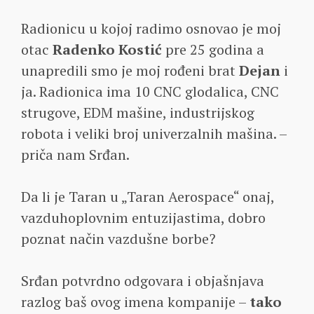
Radionicu u kojoj radimo osnovao je moj
otac
Radenko Kostić
pre 25 godina a
unapredili smo je moj rođeni brat
Dejan
i
ja. Radionica ima 10 CNC glodalica, CNC
strugove, EDM mašine, industrijskog
robota i veliki broj univerzalnih mašina. –
priča nam Srđan.
Da li je Taran u „Taran Aerospace“ onaj,
vazduhoplovnim entuzijastima, dobro
poznat način vazdušne borbe?
Srđan potvrdno odgovara i objašnjava
razlog baš ovog imena kompanije –
tako