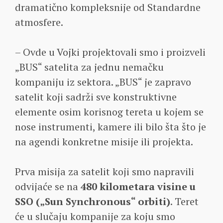
dramatično kompleksnije od Standardne
atmosfere.
– Ovde u Vojki projektovali smo i proizveli
„BUS“ satelita za jednu nemačku
kompaniju iz sektora. „BUS“ je zapravo
satelit koji sadrži sve konstruktivne
elemente osim korisnog tereta u kojem se
nose instrumenti, kamere ili bilo šta što je
na agendi konkretne misije ili projekta.
Prva misija za satelit koji smo napravili
odvijaće se na
480 kilometara visine u
SSO („Sun Synchronous“ orbiti)
. Teret
će u slučaju kompanije za koju smo