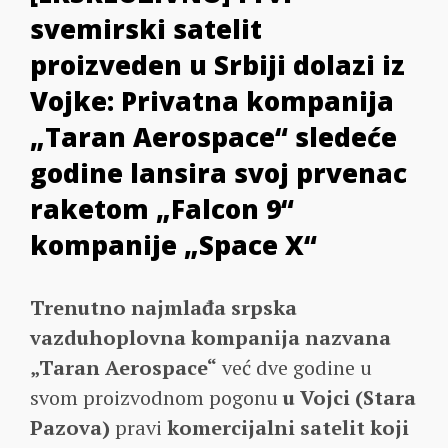
svemirski satelit
proizveden u Srbiji dolazi iz
Vojke: Privatna kompanija
„Taran Aerospace“ sledeće
godine lansira svoj prvenac
raketom „Falcon 9“
kompanije „Space X“
Trenutno najmlađa srpska
vazduhoplovna kompanija nazvana
„Taran Aerospace“
već dve godine u
svom proizvodnom pogonu
u Vojci (Stara
Pazova)
pravi
komercijalni satelit koji