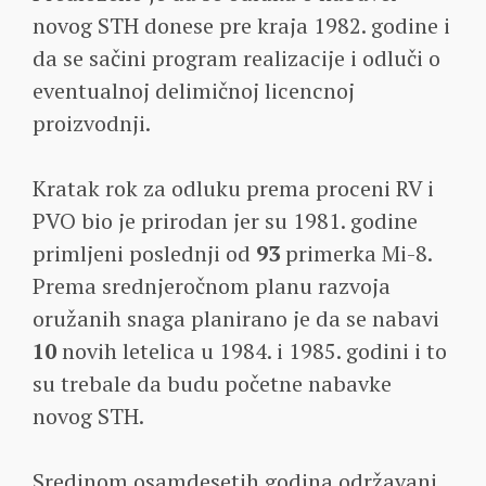
novog STH donese pre kraja 1982. godine i
da se sačini program realizacije i odluči o
eventualnoj delimičnoj licencnoj
proizvodnji.
Kratak rok za odluku prema proceni RV i
PVO bio je prirodan jer su 1981. godine
primljeni poslednji od
93
primerka Mi-8.
Prema srednjeročnom planu razvoja
oružanih snaga planirano je da se nabavi
10
novih letelica u 1984. i 1985. godini i to
su trebale da budu početne nabavke
novog STH.
Sredinom osamdesetih godina održavani