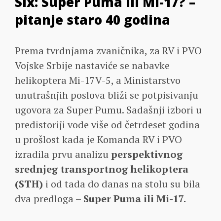
Six: Super Puma ili Mi-17? –
pitanje staro 40 godina
Prema tvrdnjama zvaničnika, za RV i PVO
Vojske Srbije nastaviće se nabavke
helikoptera Mi-17V-5, a Ministarstvo
unutrašnjih poslova bliži se potpisivanju
ugovora za Super Pumu. Sadašnji izbori u
predistoriji vode više od četrdeset godina
u prošlost kada je Komanda RV i PVO
izradila prvu analizu
perspektivnog
srednjeg transportnog helikoptera
(STH)
i od tada do danas na stolu su bila
dva predloga –
Super Puma ili Mi-17.