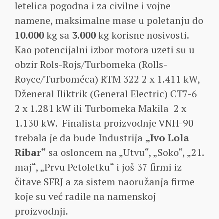
letelica pogodna i za civilne i vojne
namene, maksimalne mase u poletanju do
10.000
kg sa
3.000
kg korisne nosivosti.
Kao potencijalni izbor motora uzeti su u
obzir Rols-Rojs/Turbomeka (Rolls-
Royce/Turboméca) RTM 322 2 x 1.411 kW,
Dženeral Iliktrik (General Electric) CT7-6
2 x 1.281 kW ili Turbomeka Makila 2 x
1.130 kW. Finalista proizvodnje VNH-90
trebala je da bude Industrija
„Ivo Lola
Ribar“
sa osloncem na „Utvu“, „Soko“, „21.
maj“, „Prvu Petoletku“ i još 37 firmi iz
čitave SFRJ a za sistem naoružanja firme
koje su već radile na namenskoj
proizvodnji.