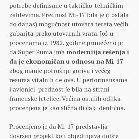
potrebe definisane u taktičko-tehničkim
zahtevima. Prednost Mi-17 bila je (i ostala
do danas) mogućnost utovara tereta većih
gabarita preko utovarnih vrata. Još u
procenama iz 1982. godine primećeno je
da Super Puma ima
moderniija rešenja i
da je ekonomičan u odnosu na Mi-17
zbog manje potrošnje goriva i većeg
resursa vitalnih delova. U performansama
i avionici prednost je bila na strani
francuske letelice. Većina ostalih odlika
procenjena je kao slična ili čak identična.
Procenjeno je da Mi-17 predstavlja
dovršen projekt koji objedinjava dobre