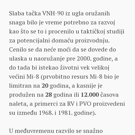
Slaba tačka VNH-90 iz ugla oružanih
snaga bilo je vreme potrebno za razvoj
kao što se to i procenilo u taktičkoj studiji
za potencijalni domaću proizvodnju.
Cenilo se da neće moći da se dovede do
ulaska u naoružanje pre 2000. godine, a
do tada bi istekao životni vek velikoj
većini Mi-8 (prvobitno resurs Mi-8 bio je
limitran na
20
godina, a kasnije je
produžen na
28
godina ili
12.000
časova
naleta, a primerci za RV i PVO proizvedeni
su između 1968. i 1981. godine).
U međuvremenu razvilo se snažno