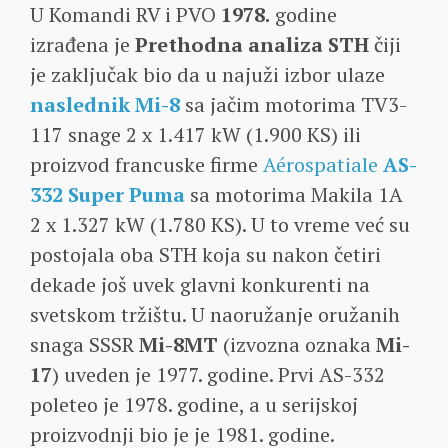
U Komandi RV i PVO
1978.
godine
izrađena je
Prethodna analiza STH
čiji
je zaključak bio da u najuži izbor ulaze
naslednik Mi-8
sa jačim motorima TV3-
117 snage 2 x 1.417 kW (1.900 KS) ili
proizvod francuske firme
Aérospatiale
AS-
332 Super Puma
sa motorima Makila 1A
2 x 1.327 kW (1.780 KS). U to vreme već su
postojala oba STH koja su nakon četiri
dekade još uvek glavni konkurenti na
svetskom tržištu. U naoružanje oružanih
snaga SSSR
Mi-8MT
(izvozna oznaka
Mi-
17
) uveden je 1977. godine. Prvi AS-332
poleteo je 1978. godine, a u serijskoj
proizvodnji bio je je 1981. godine.