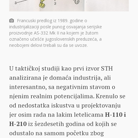
Francuski predlog iz 1989. godine o
industrijalizaciji posle punog osvajanja serijske
proizvodnje AS-332 Mk II na kojem je žutom
označeno učešće jugoslovenskih preduzeća, a
neobojeni delovi trebali su da se uvoze.
U taktičkoj studiji kao prvi izvor STH
analizirana je domaća industrija, ali
interesantno, sa negativnim stavom o
njenim realnim potencijalima. Krenulo se
od nedostatka iskustva u projektovanju
jer osim rada na lakim letelicama
H-110 i
H-210
iz šezdesetih godina od kojih se
odustalo na samom početku zbog