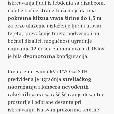
iskrcavanja ljudi iz lebdenja sa dizalicom,
na obe bočne strane traženo je da ima
pokretna klizna vrata širine do 1,5 m
za brzo ulaženje i izlaženje ljudi i utovar
tereta, prevoženje tereta podvesno i na
bočnoj dizalici, mogućnost ugradnje
najmanje
12
nosila za ranjenike itd. Uslov
je bila
dvomotorna
konfiguracija.
Prema zahtevima RV i PVO za STH
predviđena je ugradnja
streljačkog
naoružanja i lansera nevođenih
raketnih zrna
za raščišćavanje desantne
prostorije i odbrane desanta pri
iskrcavanju. Na svim prozorima teretne