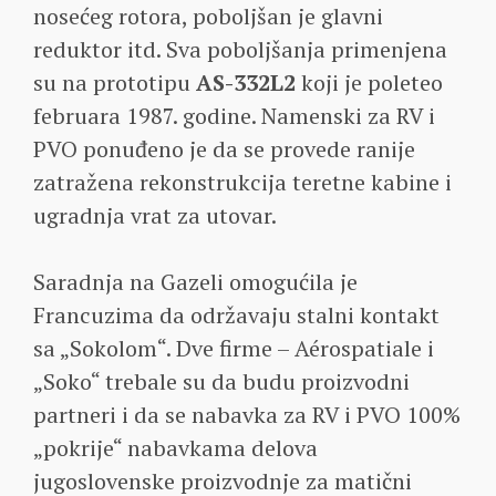
nosećeg rotora, poboljšan je glavni
reduktor itd. Sva poboljšanja primenjena
su na prototipu
AS-332L2
koji je poleteo
februara 1987. godine. Namenski za RV i
PVO ponuđeno je da se provede ranije
zatražena rekonstrukcija teretne kabine i
ugradnja vrat za utovar.
Saradnja na Gazeli omogućila je
Francuzima da održavaju stalni kontakt
sa „Sokolom“. Dve firme – Aérospatiale i
„Soko“ trebale su da budu proizvodni
partneri i da se nabavka za RV i PVO 100%
„pokrije“ nabavkama delova
jugoslovenske proizvodnje za matični