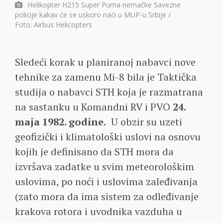
Helikopter H215 Super Puma nemačke Savezne
policije kakav će se uskoro naći u MUP-u Srbije /
Foto: Airbus Helicopters
Sledeći korak u planiranoj nabavci nove
tehnike za zamenu Mi-8 bila je Taktička
studija o nabavci STH koja je razmatrana
na sastanku u Komandni RV i PVO
24.
maja 1982. godine.
U obzir su uzeti
geofizički i klimatološki uslovi na osnovu
kojih je definisano da STH mora da
izvršava zadatke u svim meteorološkim
uslovima, po noći i uslovima zaleđivanja
(zato mora da ima sistem za odleđivanje
krakova rotora i uvodnika vazduha u