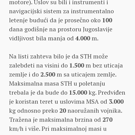
motore). Uslov su bili i instrumenti i
navigacijski sistem za instrumentalno
letenje budući da je prosečno oko
100
dana godišnje na prostoru Jugoslavije
vidljivost bila manja od
4.000
m.
Na listi zahteva bilo je da STH može
zalebdeti na visini do
1.500
m bez uticaja
zemlje i do
2.500
m sa uticajem zemlje.
Maksimalna masa STH u poletanju
trebala je da bude do
15.000
kg. Predviđen
je koristan teret u uslovima MSA od
3.000
kg odnosno preko
20
naoružanih vojnika.
Tražena je maksimalna brzina od
270
km/h i više. Pri maksimalnoj masi u