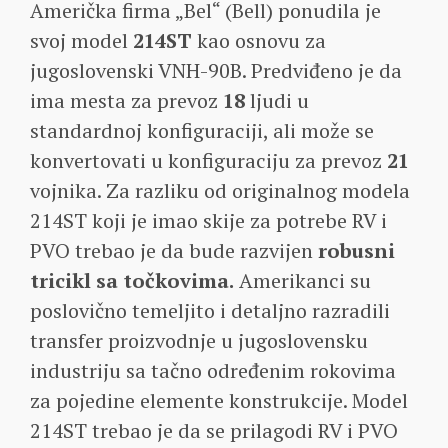
Američka firma „Bel“ (Bell) ponudila je
svoj model
214ST
kao osnovu za
jugoslovenski VNH-90B. Predviđeno je da
ima mesta za prevoz
18
ljudi u
standardnoj konfiguraciji, ali može se
konvertovati u konfiguraciju za prevoz
21
vojnika. Za razliku od originalnog modela
214ST koji je imao skije za potrebe RV i
PVO trebao je da bude razvijen
robusni
tricikl sa točkovima.
Amerikanci su
poslovično temeljito i detaljno razradili
transfer proizvodnje u jugoslovensku
industriju sa tačno određenim rokovima
za pojedine elemente konstrukcije. Model
214ST trebao je da se prilagodi RV i PVO