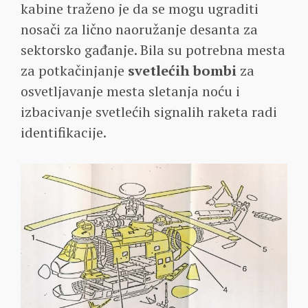
kabine traženo je da se mogu ugraditi
nosači za lično naoružanje desanta za
sektorsko gađanje. Bila su potrebna mesta
za potkačinjanje
svetlećih bombi
za
osvetljavanje mesta sletanja noću i
izbacivanje svetlećih signalih raketa radi
identifikacije.