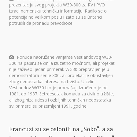
prezentaciju svog projekta W30-300 za RV i PVO
izradi namensku tehničku informaciju. Radilo se o
potencijalno velikom poslu i zato su se Britanci
potrudili da pronađu prevodioce.
Ponuda naoružane varijante Vestlandovog W30-
300 na papiru se činila izuzetno moćnom, ali projekat
nije zaživeo. jedan primerak WG30 prepravljen je u
demonstratora serije 300, ali projekat je obustavljen
zbog nedostatka interesa na tržištu. U celini
Vestlandov WG30 bio je promašaj. Izrađeno je od
1981. do 1987. četrdesetak komada za civilno tržište,
ali zbog niza udesa i ozbiljnih tehničkih nedostataka
svi primerci su prizemljeni 1991. godine.
Francuzi su se oslonili na „Soko“, a sa