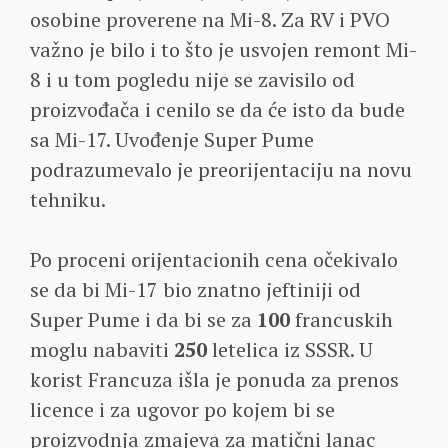
osobine proverene na Mi-8. Za RV i PVO
važno je bilo i to što je usvojen remont Mi-
8 i u tom pogledu nije se zavisilo od
proizvođača i cenilo se da će isto da bude
sa Mi-17. Uvođenje Super Pume
podrazumevalo je preorijentaciju na novu
tehniku.
Po proceni orijentacionih cena očekivalo
se da bi Mi-17 bio znatno jeftiniji od
Super Pume i da bi se za
100
francuskih
moglu nabaviti
250
letelica iz SSSR. U
korist Francuza išla je ponuda za prenos
licence i za ugovor po kojem bi se
proizvodnja zmajeva za matični lanac