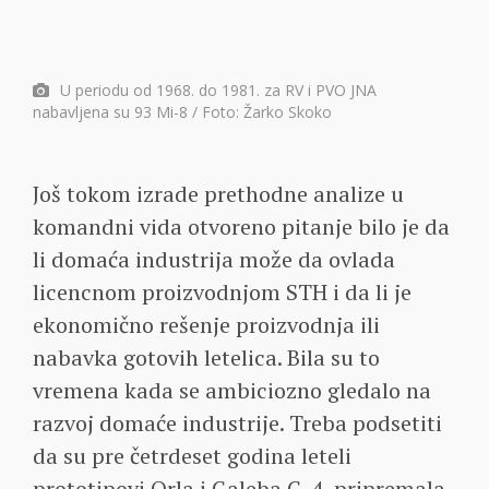
U periodu od 1968. do 1981. za RV i PVO JNA
nabavljena su 93 Mi-8 / Foto: Žarko Skoko
Još tokom izrade prethodne analize u
komandni vida otvoreno pitanje bilo je da
li domaća industrija može da ovlada
licencnom proizvodnjom STH i da li je
ekonomično rešenje proizvodnja ili
nabavka gotovih letelica. Bila su to
vremena kada se ambiciozno gledalo na
razvoj domaće industrije. Treba podsetiti
da su pre četrdeset godina leteli
prototipovi Orla i Galeba G-4, pripremala