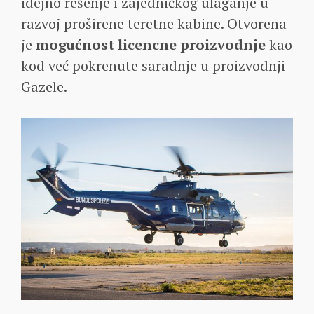
idejno rešenje i zajedničkog ulaganje u
razvoj proširene teretne kabine. Otvorena
je
mogućnost licencne proizvodnje
kao
kod već pokrenute saradnje u proizvodnji
Gazele.