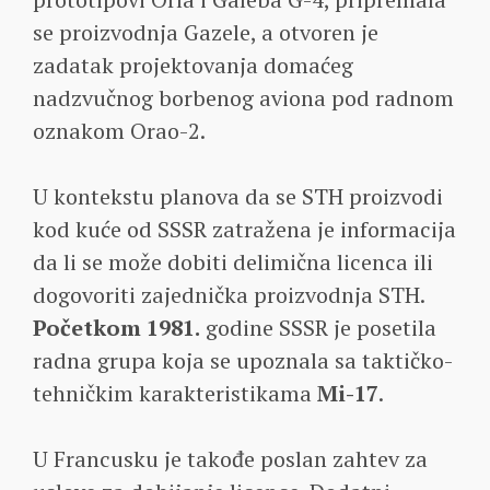
se proizvodnja Gazele, a otvoren je
zadatak projektovanja domaćeg
nadzvučnog borbenog aviona pod radnom
oznakom Orao-2.
U kontekstu planova da se STH proizvodi
kod kuće od SSSR zatražena je informacija
da li se može dobiti delimična licenca ili
dogovoriti zajednička proizvodnja STH.
Početkom 1981.
godine SSSR je posetila
radna grupa koja se upoznala sa taktičko-
tehničkim karakteristikama
Mi-17
.
U Francusku je takođe poslan zahtev za