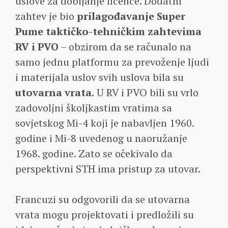
uslove za dobijanje licence. Dodatni
zahtev je bio
prilagođavanje Super
Pume taktičko-tehničkim zahtevima
RV i PVO
– obzirom da se računalo na
samo jednu platformu za prevoženje ljudi
i materijala uslov svih uslova bila su
utovarna vrata.
U RV i PVO bili su vrlo
zadovoljni školjkastim vratima sa
sovjetskog Mi-4 koji je nabavljen 1960.
godine i Mi-8 uvedenog u naoružanje
1968. godine. Zato se očekivalo da
perspektivni STH ima pristup za utovar.
Francuzi su odgovorili da se utovarna
vrata mogu projektovati i predložili su