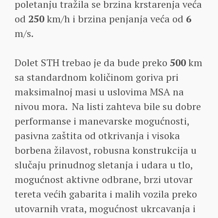
poletanju tražila se brzina krstarenja veća
od
250
km/h i brzina penjanja veća od
6
m/s.
Dolet STH trebao je da bude preko
500
km
sa standardnom količinom goriva pri
maksimalnoj masi u uslovima MSA na
nivou mora. Na listi zahteva bile su dobre
performanse i manevarske mogućnosti,
pasivna zaštita od otkrivanja i visoka
borbena žilavost, robusna konstrukcija u
slučaju prinudnog sletanja i udara u tlo,
mogućnost aktivne odbrane, brzi utovar
tereta većih gabarita i malih vozila preko
utovarnih vrata, mogućnost ukrcavanja i