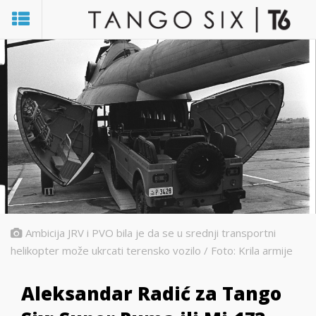
Ambicija JRV i PVO bila je da se u srednji transportni
helikopter može ukrcati terensko vozilo / Foto: Krila armije
Aleksandar Radić za Tango