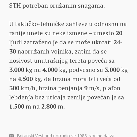
STH potreban oružanim snagama.
U taktičko-tehničke zahteve u odnosnu na
ranije unete su neke izmene – umesto
20
ljudi zatraženo je da se može ukrcati
24-
30
naoružanih vojnika, zatim da se
nosivost unutrašnjeg tereta poveća sa
3.000
kg na
4.000
kg, podvesno sa
3.000
kg
na
4.500
kg, da brzina mora biti veća od
300
km/h, brzina penjanja
9
m/s, plafon
lebdenja bez uticaja zemlje povećan je sa
1.500
m na
2.800
m.
Britanski Vestland potrudio se 1988. godine da za