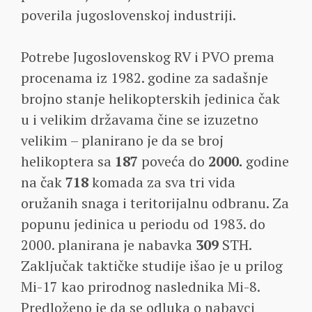
poverila jugoslovenskoj industriji.
Potrebe Jugoslovenskog RV i PVO prema
procenama iz 1982. godine za sadašnje
brojno stanje helikopterskih jedinica čak
u i velikim državama čine se izuzetno
velikim – planirano je da se broj
helikoptera sa
187
poveća do
2000.
godine
na čak
718
komada za sva tri vida
oružanih snaga i teritorijalnu odbranu. Za
popunu jedinica u periodu od 1983. do
2000. planirana je nabavka
309
STH.
Zaključak taktičke studije išao je u prilog
Mi-17 kao prirodnog naslednika Mi-8.
Predloženo je da se odluka o nabavci