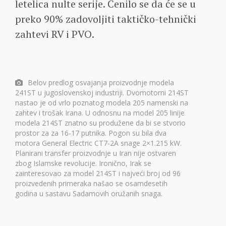
letelica nulte serije. Cenilo se da će se u
preko 90% zadovoljiti taktičko-tehnički
zahtevi RV i PVO.
Belov predlog osvajanja proizvodnje modela
241ST u jugoslovenskoj industriji. Dvomotorni 214ST
nastao je od vrlo poznatog modela 205 namenski na
zahtev i trošak Irana. U odnosnu na model 205 linije
modela 214ST znatno su produžene da bi se stvorio
prostor za za 16-17 putnika. Pogon su bila dva
motora General Electric CT7-2A snage 2×1.215 kW.
Planirani transfer proizvodnje u Iran nije ostvaren
zbog Islamske revolucije. Ironično, Irak se
zainteresovao za model 214ST i najveći broj od 96
proizvedenih primeraka našao se osamdesetih
godina u sastavu Sadamovih oružanih snaga.