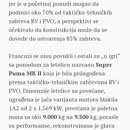
jer je u početnoj ponudi mogao da
podmiri oko 70% od taktičko-tehničkih
zahteva RV i PVO, a perspektivi se
očekivalo da konstrukcija može da se
dovede do ostvarenja 85% zahteva.
Francuzi se nisu povukli i ostali su „u igri“
sa ponudom za letelicu nazvanu
Super
Puma MK II
koja je bila prilagođena
prema taktičko-tehničkim zahtevima RV i
PVO. Dimenzije letelice su povećane,
ugrađena je jača varijanta motora Makila
1A2 od 2 x 1.569 kW, povećana je poletna
masa sa oko
9.000
kg na
9.500
kg, porasle
su performanse, rekonstruisana je glava