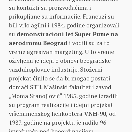
su kontakti sa proizvođačima i
prikupljane su informacije. Francuzi su
bili vrlo agilni i 1984. godine organizovali
su
demonstracioni let Super Pume na
aerodromu Beograd
i vodili su za to
vreme agresivan margeting. U to vreme
oživljena je ideja o obnovi beogradske
vazduhoplovne industrije. Stožerni
projekat činilo se da bi mogao postati
domaći STH. Mašinski fakultet i zavod
„Moma Stanojlović“ 1985. godine izradili
su program realizacije i idejni projekat
višenamenskog helikoptera
VNH-90
, od
1987. godine na projektu je radilo 96
istraživača pod kooordinacijom