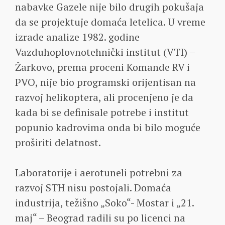
nabavke Gazele nije bilo drugih pokušaja
da se projektuje domaća letelica. U vreme
izrade analize 1982. godine
Vazduhoplovnotehnički institut (VTI) –
Žarkovo, prema proceni Komande RV i
PVO, nije bio programski orijentisan na
razvoj helikoptera, ali procenjeno je da
kada bi se definisale potrebe i institut
popunio kadrovima onda bi bilo moguće
proširiti delatnost.
Laboratorije i aerotuneli potrebni za
razvoj STH nisu postojali. Domaća
industrija, težišno „Soko“- Mostar i „21.
maj“ – Beograd radili su po licenci na