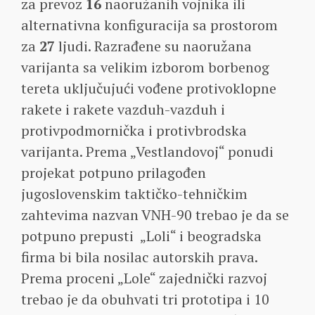
za prevoz
16
naoružanih vojnika ili
alternativna konfiguracija sa prostorom
za
27
ljudi. Razrađene su naoružana
varijanta sa velikim izborom borbenog
tereta uključujući vođene protivoklopne
rakete i rakete vazduh-vazduh i
protivpodmornička i protivbrodska
varijanta. Prema „Vestlandovoj“ ponudi
projekat potpuno prilagođen
jugoslovenskim taktičko-tehničkim
zahtevima nazvan VNH-90 trebao je da se
potpuno prepusti „Loli“ i beogradska
firma bi bila nosilac autorskih prava.
Prema proceni „Lole“ zajednički razvoj
trebao je da obuhvati tri prototipa i 10