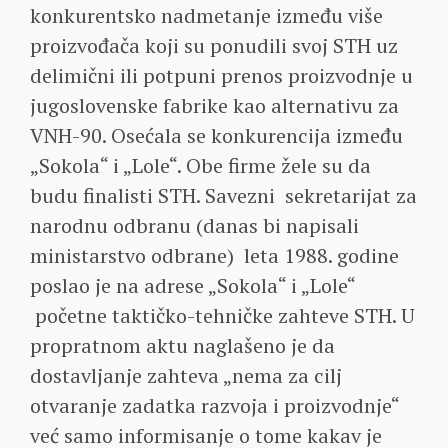
konkurentsko nadmetanje između više
proizvođača koji su ponudili svoj STH uz
delimični ili potpuni prenos proizvodnje u
jugoslovenske fabrike kao alternativu za
VNH-90. Osećala se konkurencija između
„Sokola“ i „Lole“. Obe firme žele su da
budu finalisti STH. Savezni sekretarijat za
narodnu odbranu (danas bi napisali
ministarstvo odbrane) leta 1988. godine
poslao je na adrese „Sokola“ i „Lole“
početne taktičko-tehničke zahteve STH. U
propratnom aktu naglašeno je da
dostavljanje zahteva „nema za cilj
otvaranje zadatka razvoja i proizvodnje“
već samo informisanje o tome kakav je