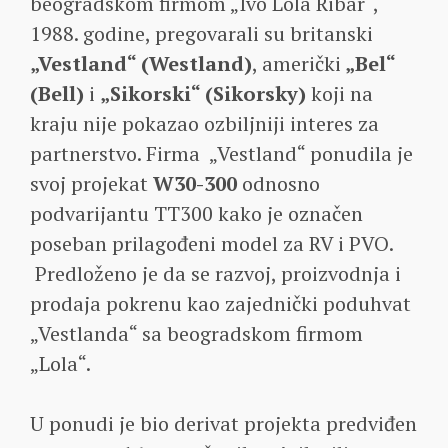
beogradskom firmom „Ivo Lola Ribar“,
1988. godine, pregovarali su britanski
„Vestland“ (Westland)
, američki
„Bel“
(Bell)
i
„Sikorski“ (Sikorsky)
koji na
kraju nije pokazao ozbiljniji interes za
partnerstvo. Firma „Vestland“ ponudila je
svoj projekat
W30-300
odnosno
podvarijantu TT300 kako je označen
poseban prilagođeni model za RV i PVO.
Predloženo je da se razvoj, proizvodnja i
prodaja pokrenu kao zajednički poduhvat
„Vestlanda“ sa beogradskom firmom
„Lola“.
U ponudi je bio derivat projekta predviđen