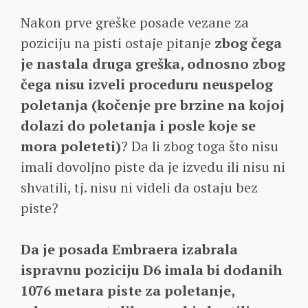
Nakon prve greške posade vezane za
poziciju na pisti ostaje pitanje
zbog čega
je nastala druga greška, odnosno zbog
čega nisu izveli proceduru neuspelog
poletanja (kočenje pre brzine na kojoj
dolazi do poletanja i posle koje se
mora poleteti)
? Da li zbog toga što nisu
imali dovoljno piste da je izvedu ili nisu ni
shvatili, tj. nisu ni videli da ostaju bez
piste?
Da je posada Embraera izabrala
ispravnu poziciju D6 imala bi dodanih
1076 metara piste za poletanje,