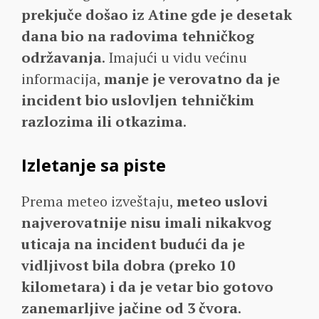
prekjuče došao iz Atine gde je desetak
dana bio na radovima tehničkog
održavanja
. Imajući u vidu većinu
informacija,
manje je verovatno da je
incident bio uslovljen tehničkim
razlozima ili otkazima
.
Izletanje sa piste
Prema meteo izveštaju,
meteo uslovi
najverovatnije nisu imali nikakvog
uticaja na incident budući da je
vidljivost bila dobra (preko 10
kilometara) i da je vetar bio gotovo
zanemarljive jačine od 3 čvora
.