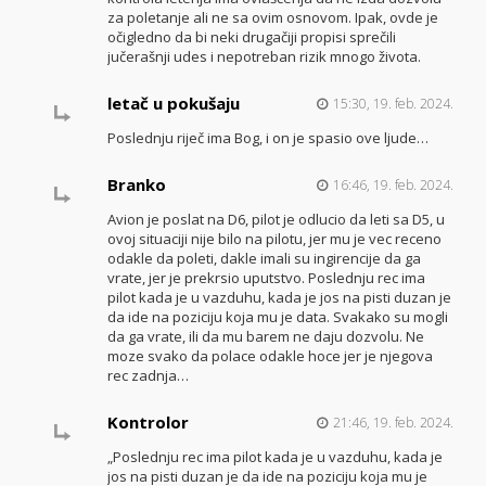
za poletanje ali ne sa ovim osnovom. Ipak, ovde je
očigledno da bi neki drugačiji propisi sprečili
jučerašnji udes i nepotreban rizik mnogo života.
letač u pokušaju
15:30, 19. feb. 2024.
Poslednju riječ ima Bog, i on je spasio ove ljude…
Branko
16:46, 19. feb. 2024.
Avion je poslat na D6, pilot je odlucio da leti sa D5, u
ovoj situaciji nije bilo na pilotu, jer mu je vec receno
odakle da poleti, dakle imali su ingirencije da ga
vrate, jer je prekrsio uputstvo. Poslednju rec ima
pilot kada je u vazduhu, kada je jos na pisti duzan je
da ide na poziciju koja mu je data. Svakako su mogli
da ga vrate, ili da mu barem ne daju dozvolu. Ne
moze svako da polace odakle hoce jer je njegova
rec zadnja…
Kontrolor
21:46, 19. feb. 2024.
„Poslednju rec ima pilot kada je u vazduhu, kada je
jos na pisti duzan je da ide na poziciju koja mu je