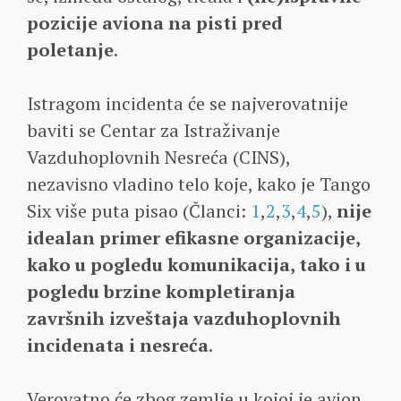
pozicije aviona na pisti pred
poletanje
.
Istragom incidenta će se najverovatnije
baviti se Centar za Istraživanje
Vazduhoplovnih Nesreća (CINS),
nezavisno vladino telo koje, kako je Tango
Six više puta pisao (Članci:
1
,
2
,
3
,
4
,
5
),
nije
idealan primer efikasne organizacije,
kako u pogledu komunikacija, tako i u
pogledu brzine kompletiranja
završnih izveštaja vazduhoplovnih
incidenata i nesreća
.
Verovatno će zbog zemlje u kojoj je avion