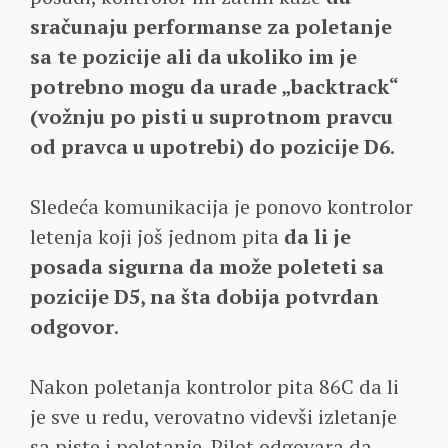
sračunaju performanse za poletanje
sa te pozicije ali da ukoliko im je
potrebno mogu da urade „backtrack“
(vožnju po pisti u suprotnom pravcu
od pravca u upotrebi) do pozicije D6
.
Sledeća komunikacija je ponovo kontrolor
letenja koji još jednom pita
da li je
posada sigurna da može poleteti sa
pozicije D5, na šta dobija potvrdan
odgovor
.
Nakon poletanja kontrolor pita 86C da li
je sve u redu, verovatno videvši izletanje
sa piste i poletanje. Pilot odgovara da