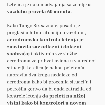
Letelica je nakon odvajanja sa zemlje
u
vazduhu provela 60 minuta
.
Kako Tango Six saznaje, posada je
proglasila hitnu situaciju u vazduhu,
aerodromska kontrola letenja je
zaustavila sav odlazni i dolazni
saobraćaj
i aktivirala sve službe
aerodroma za prihvat aviona u vanrednoj
situaciji. Letelica je nakon poletanja
napravila dva kruga nedaleko od
aerodroma kako bi procenila situaciju i
potrošila gorivo da bi onda zatražila od
kontrole letenja
da preleti na nižoj
visini kako bi kontrolori u novom