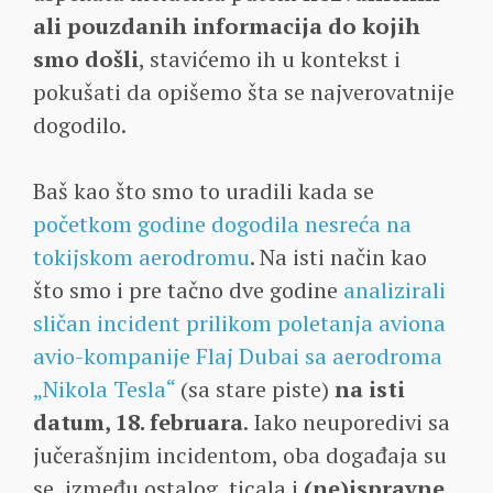
ali pouzdanih informacija do kojih
smo došli
, stavićemo ih u kontekst i
pokušati da opišemo šta se najverovatnije
dogodilo.
Baš kao što smo to uradili kada se
početkom godine dogodila nesreća na
tokijskom aerodromu
. Na isti način kao
što smo i pre tačno dve godine
analizirali
sličan incident prilikom poletanja aviona
avio-kompanije Flaj Dubai sa aerodroma
„Nikola Tesla“
(sa stare piste)
na isti
datum, 18. februara
. Iako neuporedivi sa
jučerašnjim incidentom, oba događaja su
se, između ostalog, ticala i
(ne)ispravne