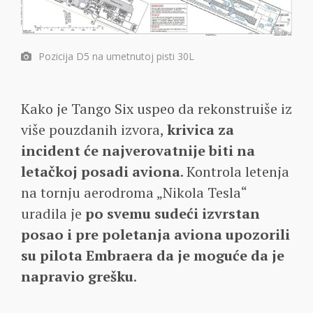
Pozicija D5 na umetnutoj pisti 30L
Kako je Tango Six uspeo da rekonstruiše iz
više pouzdanih izvora,
krivica za
incident će najverovatnije biti na
letačkoj posadi aviona
. Kontrola letenja
na tornju aerodroma „Nikola Tesla“
uradila je
po svemu sudeći izvrstan
posao i pre poletanja aviona upozorili
su pilota Embraera da je moguće da je
napravio grešku
.