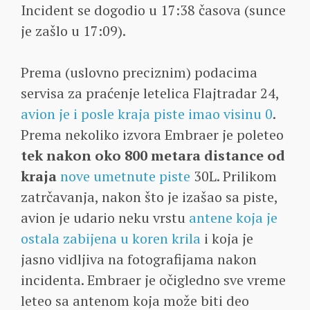
Incident se dogodio u 17:38 časova (sunce
je zašlo u 17:09).
Prema (uslovno preciznim) podacima
servisa za praćenje letelica Flajtradar 24,
avion je i posle kraja piste imao visinu 0
.
Prema nekoliko izvora Embraer je poleteo
tek nakon oko 800 metara distance od
kraja
nove umetnute piste
30L. Prilikom
zatrčavanja, nakon što je izašao sa piste,
avion je udario neku vrstu
antene koja je
ostala zabijena u koren krila
i koja je
jasno vidljiva na fotografijama nakon
incidenta. Embraer je očigledno sve vreme
leteo sa antenom koja može biti deo