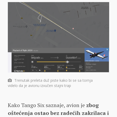
Trenutak preleta duž piste kako bi se sa tornja
videlo da je avionu izvučen stajni trap
Kako Tango Six saznaje, avion je
zbog
oštećenja ostao bez radećih zakrilaca i