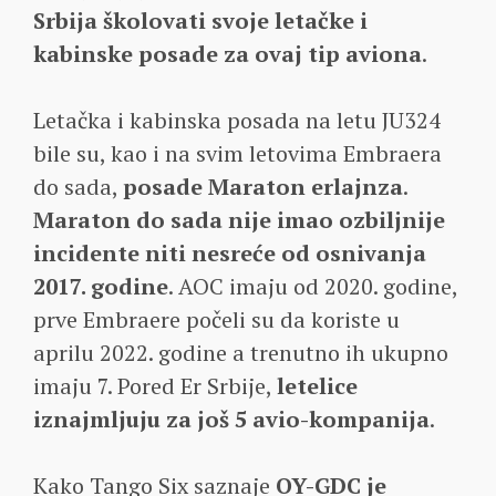
Srbija školovati svoje letačke i
kabinske posade za ovaj tip aviona
.
Letačka i kabinska posada na letu JU324
bile su, kao i na svim letovima Embraera
do sada,
posade Maraton erlajnza
.
Maraton do sada nije imao ozbiljnije
incidente niti nesreće od osnivanja
2017. godine
. AOC imaju od 2020. godine,
prve Embraere počeli su da koriste u
aprilu 2022. godine a trenutno ih ukupno
imaju 7. Pored Er Srbije,
letelice
iznajmljuju za još 5 avio-kompanija
.
Kako Tango Six saznaje
OY-GDC je