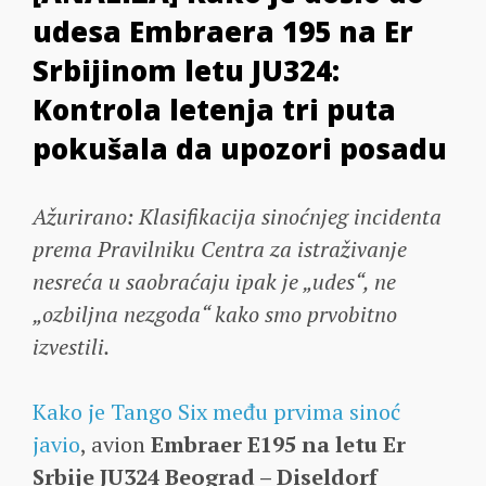
udesa Embraera 195 na Er
Srbijinom letu JU324:
Kontrola letenja tri puta
pokušala da upozori posadu
Ažurirano: Klasifikacija sinoćnjeg incidenta
prema Pravilniku Centra za istraživanje
nesreća u saobraćaju ipak je „udes“, ne
„ozbiljna nezgoda“ kako smo prvobitno
izvestili.
Kako je Tango Six među prvima sinoć
javio
, avion
Embraer E195 na letu Er
Srbije JU324 Beograd – Diseldorf