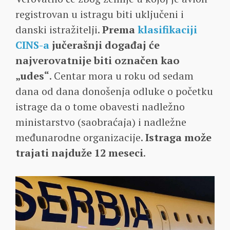
registrovan u istragu biti uključeni i
danski istražitelji.
Prema
klasifikaciji
CINS-a
jučerašnji događaj će
najverovatnije biti označen kao
„udes“
. Centar mora u roku od sedam
dana od dana donošenja odluke o početku
istrage da o tome obavesti nadležno
ministarstvo (saobraćaja) i nadležne
međunarodne organizacije.
Istraga može
trajati najduže 12 meseci
.