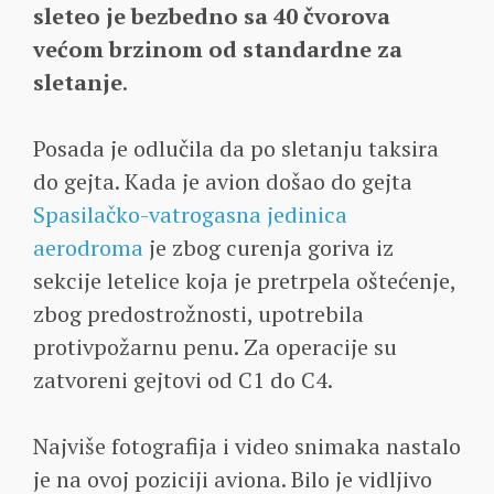
sleteo je bezbedno sa 40 čvorova
većom brzinom od standardne za
sletanje
.
Posada je odlučila da po sletanju taksira
do gejta. Kada je avion došao do gejta
Spasilačko-vatrogasna jedinica
aerodroma
je zbog curenja goriva iz
sekcije letelice koja je pretrpela oštećenje,
zbog predostrožnosti, upotrebila
protivpožarnu penu. Za operacije su
zatvoreni gejtovi od C1 do C4.
Najviše fotografija i video snimaka nastalo
je na ovoj poziciji aviona. Bilo je vidljivo