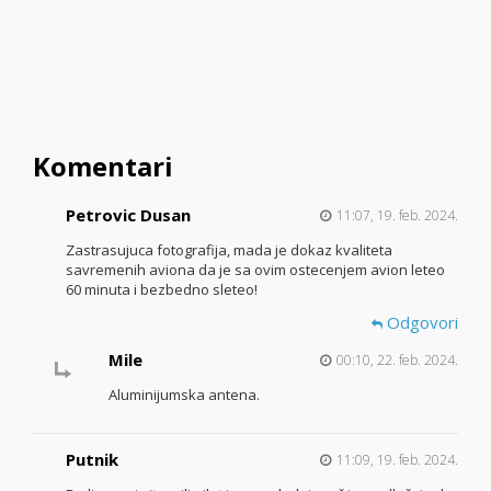
Komentari
Petrovic Dusan
11:07, 19. feb. 2024.
Zastrasujuca fotografija, mada je dokaz kvaliteta
savremenih aviona da je sa ovim ostecenjem avion leteo
60 minuta i bezbedno sleteo!
Odgovori
Mile
00:10, 22. feb. 2024.
Aluminijumska antena.
Putnik
11:09, 19. feb. 2024.