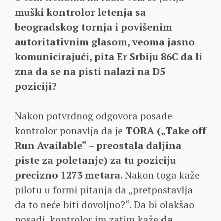
muški kontrolor letenja sa
beogradskog tornja i povišenim
autoritativnim glasom, veoma jasno
komunicirajući, pita Er Srbiju 86C da li
zna da se na pisti nalazi na D5
poziciji?
Nakon potvrdnog odgovora posade
kontrolor ponavlja da je
TORA („Take off
Run Available“ – preostala daljina
piste za poletanje) za tu poziciju
precizno 1273 metara
. Nakon toga kaže
pilotu u formi pitanja da „pretpostavlja
da to neće biti dovoljno?“. Da bi olakšao
posadi, kontrolor im zatim kaže
da