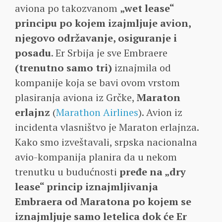
aviona po takozvanom
„wet lease“
principu po kojem izajmljuje avion,
njegovo održavanje, osiguranje i
posadu
. Er Srbija je sve Embraere
(trenutno samo tri)
iznajmila od
kompanije koja se bavi ovom vrstom
plasiranja aviona iz Grčke,
Maraton
erlajnz
(
Marathon Airlines
). Avion iz
incidenta vlasništvo je Maraton erlajnza.
Kako smo izveštavali, srpska nacionalna
avio-kompanija planira da u nekom
trenutku u budućnosti
pređe na „dry
lease“ princip iznajmljivanja
Embraera od Maratona po kojem se
iznajmljuje samo letelica dok će Er