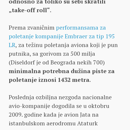
odnosno za toliko su sebi skratili
„take-off roll“
.
Prema zvaničnim
performansama za
poletanje kompanije Embraer za tip 195
LR
, za težinu poletanja aviona koji je pun
putnika, sa gorivom za 500 milja
(Diseldorf je od Beograda nekih 700)
minimalna potrebna dužina piste za
poletanje iznosi 1432 metra
.
Poslednja ozbiljna nezgoda nacionalne
avio-kompanije dogodila se u oktobru
2009. godine kada je avion Jata na
istanbulskom aerodromu Ataturk