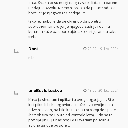
data. Svakako su mogli da ga vrate, ili da mu barem
ne daju dozvolu. Ne moze svako da polace odakle
hoce jer je njegova rec zadnja…“
tako je, najbolje da se okrenuo da poleti u
suprotnom smeru jer je njegova zadnja i da mu
kontrola kaže pa dobro ajde ako si siguran da tako
treba
Dani
23:29, 19. feb. 2024.
Pilot
pileBezIskustva
18:00, 20. feb. 2024.
Kako ja shvatam implikaciju ovog dogadjaja… Bilo
koji pilot, bilo kojeg aviona, može, svojevoljno, da
odveze avion, na bilo koju pistu i bilo koji deo piste
(bez obzira na upute od kontrole leta),… da sa te
pozicije javi…ja baš hoću da izvedem poletanje
aviona sa ove pozicije…