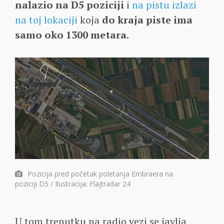
nalazio na D5 poziciji
i
na pistu izlazi
na toj lokaciji
koja
do kraja piste ima
samo oko 1300 metara
.
Pozicija pred početak poletanja Embraera na
poziciji D5 / Ilustracija: Flajtradar 24
U tom trenutku na radio vezi se javlja