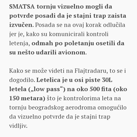
SMATSA tornju vizuelno mogli da
potvrde posadi da je stajni trap zaista
izvučen
. Posada se na ovaj korak odlučila
jer je, kako su komunicirali kontroli
letenja,
odmah po poletanju osetili da
su nešto udarili avionom
.
Kako se može videti na Flajtradaru, to se i
dogodilo.
Letelica je u osi piste 30L
letela („low pass“) na oko 500 fita (oko
150 metara)
što je kontrolorima leta na
tornju beogradskog aerodroma omogućilo
da vizuelno potvrde da je stajni trap
vidljiv.