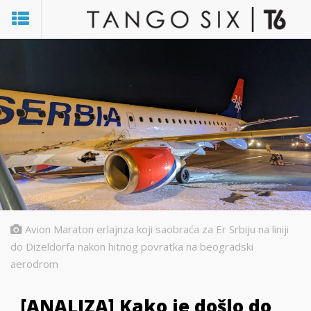
Avion Maraton erlajnza koji saobraća za Er Srbiju na liniji
do Dizeldorfa nakon hitnog povratka na beogradski
aerodrom
[ANALIZA] Kako je došlo do