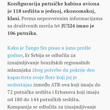
Konfiguracija putničke kabina aviona
je 118 sedišta u jednoj, ekonomskoj,
klasi
. Prema neproverenim informacijama
sa društvenih mreža let
JU324 imao je
106 putnika
.
Kako je Tango Six pisao u junu prošle
godine
, Er Srbija se odlučila za
iznajmljivanje brazilskih regionalnih
mlaznjaka
zbog potrebe da pokrije deo
kapaciteta svoje flote koji joj je
nedostajao
između ATR-ova koji imaju do
72 putnička sedišta i Erbasova koji imaju
od 180 do 144 putničkih sedišta.
Kompanija se odlučila za iznajmljivanje