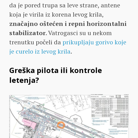
da je pored trupa sa leve strane, antene
koja je virila iz korena levog krila,
značajno oštećen i repni horizontalni
stabilizator
. Vatrogasci su u nekom
trenutku počeli da
prikupljaju gorivo koje
je curelo iz levog krila
.
Greška pilota ili kontrole
letenja?