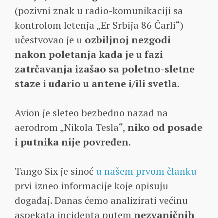
(pozivni znak u radio-komunikaciji sa
kontrolom letenja „Er Srbija 86 Čarli“)
učestvovao je u
ozbiljnoj nezgodi
nakon poletanja kada je u fazi
zatrčavanja izašao sa poletno-sletne
staze i udario u antene i/ili svetla
.
Avion je sleteo bezbedno nazad na
aerodrom „Nikola Tesla“,
niko od posade
i putnika nije povređen
.
Tango Six je sinoć
u našem prvom članku
prvi izneo informacije koje opisuju
događaj. Danas ćemo analizirati većinu
aspekata incidenta putem
nezvaničnih