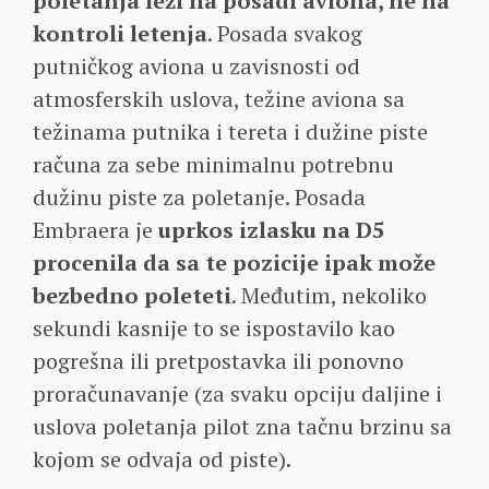
poletanja leži na posadi aviona, ne na
kontroli letenja
. Posada svakog
putničkog aviona u zavisnosti od
atmosferskih uslova, težine aviona sa
težinama putnika i tereta i dužine piste
računa za sebe minimalnu potrebnu
dužinu piste za poletanje. Posada
Embraera je
uprkos izlasku na D5
procenila da sa te pozicije ipak može
bezbedno poleteti
. Međutim, nekoliko
sekundi kasnije to se ispostavilo kao
pogrešna ili pretpostavka ili ponovno
proračunavanje (za svaku opciju daljine i
uslova poletanja pilot zna tačnu brzinu sa
kojom se odvaja od piste).