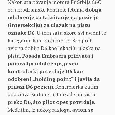
Nakon startovanja motora Er Srbija 86C
od aerodromske kontrole letenja
dobija
odobrenje za taksiranje na poziciju
(intersekciju) za ulazak na pistu
oznake D6
. U tom satu skoro svi avioni te
kategorije kao i veći broj Er Srbijinih
aviona dobija D6 kao lokaciju ulaska na
pistu.
Posada Embraera prihvata i
ponavalja odobrenje, jasno
kontrolorki potvrđuje D6 kao
odobreni „holding point“ i javlja da
prilazi D6 poziciji
. Kontrolorka zatim
odobrava Embraeru da izađe na pistu
preko D6, što pilot opet potvrđuje
.
Međutim, iz nekog razloga,
avion se