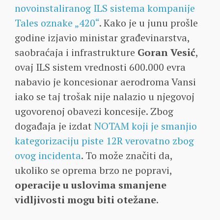
novoinstaliranog ILS sistema kompanije
Tales oznake „420“
. Kako je u junu prošle
godine izjavio ministar građevinarstva,
saobraćaja i infrastrukture
Goran Vesić
,
ovaj ILS sistem vrednosti 600.000 evra
nabavio je koncesionar aerodroma Vansi
iako se taj trošak nije nalazio u njegovoj
ugovorenoj obavezi koncesije. Zbog
događaja je izdat
NOTAM koji je smanjio
kategorizaciju piste 12R verovatno zbog
ovog incidenta
. To može značiti da,
ukoliko se oprema brzo ne popravi,
operacije u uslovima smanjene
vidljivosti mogu biti otežane
.