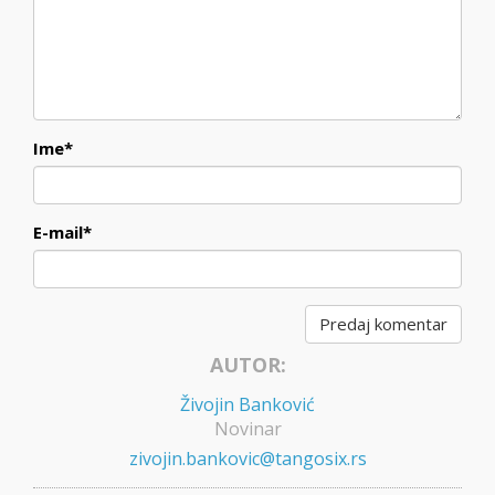
Ime
*
E-mail
*
AUTOR:
Živojin Banković
Novinar
zivojin.bankovic@tangosix.rs