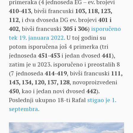
primeraka (4 jednoseda EG – ev. brojevi
410-413
, bivši francuski
103, 118, 123,
112
, i dva dvoseda DG ev. brojevi
401 i
402
, bivši francuski
305 i 306
)
isporučeno
tek 19. januara 2022.
U toj godini su
potom isporučena još 4 primerka (tri
jednoseda
451-453
i jedan dvosed
441
),
zatim je u 2023. isporučeno i preostalih 8
(7 jednoseda
414-419
, bivši francuski
111,
143, 134, 120, 137, 128
, novoproizvedeni
450
, kao i jedan novi dvosed
442
).
Poslednji ukupno 18-ti Rafal
stigao je 1.
septembra.