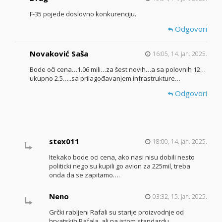
F-35 pojede doslovno konkurenciju.
Odgovori
Novaković Saša
16:05, 14. jan. 2025.
Bode oči cena…1.06 mili…za šest novih…a sa polovnih 12…
ukupno 2.5…..sa prilagođavanjem infrastrukture…
Odgovori
stex011
18:00, 14. jan. 2025.
Itekako bode oci cena, ako nasi nisu dobili nesto
politicki nego su kupili go avion za 225mil, treba
onda da se zapitamo….
Neno
03:32, 15. jan. 2025.
Grčki rabljeni Rafali su starije proizvodnje od
hrvatskih Rafala, ali na istom standardu.