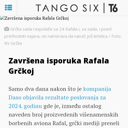
Grčka sada raspolaže sa 24 Rafala i, za sada, i poed
prethodnih najava, ne namerava da naruči još letelica / Foto:
RV Grčke
Završena isporuka Rafala
Grčkoj
Samo dva dana nakon što je
kompanija
Daso objavila rezultate poslovanja za
2024. godinu
gde je, između ostalog
naveden broj proizvedenih višenamenskih
borbenih aviona Rafal, grčki mediji preneli