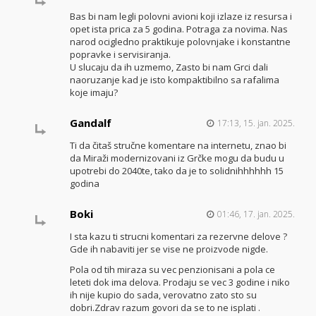
Bas bi nam legli polovni avioni koji izlaze iz resursa i
opet ista prica za 5 godina. Potraga za novima. Nas
narod ocigledno praktikuje polovnjake i konstantne
popravke i servisiranja.
U slucaju da ih uzmemo, Zasto bi nam Grci dali
naoruzanje kad je isto kompaktibilno sa rafalima
koje imaju?
Gandalf
17:13, 15. jan. 2025.
Ti da čitaš stručne komentare na internetu, znao bi
da Miraži modernizovani iz Grčke mogu da budu u
upotrebi do 2040te, tako da je to solidnihhhhhh 15
godina
Boki
01:46, 17. jan. 2025.
I sta kazu ti strucni komentari za rezervne delove ?
Gde ih nabaviti jer se vise ne proizvode nigde.
Pola od tih miraza su vec penzionisani a pola ce
leteti dok ima delova. Prodaju se vec 3 godine i niko
ih nije kupio do sada, verovatno zato sto su
dobri.Zdrav razum govori da se to ne isplati .