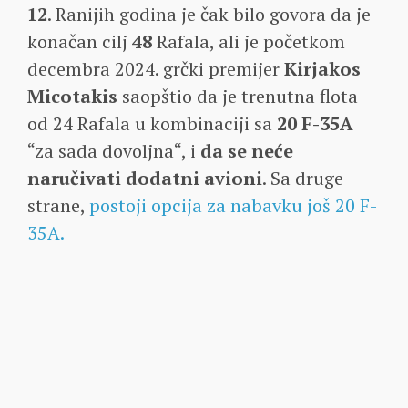
12
. Ranijih godina je čak bilo govora da je
konačan cilj
48
Rafala, ali je početkom
decembra 2024. grčki premijer
Kirjakos
Micotakis
saopštio da je trenutna flota
od 24 Rafala u kombinaciji sa
20 F-35A
“za sada dovoljna“, i
da se neće
naručivati dodatni avioni
. Sa druge
strane,
postoji opcija za nabavku još 20 F-
35A.