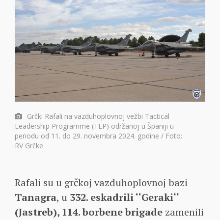
Grčki Rafali na vazduhoplovnoj vežbi Tactical
Leadership Programme (TLP) održanoj u Španiji u
periodu od 11. do 29. novembra 2024. godine / Foto:
RV Grčke
Rafali su u grčkoj vazduhoplovnoj bazi
Tanagra
, u
332. eskadrili ‘‘Geraki‘‘
(Jastreb), 114. borbene brigade
zamenili