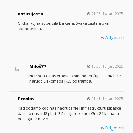
entuzijasta
21:35, 14. jan. 2025.
Grčka, vojna supersila Balkana. Svaka čast na ovim
kapacitetima.
Odgovori
Miloš77
13:33, 15. jan. 2025.
Nemodate nas vrhovni komandant čuje. Odmah će
naručiti 24 komada F-35 od trampa.
Branko
21:41, 14. jan. 2025.
Kad dodamo kod nas naoruzanje i infrastrukturu ispasce
da smo nasih 12 platili 3.5 milijarde, kao i Grci 24 komada,
od cega 12 novih…
Odgovori