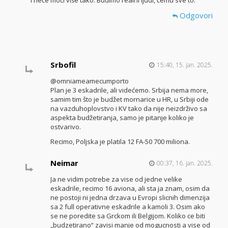
i neće moći više tako. Budimo realni ljudi, čemu sve to.
Odgovori
Srbofil
15:40, 15. jan. 2025.
@omniameamecumporto
Plan je 3 eskadrile, ali videćemo. Srbija nema more,
samim tim što je budžet mornarice u HR, u Srbiji ode
na vazduhoplovstvo i KV tako da nije neizdrživo sa
aspekta budžetiranja, samo je pitanje koliko je
ostvarivo.
Recimo, Poljska je platila 12 FA-50 700 miliona.
Neimar
00:37, 16. jan. 2025.
Ja ne vidim potrebe za vise od jedne velike
eskadrile, recimo 16 aviona, ali sta ja znam, osim da
ne postoji ni jedna drzava u Evropi slicnih dimenzija
sa 2 full operativne eskadrile a kamoli 3. Osim ako
se ne poredite sa Grckom ili Belgijom. Koliko ce biti
„budzetirano“ zavisi manje od mogucnosti a vise od