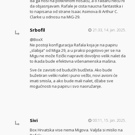
da ga nosi na potkrilnom nosacu, a o radaru necu ni
da objasnjavam. Rafale je cista naucna fantastika i
to napisana od strane Isaac Asimova ili Arthur C.
Clarke u odnosu na MiG-29.
Srbofil
21:33, 14. jan. 2025.
@BoxX
Ne postoji konfiguracija Rafala koja je na papiru
„slabija“ od Miga 29, a u praksi pogotovo jer se na
Migu ne može fizički napraviti dovoljno velik nalet da
to ikada bude efektivna višenamenska mašina.
Sve će zavisiti od budućih budžeta. Ako bude
bužetiran veliki nalet i puno vežbi, novi avioni će
imati smisla, a ako bude mali nalet, džabe sve
mogućnosti na papiru i svo naoružanje.
Sivi
00:11, 15. jan. 2025.
Box Hrvatska vise nema Migova. Valjda si mislio na