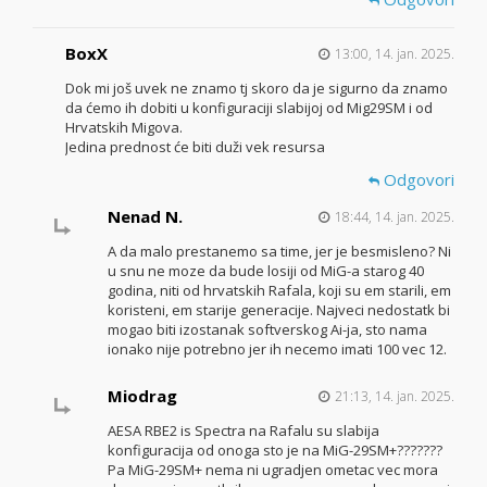
BoxX
13:00, 14. jan. 2025.
Dok mi još uvek ne znamo tj skoro da je sigurno da znamo
da ćemo ih dobiti u konfiguraciji slabijoj od Mig29SM i od
Hrvatskih Migova.
Jedina prednost će biti duži vek resursa
Odgovori
Nenad N.
18:44, 14. jan. 2025.
A da malo prestanemo sa time, jer je besmisleno? Ni
u snu ne moze da bude losiji od MiG-a starog 40
godina, niti od hrvatskih Rafala, koji su em starili, em
koristeni, em starije generacije. Najveci nedostatk bi
mogao biti izostanak softverskog Ai-ja, sto nama
ionako nije potrebno jer ih necemo imati 100 vec 12.
Miodrag
21:13, 14. jan. 2025.
AESA RBE2 is Spectra na Rafalu su slabija
konfiguracija od onoga sto je na MiG-29SM+???????
Pa MiG-29SM+ nema ni ugradjen ometac vec mora