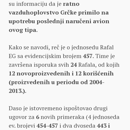
su informaciju da je
ratno
vazduhoplovstvo Grčke primilo na
upotrebu poslednji naručeni avion
ovog tipa
.
Kako se navodi, reč je o jednosedu Rafal
EG sa evidencijskim brojem
457
. Time je
završena isporuka svih
24
Rafala, od kojih
12 novoproizvedenih i 12 korišćenih
(proizvedenih u periodu od 2004-
2013.)
.
Daso je istovremeno ispoštovao drugi
ugovor za
6
novih primeraka (4 jednoseda
ev. brojevi
454-457
i dva dvoseda
443 i