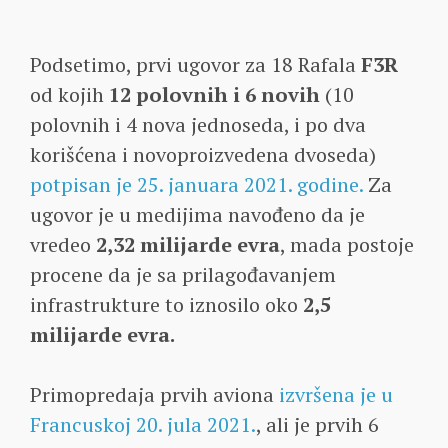
Podsetimo, prvi ugovor za 18 Rafala
F3R
od kojih
12 polovnih i 6 novih
(10
polovnih i 4 nova jednoseda, i po dva
korišćena i novoproizvedena dvoseda)
potpisan je 25. januara 2021. godine.
Za
ugovor je u medijima navođeno da je
vredeo
2,32 milijarde evra
, mada postoje
procene da je sa prilagođavanjem
infrastrukture to iznosilo oko
2,5
milijarde evra.
Primopredaja prvih aviona
izvršena je u
Francuskoj 20. jula 2021.
, ali je prvih 6