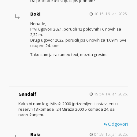
Da procitate tekst ipak jos jednom?
Boki
10:15, 16. jan. 2025.
Nenade,
Prvi ugovori 2021. porucili 12 polovnih i 6 novih za
2,32 m.
Drugi ugovor 2022. porucili jos 6 novih za 1.09 m. Sve
ukupno 24. kom.
Tako sam ja razumeo text, mozda gresim.
Gandalf
19:54, 14. jan. 2025.
Kako bi nam legli Miraži 2000 (prizemljeni i ostavljeni u
rezervi) 18 komada i 24 Miraža 2000 5 komada 24, sa
naoružanjem.
Odgovori
Boki
04:59, 15. jan. 2025.