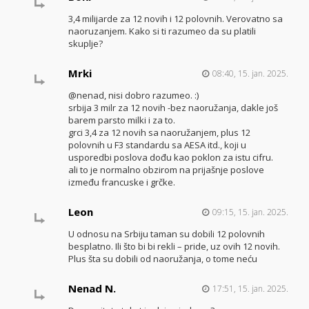
3,4 milijarde za 12 novih i 12 polovnih. Verovatno sa
naoruzanjem. Kako si ti razumeo da su platili
skuplje?
Mrki
08:40, 15. jan. 2025.
@nenad, nisi dobro razumeo. :)
srbija 3 milr za 12 novih -bez naoružanja, dakle još
barem parsto milki i za to.
grci 3,4 za 12 novih sa naoružanjem, plus 12
polovnih u F3 standardu sa AESA itd., koji u
usporedbi poslova dođu kao poklon za istu cifru.
ali to je normalno obzirom na prijašnje poslove
između francuske i grčke.
Leon
09:15, 15. jan. 2025.
U odnosu na Srbiju taman su dobili 12 polovnih
besplatno. Ili što bi bi rekli – pride, uz ovih 12 novih.
Plus šta su dobili od naoružanja, o tome neću
Nenad N.
17:51, 15. jan. 2025.