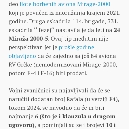
deo
flote borbenih aviona Mirage-2000
koji je povučen iz naoružanja krajem 2021.
godine. Druga eskadrila 114. brigade, 331.
eskadrila ‘‘Tezej‘‘ nastavila je da leti na
24
Miraža 2000-5
. Ovaj tip međutim nije
perspektivan jer je
prošle godine
objavljeno
da će zajedno sa još 84 aviona
RV Grčke (nemodernizovani Mirage-2000,
potom F-4 i F-16) biti prodati.
Vojni zvaničnici su najavljivali da će se
naručiti dodatan broj Rafala (u verziji
F4
),
tokom 2024. se navodilo da će ih biti
najmanje
6 (što je i klauzula u drugom
ugovoru)
, a pominjali su se i brojevi
10 i