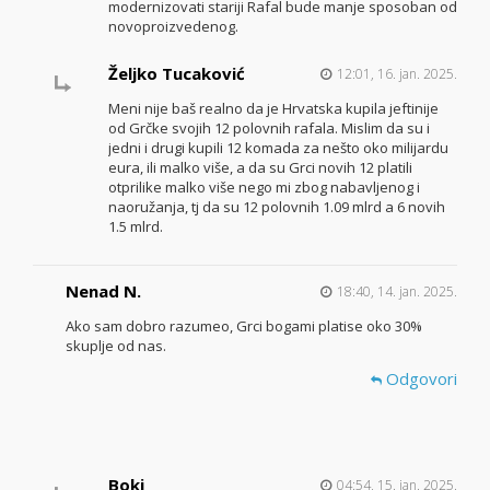
modernizovati stariji Rafal bude manje sposoban od
novoproizvedenog.
Željko Tucaković
12:01, 16. jan. 2025.
Meni nije baš realno da je Hrvatska kupila jeftinije
od Grčke svojih 12 polovnih rafala. Mislim da su i
jedni i drugi kupili 12 komada za nešto oko milijardu
eura, ili malko više, a da su Grci novih 12 platili
otprilike malko više nego mi zbog nabavljenog i
naoružanja, tj da su 12 polovnih 1.09 mlrd a 6 novih
1.5 mlrd.
Nenad N.
18:40, 14. jan. 2025.
Ako sam dobro razumeo, Grci bogami platise oko 30%
skuplje od nas.
Odgovori
Boki
04:54, 15. jan. 2025.