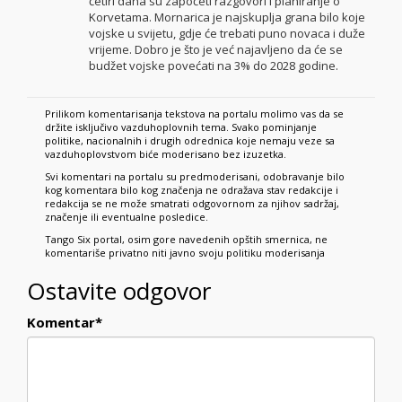
četiri dana su započeti razgovori i planiranje o
Korvetama. Mornarica je najskuplja grana bilo koje
vojske u svijetu, gdje će trebati puno novaca i duže
vrijeme. Dobro je što je već najavljeno da će se
budžet vojske povećati na 3% do 2028 godine.
Prilikom komentarisanja tekstova na portalu molimo vas da se
držite isključivo vazduhoplovnih tema. Svako pominjanje
politike, nacionalnih i drugih odrednica koje nemaju veze sa
vazduhoplovstvom biće moderisano bez izuzetka.
Svi komentari na portalu su predmoderisani, odobravanje bilo
kog komentara bilo kog značenja ne odražava stav redakcije i
redakcija se ne može smatrati odgovornom za njihov sadržaj,
značenje ili eventualne posledice.
Tango Six portal, osim gore navedenih opštih smernica, ne
komentariše privatno niti javno svoju politiku moderisanja
Ostavite odgovor
Komentar
*