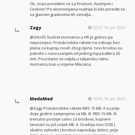
Ok, znaci poredimo se sa Finskom, Austrijom i
Ceskom? Po ekonomijama realnije bi bilo porediti se
sa glavnim gradovima tih zemalja…
Zagy
23:27, 16. jan. 2025.
@Srbofil, budzet mornarice u HR je gotovo pa
nepostojeci. Protubrodske rakete na izdisaju bez
plana za kupnju novih zbog cijene, novi brodovi su
patrolni s naoruzanjem od jednog topa kalibra 30
mm. Pouzdamo se valjda u talijansku ratnu
mornaricu kao u vrijeme Mlecana.
MedoMed
16:04, 18. jan. 2025.
@Zagy Protubrodske rakete RBS-15 Mk. II su prije
dvije godine zamjenjene sa Mk. III. RBS-15 Mk. III.
trenutno postoje samo za brodove, kopneni
laneseri su još uvijek Mk. II. Gradnja novi OOB (
obalno ophodni ) brodovi napreduju dobro, prije