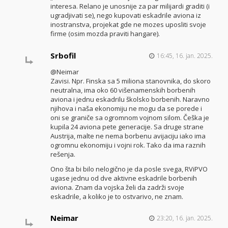
interesa. Relano je unosnije za par milijardi graditi (i
ugradjivati se), nego kupovati eskadrile aviona iz
inostranstva, projekat gde ne mozes uposliti svoje
firme (osim mozda praviti hangare).
Srbofil
16:45, 16. jan. 2025.
@Neimar
Zavisi. Npr. Finska sa 5 miliona stanovnika, do skoro
neutralna, ima oko 60 višenamenskih borbenih
aviona i jednu eskadrilu školsko borbenih. Naravno
njihova i naša ekonomiju ne mogu da se porede i
oni se graniče sa ogromnom vojnom silom. Češka je
kupila 24 aviona pete generacije. Sa druge strane
Austrija, malte ne nema borbenu avijaciju iako ima
ogromnu ekonomiju i vojni rok. Tako da ima raznih
rešenja.
Ono šta bi bilo nelogično je da posle svega, RViPVO
ugase jednu od dve aktivne eskadrile borbenih
aviona. Znam da vojska želi da zadrži svoje
eskadrile, a koliko je to ostvarivo, ne znam.
Neimar
23:20, 16. jan. 2025.