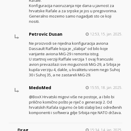
Rafale.
Konfiguracija naoruzanja nije dana u javnost za
hrvatske Rafale a za srpske je jos u pregovorima.
Generalno mozemo samo nagadjati sto ce koji
nositi.
Petrovic Dusan
12:53, 15. jan. 2025.
Ne proizvodi se nijedna konfiguracija aviona
Dassault Raffale koja je „slabija“ od bilo koje
varijante aviona MiG-29 i remonta istog.
U startnoj verziji Raffale verzija 1 ovaj francuski
avion prevazilazi sve mogucnosti MiG-29, a Srbija je
kupila verziju 4, dakle, u kvalitetu visem nego Suhoj
30 i Suhoj 35, a ne zastareli MiG-29.
MedoMed
15:55, 18. jan. 2025.
@BoxX Hrvatski migovi više ne postoje, a i bilo bi
prilično komično pošto je riječ o generaciji 2. Od
hrvatskih Rafala sigurno će biti slabiji bez određenih
komponenti i softwera gdje Srbiija nije NATO država.
Drag
15:34, 14. jan. 2025.