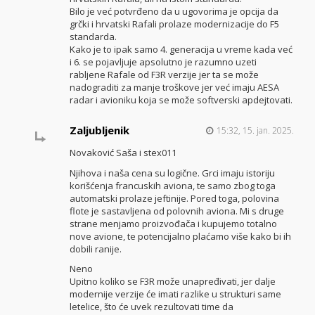
Bilo je već potvrđeno da u ugovorima je opcija da
grčki i hrvatski Rafali prolaze modernizacije do F5
standarda.
Kako je to ipak samo 4. generacija u vreme kada već
i 6. se pojavljuje apsolutno je razumno uzeti
rabljene Rafale od F3R verzije jer ta se može
nadograditi za manje troškove jer već imaju AESA
radar i avioniku koja se može softverski apdejtovati.
Zaljubljenik
15:32, 15. jan. 2025.
Novaković Saša i stex011
Njihova i naša cena su logične. Grci imaju istoriju
korišćenja francuskih aviona, te samo zbog toga
automatski prolaze jeftinije. Pored toga, polovina
flote je sastavljena od polovnih aviona. Mi s druge
strane menjamo proizvođača i kupujemo totalno
nove avione, te potencijalno plaćamo više kako bi ih
dobili ranije.
Neno
Upitno koliko se F3R može unapređivati, jer dalje
modernije verzije će imati razlike u strukturi same
letelice, što će uvek rezultovati time da