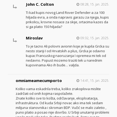
John C. Colton
08:28, 15. jan. 2025.
Ti kad kupis novog Land Rover Defender-a za 100
hiljada evra, a onda napravis garazu za njega, kupis
prikolicu, krovne nosace za skije, ortacima kazes da
si ga platio 150 hiljada?
Miroslav
09:32, 15. jan. 2025.
To je tacno Ali polovni avionin koje je kupila Grcka su
nesto stariji I od Hrvatskih a plus, Grcka je odavno
kupac Francuskog naoruzanja I opremea mi tek od
nedavno. Popust mozemo traziti tek u narednim
kupovinama Ako ih bude… valjda.
omniameamecumporto
14:41, 15. jan. 2025.
Koliko vama eskadrila treba, koliko zrakoplova mislite
zadržati od onih kojima raspolažete.
Znate koliko sve to košta, održavanje, eksploatacija,
infrastruktura. Od kuda Srbiji novac ako ima tek sedam
milijuna stanovnika i skroman BDP. Vučić se malo zaletio ,
puno platio a posao nije dovršio. U Srbiji unutarnji problemi