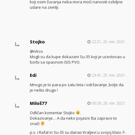
koji osim čuvanja neba mora moći nanositi ozbiljne
udare na zemlji.
Stojko
22:21, 25. nov. 2021.
@Ivkos
Mogli su da kupe dokazani Su-35 koji je ucestovao u
borbi sa opasnom ISIS PVO.
Edi
23:41, 25. nov. 2021.
Mnogo je to para po satu leta i održavanje ,bolje da
je nešto drugo !
Miloš77
06:29, 26. nov. 2021.
Odličan komentar Stojko
.
Dokazivanje… A da neko pojasni šta zapravo to
znači
p.s. i Rafal in Su-35 su danas Kraljevi u svojoj klasi. F-