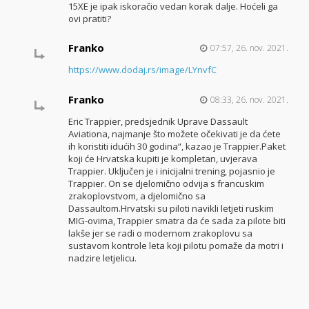
15XE je ipak iskoračio vedan korak dalje. Hoćeli ga
ovi pratiti?
Franko
07:57, 26. nov. 2021.
https://www.dodaj.rs/image/LYnvfC
Franko
08:33, 26. nov. 2021.
Eric Trappier, predsjednik Uprave Dassault
Aviationa, najmanje što možete očekivati je da ćete
ih koristiti idućih 30 godina“, kazao je Trappier.Paket
koji će Hrvatska kupiti je kompletan, uvjerava
Trappier. Uključen je i inicijalni trening, pojasnio je
Trappier. On se djelomično odvija s francuskim
zrakoplovstvom, a djelomično sa
Dassaultom.Hrvatski su piloti navikli letjeti ruskim
MIG-ovima, Trappier smatra da će sada za pilote biti
lakše jer se radi o modernom zrakoplovu sa
sustavom kontrole leta koji pilotu pomaže da motri i
nadzire letjelicu.