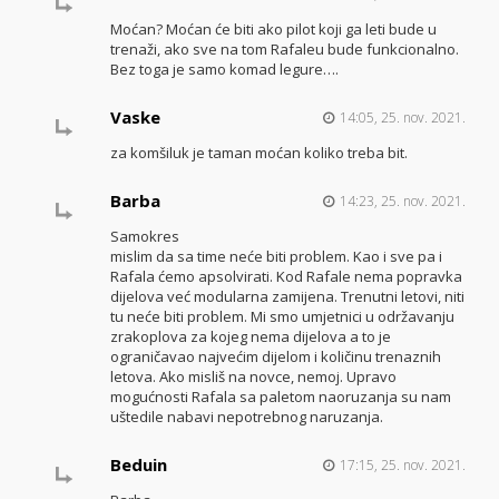
Moćan? Moćan će biti ako pilot koji ga leti bude u
trenaži, ako sve na tom Rafaleu bude funkcionalno.
Bez toga je samo komad legure….
Vaske
14:05, 25. nov. 2021.
za komšiluk je taman moćan koliko treba bit.
Barba
14:23, 25. nov. 2021.
Samokres
mislim da sa time neće biti problem. Kao i sve pa i
Rafala ćemo apsolvirati. Kod Rafale nema popravka
dijelova već modularna zamijena. Trenutni letovi, niti
tu neće biti problem. Mi smo umjetnici u održavanju
zrakoplova za kojeg nema dijelova a to je
ograničavao najvećim dijelom i količinu trenaznih
letova. Ako misliš na novce, nemoj. Upravo
mogućnosti Rafala sa paletom naoruzanja su nam
uštedile nabavi nepotrebnog naruzanja.
Beduin
17:15, 25. nov. 2021.