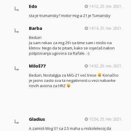
Edo
14:12, 25. nov. 2021.
sta je trumansky? motor mig-a 21 je Tumansky
Barba
14:14, 25. nov. 2021.
Beduin
Ja sam rekao za mig 29 i sa time sam i mislio na
klimov. Nego da te pitam, kako se osjećaš nakon
potpisivanja ugovora za Rafale. :-)
Miloš77
14:32, 25. nov. 2021.
Beduin, Nostalgija za MiG-21 već trese
Konačno
je jasno zasto sva ta negativnost u vezi nabavke
novih aviona za HRZ
Gladius
15:56, 25. nov. 2021.
A zamisli Mog 31 sa 2.5 maha u niskoletecoj da