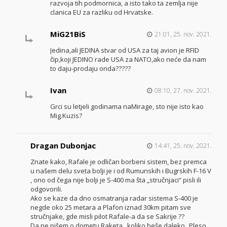
razvoja tih podmornica, a isto tako ta zemlja nije
clanica EU za razliku od Hrvatske.
MiG21BiS
21:01, 25. nov. 2021.
Jedina,ali JEDINA stvar od USA za taj avion je RFID
čip,koji JEDINO rade USA za NATO,ako neće da nam
to daju-prodaju onda?????
Ivan
08:10, 27. nov. 2021.
Grci su letjeli godinama naMirage, sto nije isto kao
Mig.Kuzis?
Dragan Dubonjac
14:41, 25. nov. 2021.
Znate kako, Rafale je odličan borbeni sistem, bez premca
u našem delu sveta bolji je i od Rumunskih i Bugrskih F-16 V
, ono od čega nije bolji je S-400 ma šta „stručnjaci“ pisli ili
odgovorili.
Ako se kaze da dno osmatranja radar sistema S-400 je
negde oko 25 metara a Plafon iznad 30km pitam sve
stručnjake, gde misli pilot Rafale-a da se Sakrije ??
Da ne pišem o dometu Raketa , koliko beše daleko „Pleso „