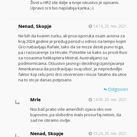
Život u HRZ ide dalje a tvoje iskustvo je opisano.
Upravo si ti bio najslabija karika.;-)
Nenad, Skopje
14:14, 25. nov. 2021.
Ne bih da kvarim zurku, ali prva isporuka osam aviona za
kraj 2024 godine je predug period u odnos na tempo kojim
Grci nabavljaju Rafale, tako da se moze desiti puno toga,
pa i razocarenje za Hrvate. Potsetite se kako su prosli Rusi
sa nosacima helikoptera Mistral, Australijanci sa
podmornicama. Otsustvo jasnog i decidnog izjasnjavanja
Amerikanaca da pozdravljaju ovaj izbor, je nepredvidljiv
faktor koji celu prici drzi otvorenom i moze fatalno da utice
na to sto je danas potpisano.
Odgovori
Mrle
14:39, 25. nov. 2021.
Nisi baš pratio više američkih izjava oko ove
kupovine, pa slobodno malo prosurfaj netom, da
sad ne citiramo ovdje.
Nenad, Skopje
15:24, 25. nov. 2021.