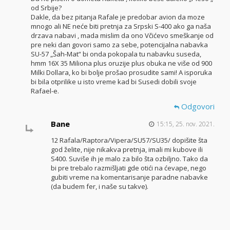
od Srbije?
Dakle, da bez pitanja Rafale je predobar avion da moze
mnogo ali NE neće biti pretnja za Srpski S-400 ako ga naša
drzava nabavi , mada mislim da ono Včićevo smeškanje od
pre neki dan govori samo za sebe, potencijalna nabavka
SU-57 „Šah-Mat“ bi onda pokopala tu nabavku suseda,
hmm 16X 35 Miliona plus oruzije plus obuka ne više od 900
Milki Dollara, ko bi bolje prošao prosudite sami! A isporuka
bi bila otprilike u isto vreme kad bi Susedi dobili svoje
Rafael-e.
Odgovori
Bane
15:15, 25. nov. 2021.
12 Rafala/Raptora/Vipera/SU57/SU35/ dopišite šta
god želite, nije nikakva pretnja, imali mi kubove ili
S400. Suviše ih je malo za bilo šta ozbiljno. Tako da
bi pre trebalo razmišljati gde otići na ćevape, nego
gubiti vreme na komentarisanje paradne nabavke
(da budem fer, i naše su takve).