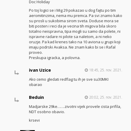
Doc Holiday
Po toj logici se i Mig 29 pokazao u dog fajtu po tim
aeromitinzima, nema mu premca. Pa svi znamo kako
su prosli u sukobima sirom sveta. Doduse mora se
biti posten i reci da je vecina tih migova bila skoro
totalno neispravna, tipa mogli su samo da polete, ni
ispravne radare ni pilote sa naletom, a ni neko
oruzje. Pa kad krenes tako na 10 aviona u grupi koji
imaju podrski Avaksa. Ne znam kako bi se i Rafal
proveo.
Preskupa igracka, a polovna.
ivan Uzice
18:45, 25. nov. 2021.
Ako cemo gledati redflag tu ih je sve su30MKI
obarao
Beduin
20:02, 25. nov. 2021.
Madjarske 29ke…….zivotni vijek provele cista prifila,
NDT osobno obavio.
krsevi