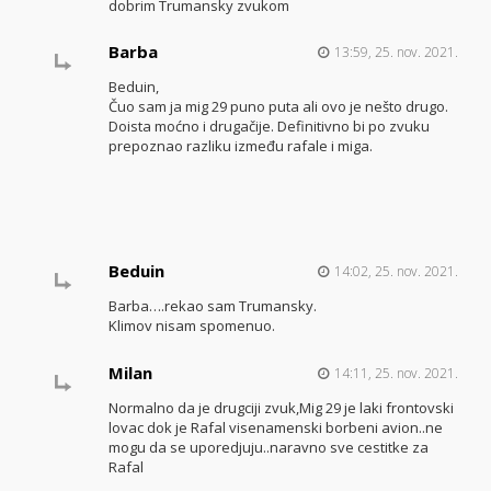
dobrim Trumansky zvukom
Barba
13:59, 25. nov. 2021.
Beduin,
Čuo sam ja mig 29 puno puta ali ovo je nešto drugo.
Doista moćno i drugačije. Definitivno bi po zvuku
prepoznao razliku između rafale i miga.
Beduin
14:02, 25. nov. 2021.
Barba….rekao sam Trumansky.
Klimov nisam spomenuo.
Milan
14:11, 25. nov. 2021.
Normalno da je drugciji zvuk,Mig 29 je laki frontovski
lovac dok je Rafal visenamenski borbeni avion..ne
mogu da se uporedjuju..naravno sve cestitke za
Rafal