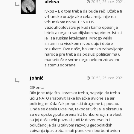
aleksa
20:52, 25. nov. 2021.
Ivkos – E o tom treba da bude reči. Džabe ti
vrhunsko oružje ako cela armija nije na
vrhunskom nivou. F 15 u US
vazduhoplovstvu je kud i kamo opasnija
letelica nego u saudijskom naprimer. Isto ti
je i sa ruskim letelicama. Mnogo veliki
sistemi na visokom nivou daju i dobre
rezultate. Ovo naše, balkansko zabavljanje
naroda pre treba da posluži političarima u
marketinške svrhe nego nekom zdravom
sistemu odbrane
Johnić
20:53, 25. nov. 2021.
@Perica
Bilo je studija što Hrvatska treba, najprije da treba
ući u NATO i nabaviti lake lovačke avione za air
policing, možda čak prepustiti drugome taj posao.
Onda se desila Ukrajina, također Srbija je skrenula
sa evropskog puta prema EU konkurenciji, na vlast
su joj došli neki poznati ljudi iz devedesetih i
odlučeno je da u takvom razvoju geopolitičkih
zbivanja ipak treba imati punokrvni borbeni avion