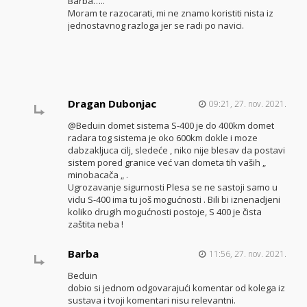
Barba…..
Moram te razocarati, mi ne znamo koristiti nista iz
jednostavnog razloga jer se radi po navici.
Dragan Dubonjac
09:21, 27. nov. 2021.
@Beduin domet sistema S-400 je do 400km domet
radara tog sistema je oko 600km dokle i moze
dabzakljuca cilj, sledeće , niko nije blesav da postavi
sistem pored granice već van dometa tih vaših „
minobacača „ .
Ugrozavanje sigurnosti Plesa se ne sastoji samo u
vidu S-400 ima tu još mogućnosti . Bili bi iznenadjeni
koliko drugih mogućnosti postoje, S 400 je čista
zaštita neba !
Barba
11:56, 27. nov. 2021.
Beduin
dobio si jednom odgovarajući komentar od kolega iz
sustava i tvoji komentari nisu relevantni.