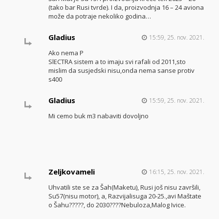
(tako bar Rusi tvrde). I da, proizvodnja 16 – 24 aviona
može da potraje nekoliko godina…
Gladius
15:59, 25. nov. 2021.
Ako nema P
SlECTRA sistem a to imaju svi rafali od 2011,sto
mislim da susjedski nisu,onda nema sanse protiv
s400
Gladius
15:59, 25. nov. 2021.
Mi cemo buk m3 nabaviti dovoljno
Zeljkovameli
16:15, 25. nov. 2021.
Uhvatili ste se za Šah(Maketu), Rusi još nisu završili,
Su57(nisu motor), a, Razvijalisuga 20-25.,avi Maštate
o Šahu?????, do 2030????Nebuloza,Malog Ivice.