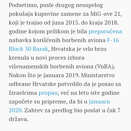
Podsetimo, posle drugog neuspelog
pokušaja kupovine zamene za MiG-ove 21,
koji je trajao od juna 2015. do kraja 2018.
godine kojom prilikom je bila
preporučena
nabavka korišćenih borbenih aviona
F-16
Block 30 Barak
, Hrvatska je vrlo brzo
krenula u novi proces izbora
višenamenskih borbenih aviona (VnBA).
Nakon što je januara 2019. Ministarstvo
odbrane Hrvatske potvrdilo da je posao sa
Izraelcima
propao
, već na leto iste godine
započete su pripreme, da bi u
januaru
2020.
Zahtev za predlog bio poslat u čak 7
država.