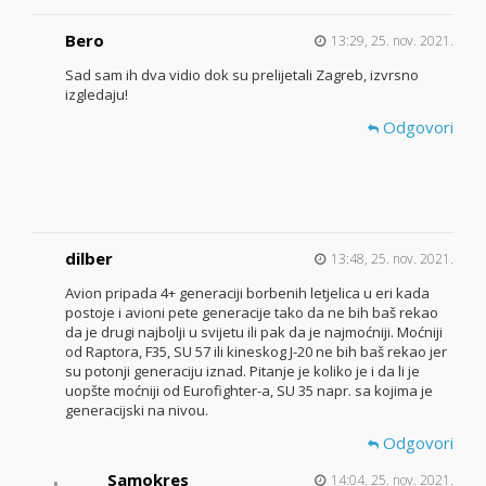
Bero
13:29, 25. nov. 2021.
Sad sam ih dva vidio dok su prelijetali Zagreb, izvrsno
izgledaju!
Odgovori
dilber
13:48, 25. nov. 2021.
Avion pripada 4+ generaciji borbenih letjelica u eri kada
postoje i avioni pete generacije tako da ne bih baš rekao
da je drugi najbolji u svijetu ili pak da je najmoćniji. Moćniji
od Raptora, F35, SU 57 ili kineskog J-20 ne bih baš rekao jer
su potonji generaciju iznad. Pitanje je koliko je i da li je
uopšte moćniji od Eurofighter-a, SU 35 napr. sa kojima je
generacijski na nivou.
Odgovori
Samokres
14:04, 25. nov. 2021.