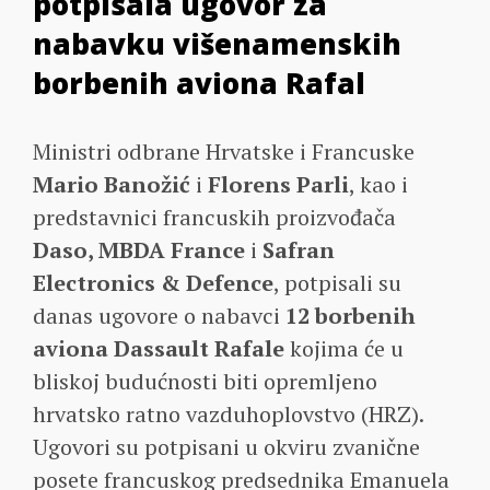
potpisala ugovor za
nabavku višenamenskih
borbenih aviona Rafal
Ministri odbrane Hrvatske i Francuske
Mario Banožić
i
Florens Parli
, kao i
predstavnici francuskih proizvođača
Daso, MBDA France
i
Safran
Electronics & Defence
, potpisali su
danas ugovore o nabavci
12 borbenih
aviona Dassault Rafale
kojima će u
bliskoj budućnosti biti opremljeno
hrvatsko ratno vazduhoplovstvo (HRZ).
Ugovori su potpisani u okviru zvanične
posete francuskog predsednika Emanuela