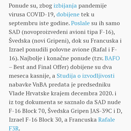
Ponude su, zbog
izbijanja
pandemije
virusa COVID-19,
dobijene
tek u
septembru iste godine.
Poslale
su ih samo
SAD (novoproizvedeni avioni tipa F-16),
Švedska (novi Gripeni), dok su Francuska i
Izrael ponudili polovne avione (Rafal i F-
16). Najbolje i konačne ponude (tzv.
BAFO
– Best and Final Offer) dobijene su dva
meseca kasnije, a
Studija o izvodljivosti
nabavke VnBA predata je predsedniku
Vlade Hrvatske krajem decembra 2020. i
iz tog dokumenta se saznalo da SAD nude
F-16 Block 70, Švedska Gripen JAS-39C i D,
Izrael F-16 Block 30, a Francuska
Rafale
F3R
.