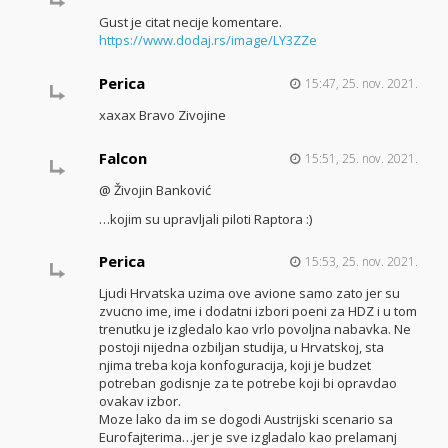
Gust je citat necije komentare.
https://www.dodaj.rs/image/LY3ZZe
Perica
15:47, 25. nov. 2021.
xaxax Bravo Zivojine
Falcon
15:51, 25. nov. 2021.
@ Živojin Banković
…kojim su upravljali piloti Raptora :)
Perica
15:53, 25. nov. 2021.
Ljudi Hrvatska uzima ove avione samo zato jer su
zvucno ime, ime i dodatni izbori poeni za HDZ i u tom
trenutku je izgledalo kao vrlo povoljna nabavka. Ne
postoji nijedna ozbiljan studija, u Hrvatskoj, sta
njima treba koja konfoguracija, koji je budzet
potreban godisnje za te potrebe koji bi opravdao
ovakav izbor.
Moze lako da im se dogodi Austrijski scenario sa
Eurofajterima…jer je sve izgladalo kao prelamanj