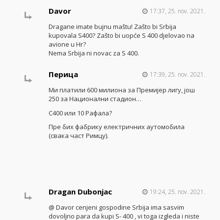
Davor
17:37, 25. nov. 2021.
Dragane imate bujnu maštu! Zašto bi Srbija
kupovala S400? Zašto bi uopće S 400 djelovao na
avione u Hr?
Nema Srbija ni novac za S 400.
Перица
17:39, 25. nov. 2021.
Ми платили 600 милиона за Премијер лигу, још
250 за Национални стадион…
С400 или 10 Рафала?
Пре бих фабрику електричних аутомобила
(свака част Римцу).
Dragan Dubonjac
19:24, 25. nov. 2021.
@ Davor cenjeni gospodine Srbija ima sasvim
dovoljno para da kupi S- 400 , vi toga izgleda i niste