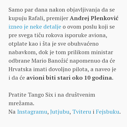
Samo par dana nakon objavljivanja da se
kupuju Rafali, premijer
Andrej Plenković
izneo je neke detalje
o ovom poslu koji se
pre svega tiču rokova isporuke aviona,
otplate kao i šta je sve obuhvaćeno
nabavkom, dok je tom prilikom ministar
odbrane Mario Banožić napomenuo da će
Hrvatska imati dovoljno pilota, a naveo je
i da će
avioni biti stari oko 10 godina
.
Pratite Tango Six i na društvenim
mrežama.
Na
Instagramu
,
Jutjubu
,
Tviteru
i
Fejsbuku
.