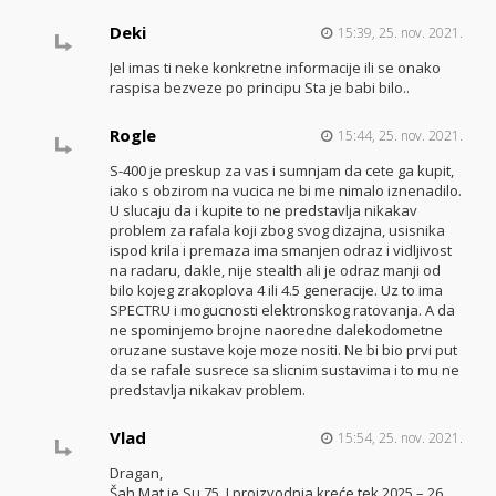
Deki
15:39, 25. nov. 2021.
Jel imas ti neke konkretne informacije ili se onako
raspisa bezveze po principu Sta je babi bilo..
Rogle
15:44, 25. nov. 2021.
S-400 je preskup za vas i sumnjam da cete ga kupit,
iako s obzirom na vucica ne bi me nimalo iznenadilo.
U slucaju da i kupite to ne predstavlja nikakav
problem za rafala koji zbog svog dizajna, usisnika
ispod krila i premaza ima smanjen odraz i vidljivost
na radaru, dakle, nije stealth ali je odraz manji od
bilo kojeg zrakoplova 4 ili 4.5 generacije. Uz to ima
SPECTRU i mogucnosti elektronskog ratovanja. A da
ne spominjemo brojne naoredne dalekodometne
oruzane sustave koje moze nositi. Ne bi bio prvi put
da se rafale susrece sa slicnim sustavima i to mu ne
predstavlja nikakav problem.
Vlad
15:54, 25. nov. 2021.
Dragan,
Šah Mat je Su 75. I proizvodnja kreće tek 2025 – 26