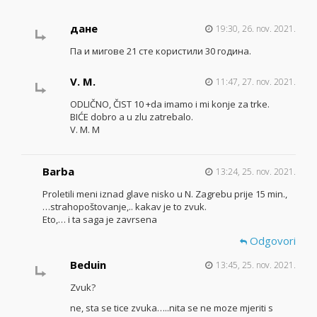
дане
19:30, 26. nov. 2021.
Па и мигове 21 сте користили 30 година.
V. M.
11:47, 27. nov. 2021.
ODLIČNO, ČIST 10 +da imamo i mi konje za trke.
BIĆE dobro a u zlu zatrebalo.
V. M. M
Barba
13:24, 25. nov. 2021.
Proletili meni iznad glave nisko u N. Zagrebu prije 15 min.,
…strahopoštovanje,.. kakav je to zvuk.
Eto,… i ta saga je zavrsena
Odgovori
Beduin
13:45, 25. nov. 2021.
Zvuk?
ne, sta se tice zvuka…..nita se ne moze mjeriti s