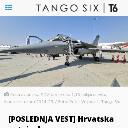
Cena aviona sa PDV-om je oko 1,15 milijardi evra,
isporuke tokom 2024-25. / Foto: Petar Vojinović, Tango Six
[POSLEDNJA VEST] Hrvatska