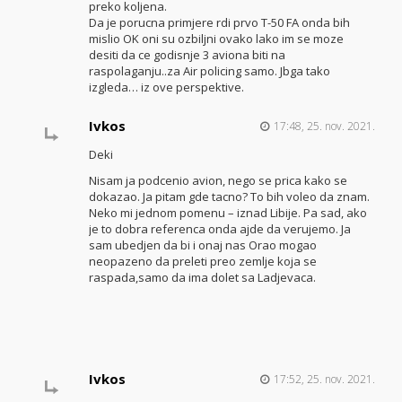
preko koljena.
Da je porucna primjere rdi prvo T-50 FA onda bih
mislio OK oni su ozbiljni ovako lako im se moze
desiti da ce godisnje 3 aviona biti na
raspolaganju..za Air policing samo. Jbga tako
izgleda… iz ove perspektive.
Ivkos
17:48, 25. nov. 2021.
Deki
Nisam ja podcenio avion, nego se prica kako se
dokazao. Ja pitam gde tacno? To bih voleo da znam.
Neko mi jednom pomenu – iznad Libije. Pa sad, ako
je to dobra referenca onda ajde da verujemo. Ja
sam ubedjen da bi i onaj nas Orao mogao
neopazeno da preleti preo zemlje koja se
raspada,samo da ima dolet sa Ladjevaca.
Ivkos
17:52, 25. nov. 2021.