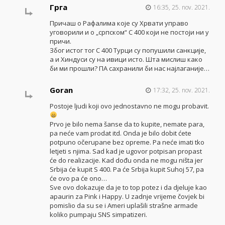
Грга
16:35, 25. nov. 2021.
Причаш о Рафалима које су Хрвати управо
уговорили и о „српском“ С 400 који не постоји ни у
причи.
Због истог тог С 400 Турци су попушили санкције,
а и Хиндуси су на ивици исто. Шта мислиш како
би ми прошли? ПА сахранили би нас најлаганије…
Goran
17:32, 25. nov. 2021.
Postoje ljudi koji ovo jednostavno ne mogu probavit.
Prvo je bilo nema šanse da to kupite, nemate para,
pa neće vam prodat itd. Onda je bilo dobit ćete
potpuno očerupane bez opreme. Pa neće imati tko
letjeti s njima. Sad kad je ugovor potpisan propast
će do realizacije. Kad dođu onda ne mogu ništa jer
Srbija će kupit S 400. Pa će Srbija kupit Suhoj 57, pa
će ovo pa će ono…
Sve ovo dokazuje da je to top potez i da djeluje kao
apaurin za Pink i Happy. U zadnje vrijeme čovjek bi
pomislio da su se i Ameri uplašili strašne armade
koliko pumpaju SNS simpatizeri.