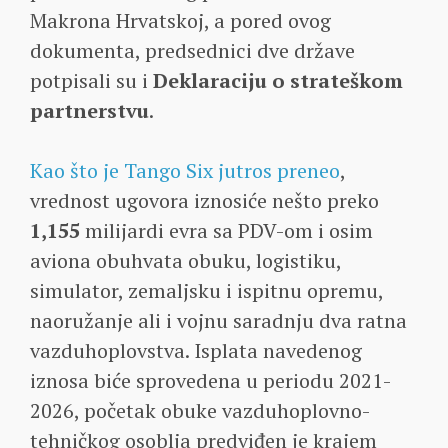
Makrona Hrvatskoj, a pored ovog
dokumenta, predsednici dve države
potpisali su i
Deklaraciju o strateškom
partnerstvu
.
Kao što je Tango Six jutros preneo
,
vrednost ugovora iznosiće nešto preko
1,155
milijardi evra sa PDV-om i osim
aviona obuhvata obuku, logistiku,
simulator, zemaljsku i ispitnu opremu,
naoružanje ali i vojnu saradnju dva ratna
vazduhoplovstva. Isplata navedenog
iznosa biće sprovedena u periodu 2021-
2026, početak obuke vazduhoplovno-
tehničkog osoblja predviđen je krajem