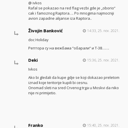
@ ivkos
Rafal se pokazao na red flag vezbi gde je „oborio“
cak i famoznog Raptora…. Po mnogima najmocniji
avion zapadne alijanse iza Raptora..
Živojin Banković
14:33, 25. nov. 2021.
doc Holiday
Рептора су на вежбама “обарали“ и Т-38…….
Deki
15:36, 25. nov. 2021.
Ivkos
Ako bi gledali da kupe gdje se koji dokazao preletom
iznad koje teritorije kupili bi cesnu.
Onomad sleti na sred Crvenog trga u Moskvi da niko
nije ni primijetio.
Franko
15:40, 25. nov. 2021.