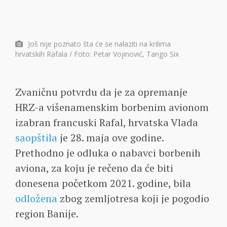
Još nije poznato šta će se nalaziti na krilima
hrvatskih Rafala / Foto: Petar Vojinović, Tango Six
Zvaničnu potvrdu da je za opremanje
HRZ-a višenamenskim borbenim avionom
izabran francuski Rafal, hrvatska Vlada
saopštila
je 28. maja ove godine.
Prethodno je odluka o nabavci borbenih
aviona, za koju je rečeno da će biti
donesena početkom 2021. godine, bila
odložena
zbog zemljotresa koji je pogodio
region Banije.