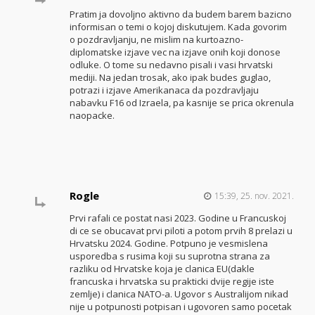
Pratim ja dovoljno aktivno da budem barem bazicno
informisan o temi o kojoj diskutujem. Kada govorim
o pozdravljanju, ne mislim na kurtoazno-
diplomatske izjave vec na izjave onih koji donose
odluke. O tome su nedavno pisali i vasi hrvatski
mediji. Na jedan trosak, ako ipak budes guglao,
potrazi i izjave Amerikanaca da pozdravljaju
nabavku F16 od Izraela, pa kasnije se prica okrenula
naopacke.
Rogle
15:39, 25. nov. 2021.
Prvi rafali ce postat nasi 2023. Godine u Francuskoj
di ce se obucavat prvi piloti a potom prvih 8 prelazi u
Hrvatsku 2024. Godine. Potpuno je vesmislena
usporedba s rusima koji su suprotna strana za
razliku od Hrvatske koja je clanica EU(dakle
francuska i hrvatska su prakticki dvije regije iste
zemlje) i clanica NATO-a. Ugovor s Australijom nikad
nije u potpunosti potpisan i ugovoren samo pocetak