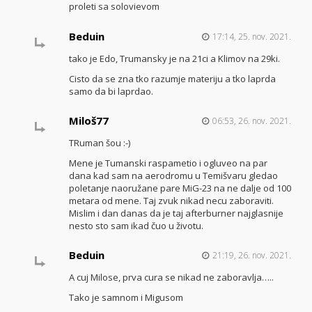
proleti sa solovievom
Beduin
17:14, 25. nov. 2021.
tako je Edo, Trumansky je na 21ci a Klimov na 29ki.
Cisto da se zna tko razumje materiju a tko laprda
samo da bi laprdao.
Miloš77
06:53, 26. nov. 2021.
TRuman šou :-)
Mene je Tumanski raspametio i ogluveo na par
dana kad sam na aerodromu u Temišvaru gledao
poletanje naoružane pare MiG-23 na ne dalje od 100
metara od mene. Taj zvuk nikad necu zaboraviti.
Mislim i dan danas da je taj afterburner najglasnije
nesto sto sam ikad čuo u životu.
Beduin
21:19, 26. nov. 2021.
A cuj Milose, prva cura se nikad ne zaboravlja…..
Tako je samnom i Migusom