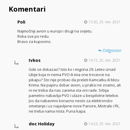
Komentari
Poli
13:20, 25. nov. 2021.
Najmočniji avion u europi i drugi na svijetu.
Roka sve po redu.
Bravo za kupovino.
Odgovori
Ivkos
14:15, 25. nov. 2021.
Gde se dokazao? Isto ko i migcina 29. Leteo iznad
Libije koja ni nema PVO ili ima one trocevce na
pikapu? Sto nije probao da preleti Kamcatku ili blizu
Krima. Na papiru dobar avion, u praksi ne znamo, ali
ni ne treba da nas zanima sta oni rade. Srbija
pametno nabavlja PVO i ulaze u bespilotne letelice.
Jos da nabavimo konacno nesto za elektronsko
ometanje i uz najavljene nove Pancire, Mistrale i FK,
ne treba nama nista. Puna kapa.
doc Holiday
14:23, 25. nov. 2021.