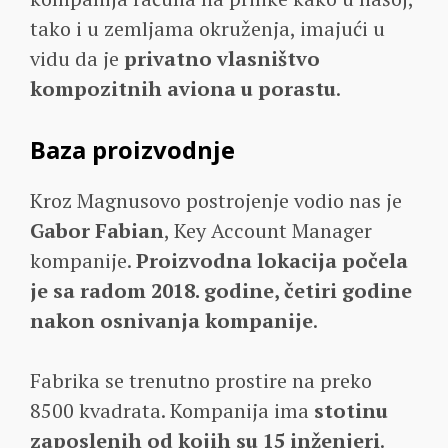
tako i u zemljama okruženja, imajući u
vidu da je
privatno vlasništvo
kompozitnih aviona u porastu
.
Baza proizvodnje
Kroz Magnusovo postrojenje vodio nas je
Gabor Fabian
, Key Account Manager
kompanije.
Proizvodna lokacija počela
je sa radom 2018. godine, četiri godine
nakon osnivanja kompanije
.
Fabrika se trenutno prostire na preko
8500 kvadrata. Kompanija ima
stotinu
zaposlenih od kojih su 15 inženjeri
.