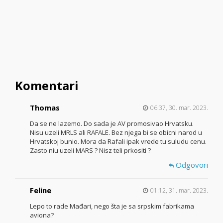
Komentari
Thomas
06:37, 30. mar. 2023.
Da se ne lazemo. Do sada je AV promosivao Hrvatsku.
Nisu uzeli MRLS ali RAFALE. Bez njega bi se obicni narod u
Hrvatskoj bunio. Mora da Rafali ipak vrede tu suludu cenu.
Zasto niu uzeli MARS ? Nisz teli prkositi ?
Odgovori
Feline
01:12, 31. mar. 2023.
Lepo to rade Mađari, nego šta je sa srpskim fabrikama
aviona?