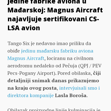
jedine fabrike aviona u
Mađarskoj: Magnus Aircraft
najavljuje sertifikovani CS-
LSA avion
Tango Six je nedavno imao priliku da
obiđe
jedinu mađarsku fabriku aviona
Magnus Aircraft
, lociranu na civilnom
aerodromu nedaleko od Pečuja (QPJ / PEV
Pecs-Pogany Airport). Pored obilaska,
čiji
detaljniji snimak danas prikazujemo
na kraju ovog posta
,
intervjuisali smo i
direktora kompanije
Lasla Boroša
.
Obilazak proizvodne linije kulminacija je