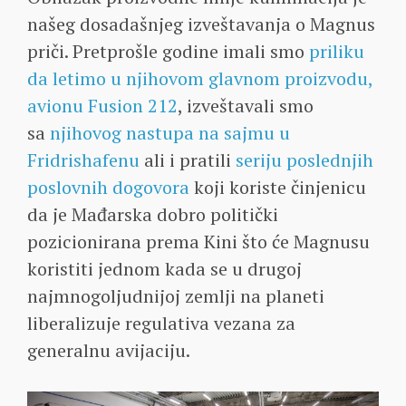
našeg dosadašnjeg izveštavanja o Magnus
priči. Pretprošle godine imali smo
priliku
da letimo u njihovom glavnom proizvodu,
avionu Fusion 212
, izveštavali smo
sa
njihovog nastupa na sajmu u
Fridrishafenu
ali i pratili
seriju poslednjih
poslovnih dogovora
koji koriste činjenicu
da je Mađarska dobro politički
pozicionirana prema Kini što će Magnusu
koristiti jednom kada se u drugoj
najmnogoljudnijoj zemlji na planeti
liberalizuje regulativa vezana za
generalnu avijaciju.