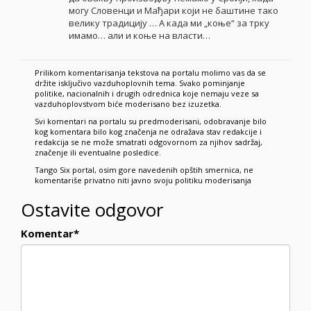
могу Словенци и Мађари који не баштине тако
велику традицију … А када ми „коње“ за трку
имамо… али и коње на власти…
Prilikom komentarisanja tekstova na portalu molimo vas da se
držite isključivo vazduhoplovnih tema. Svako pominjanje
politike, nacionalnih i drugih odrednica koje nemaju veze sa
vazduhoplovstvom biće moderisano bez izuzetka.
Svi komentari na portalu su predmoderisani, odobravanje bilo
kog komentara bilo kog značenja ne odražava stav redakcije i
redakcija se ne može smatrati odgovornom za njihov sadržaj,
značenje ili eventualne posledice.
Tango Six portal, osim gore navedenih opštih smernica, ne
komentariše privatno niti javno svoju politiku moderisanja
Ostavite odgovor
Komentar
*