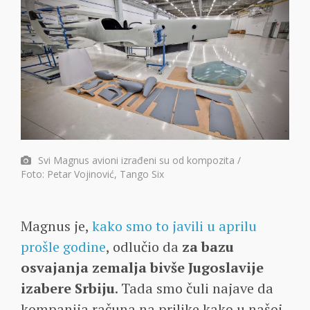
Svi Magnus avioni izrađeni su od kompozita /
Foto: Petar Vojinović, Tango Six
Magnus je,
kako smo to javili u aprilu
prošle godine
, odlučio da
za bazu
osvajanja zemalja bivše Jugoslavije
izabere Srbiju
. Tada smo čuli najave da
kompanija računa na prilike kako u našoj,