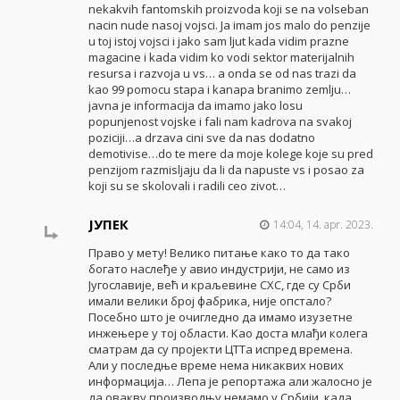
nekakvih fantomskih proizvoda koji se na volseban
nacin nude nasoj vojsci. Ja imam jos malo do penzije
u toj istoj vojsci i jako sam ljut kada vidim prazne
magacine i kada vidim ko vodi sektor materijalnih
resursa i razvoja u vs… a onda se od nas trazi da
kao 99 pomocu stapa i kanapa branimo zemlju…
javna je informacija da imamo jako losu
popunjenost vojske i fali nam kadrova na svakoj
poziciji…a drzava cini sve da nas dodatno
demotivise…do te mere da moje kolege koje su pred
penzijom razmisljaju da li da napuste vs i posao za
koji su se skolovali i radili ceo zivot…
ЈУПЕК
14:04, 14. apr. 2023.
Право у мету! Велико питање како то да тако
богато наслеђе у авио индустрији, не само из
Југославије, већ и краљевине СХС, где су Срби
имали велики број фабрика, није опстало?
Посебно што је очигледно да имамо изузетне
инжењере у тој области. Као доста млађи колега
сматрам да су пројекти ЦТТа испред времена.
Али у последње време нема никаквих нових
информација… Лепа је репортажа али жалосно је
да овакву производњу немамо у Србији, када