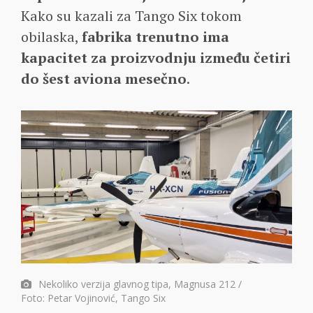
Kako su kazali za Tango Six tokom
obilaska,
fabrika trenutno ima
kapacitet za proizvodnju između četiri
do šest aviona mesečno
.
Nekoliko verzija glavnog tipa, Magnusa 212 /
Foto: Petar Vojinović, Tango Six