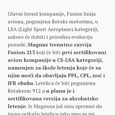
Glavni brend kompanije, Fusion linija
aviona, pogonjena Rotaks motorima, u
LSA (Light Sport Aeroplane) kategoriji,
uskoro će dobiti i prirodnu evoluciju
ponude.
Magnus trenutno razvija
Fusion 213
koji će biti
prvi sertifikovani
avion kompanije u CS-LSA kategoriji,
namenjen za škole letenja koje će sa
njim moći da obavljaju PPL, CPL, noć i
IFR obuku
. Letelica će biti pogonjena
Rotaksom 912 a
u planu je i
sertifikovana verzija za akrobatsko
letenje
. Iz Magnusa još nisu spremni da
javno prikažu letelicu iako smo se mi