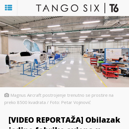
Magnus Aircraft postrojenje trenutno se prostire na
preko 8500 kvadrata / Foto: Petar Vojinović
[VIDEO REPORTAŽA] Obilazak