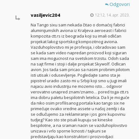
Odgovori
vasiljevic204
12:12, 14. apr. 2023.
Na Tango sixu sam nekada čitao o domaćoj fabrici
aluminijumskih aviona iz Kraljeva aeroeast i fabrici
kompozita ctt.rs iz beograda koji su imali odličan
projekat lakog sportskog kompozitnog aviona.
Vazduhoplovstvo mi je profesija, i obradovao sam
se kada sam video napredan proizvod koji siguran
sam ima mogucnost na svetskom trzistu. Odoh sada
na sajt firme i stoji i dalje projekat Skywolf. Odlican
avion. Jos tada sam pricao sa nasim probnim pilotom
isti utisak i odusevljenje. Pogledajte samo sta je
pipistrel uradio zasto mi u Srbiji koji smo u Jugi imali
najacu avio industriju ne mozemo isto… odgovor
verovatno unapred znam/znamo… pored toga ctt.rs
ima dobru paletu bespilotnih letelica. Da li je moguće
da niko osim profilisanog portala kao tango six ne
primećuje ovako vredne assete u našoj zemlji i da
se odlučujemo za reklamiranje i jos gore kupovinu
tudjeg? Kao sto ste pisali kupuju se kineske
bespilotne, a na sraman nacin se vazduhoplovstvo
unizava i vrlo sporne licnosti / tajkuni se
predstavljaju kao konstruktori i proizvodjaci